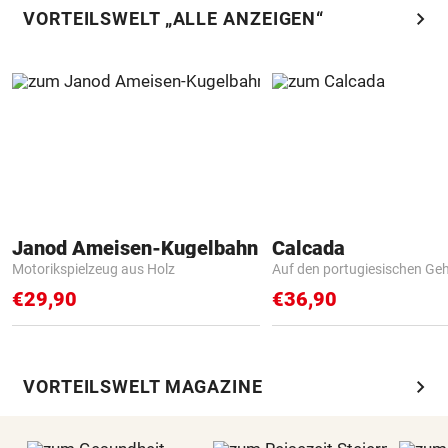
chevron_right
VORTEILSWELT „ALLE ANZEIGEN“
Janod Ameisen-Kugelbahn
Calcada
Motorikspielzeug aus Holz
Auf den portugiesischen G
€29,90
€36,90
chevron_right
VORTEILSWELT MAGAZINE