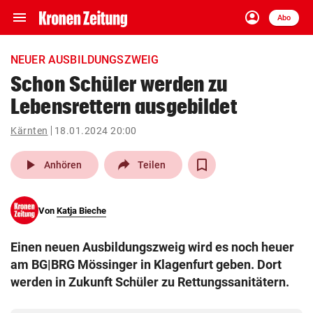
menu
account_circle
Navigation
Anmelden
Abo
close
Schließen
ein-/ausklappen
NEUER AUSBILDUNGSZWEIG
Abonnieren
Schon Schüler werden zu
Lebensrettern ausgebildet
account_circle
arrow_right
Anmelden
Kärnten
18.01.2024 20:00
pin_drop
arrow_right
Bundesland auswäh
Wien
play_arrow
Anhören
Teilen
bookmark
Merkliste
Von
Katja Bieche
Suchbegriff
search
Einen neuen Ausbildungszweig wird es noch heuer
eingeben
am BG|BRG Mössinger in Klagenfurt geben. Dort
werden in Zukunft Schüler zu Rettungssanitätern.