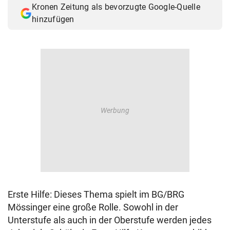
Kronen Zeitung als bevorzugte Google-Quelle
© Krone Multimedia GmbH & Co KG 2026
hinzufügen
Muthgasse 2, 1190 Wien
Erste Hilfe: Dieses Thema spielt im BG/BRG
Mössinger eine große Rolle. Sowohl in der
Unterstufe als auch in der Oberstufe werden jedes