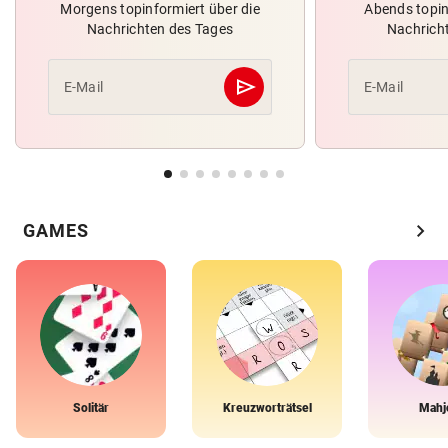
Morgens topinformiert über die
Abends topin
Nachrichten des Tages
Nachrich
send
E-Mail
E-Mail
Abschicken
chevron_right
GAMES
Solitär
Kreuzworträtsel
Mahj