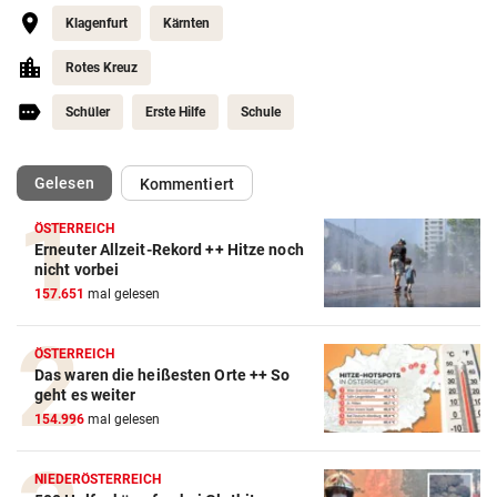
Klagenfurt
Kärnten
Rotes Kreuz
Schüler
Erste Hilfe
Schule
(ausgewählt)
Gelesen
Kommentiert
ÖSTERREICH
Erneuter Allzeit-Rekord ++ Hitze noch
nicht vorbei
157.651
mal gelesen
ÖSTERREICH
Das waren die heißesten Orte ++ So
geht es weiter
154.996
mal gelesen
NIEDERÖSTERREICH