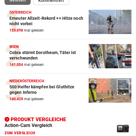
Gelesen
Kommentiert
ÖSTERREICH
Erneuter Allzeit-Rekord ++ Hitze noch
nicht vorbei
159.898
mal gelesen
WIEN
Action-Cam Vergleich
Cobra stürmt Dorotheum, Täter ist
verschwunden
ZUM VERGLEICH
141.054
mal gelesen
Crosstrainer Vergleich
ZUM VERGLEICH
NIEDERÖSTERREICH
500 Helfer kämpfen bei Gluthitze
gegen Inferno
E-Bike Vergleich
140.428
mal gelesen
ZUM VERGLEICH
Elektro-Scooter Vergleich
PRODUKT VERGLEICHE
ZUM VERGLEICH