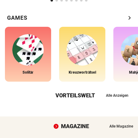
chevron_right
GAMES
Solitär
Kreuzworträtsel
Mahj
VORTEILSWELT
Alle Anzeigen
MAGAZINE
Alle Magazine