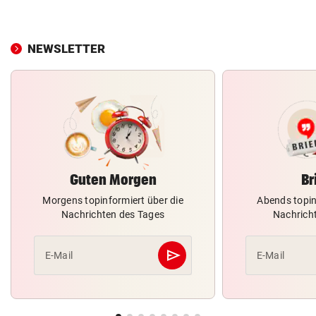
NEWSLETTER
Guten Morgen
Br
Morgens topinformiert über die
Abends topin
Nachrichten des Tages
Nachrich
send
E-Mail
E-Mail
Abschicken