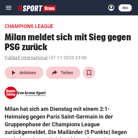
menu
account_circle
Navigation
Anmelden
Abo
close
Schließen
ein-/ausklappen
CHAMPIONS LEAGUE
Abonnieren
Milan meldet sich mit Sieg gegen
PSG zurück
account_circle
arrow_right
Anmelden
Fußball International
07.11.2023 23:00
pin_drop
arrow_right
Bundesland auswäh
Wien
play_arrow
Anhören
Teilen
bookmark
Merkliste
Von
krone Sport
Suchbegriff
search
Milan hat sich am Dienstag mit einem 2:1-
eingeben
Heimsieg gegen Paris Saint-Germain in der
Gruppenphase der Champions League
zurückgemeldet. Die Mailänder (5 Punkte) liegen