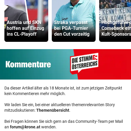
Austria und SKN
Straka verpasst
Hochgefühle 
hoffen auf Einzug
bei PGA-Turnier
Comeback ei
ins CL-Playoff
den Cut vorzeitig
Kult-Sponsor
Da dieser Artikel älter als 18 Monate ist, ist zum jetzigen Zeitpunkt
kein Kommentieren mehr möglich.
Wir laden Sie ein, bei einer aktuelleren themenrelevanten Story
mitzudiskutieren:
Themenübersicht
.
Bei Fragen können Sie sich gern an das Community-Team per Mail
an
forum@krone.at
wenden.