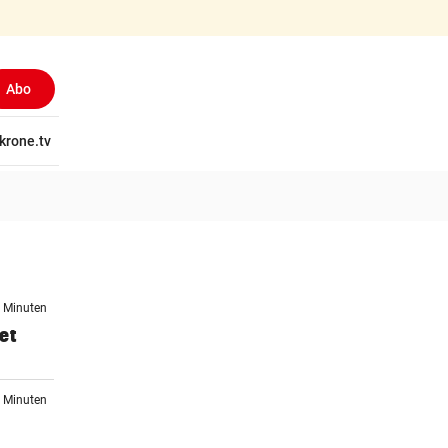
Abo
tschaft
krone.tv
Wissen
Gericht
Kolumnen
Freizeit
Reise
Ti
4 Minuten
et
5 Minuten