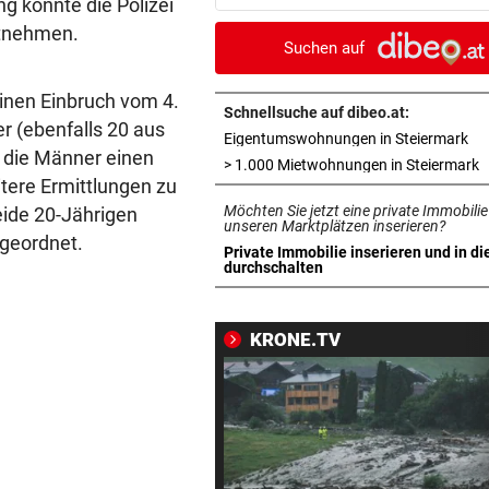
 konnte die Polizei
einem Nachbarland!
stnehmen.
Suchen auf
FATALE GLUTHITZE
vor 3
Wenn Bauarbeiter auf dem 
inen Einbruch vom 4.
zusammenbrechen
Schnellsuche auf dibeo.at:
r (ebenfalls 20 aus
in 
Eigentumswohnungen in Steiermark
 die Männer einen
BABYGLÜCK MIT TOM BECK
vor 4
i
> 1.000 Mietwohnungen in Steiermark
tere Ermittlungen zu
Drittes Kind für „GZSZ“-Star
Möchten Sie jetzt eine private Immobilie
eide 20-Jährigen
Chryssanthi Kavazi
unseren Marktplätzen inserieren?
ngeordnet.
Private Immobilie inserieren und in di
TÄTER AUF DER FLUCHT
vor 4
in neuem Tab öffnen
durchschalten
Bremen: Autofahrer schlägt 
Mann ein – tot
KRONE.TV
URSACHE WOHL BEKANNT
vor ein
Wohnungsbrand mitten in Na
Bewohner evakuiert
RÜCKSCHLAG VOR US OPEN
vor ein