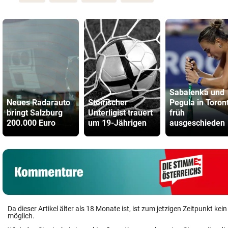
Sabalenka und
Neues Radarauto
Steirischer
Pegula in Toron
bringt Salzburg
Unterligist trauert
früh
200.000 Euro
um 19-Jährigen
ausgeschieden
Da dieser Artikel älter als 18 Monate ist, ist zum jetzigen Zeitpunkt k
möglich.