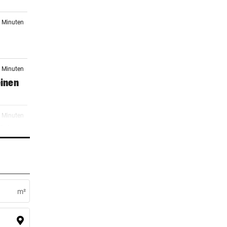
9 Minuten
9 Minuten
einen
4 Minuten
h in
4 Minuten
m²
4 Minuten
in