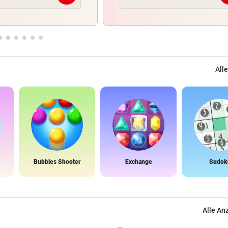
Alle
Bubbles Shooter
Exchange
Sudok
Alle An