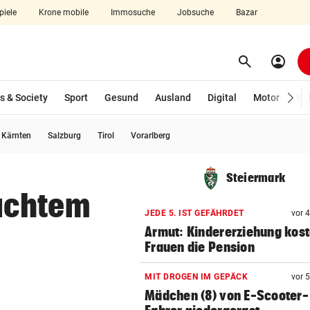
piele
Krone mobile
Immosuche
Jobsuche
Bazar
search
account_circle
Menü aufklappen
Suchen
s & Society
Sport
Gesund
Ausland
Digital
Motor
Wir
usgewählt)
Kärnten
Salzburg
Tirol
Vorarlberg
len
Steiermark
uchtem
JEDE 5. IST GEFÄHRDET
vor 
Armut: Kindererziehung kost
Frauen die Pension
MIT DROGEN IM GEPÄCK
vor 
Mädchen (8) von E-Scooter-