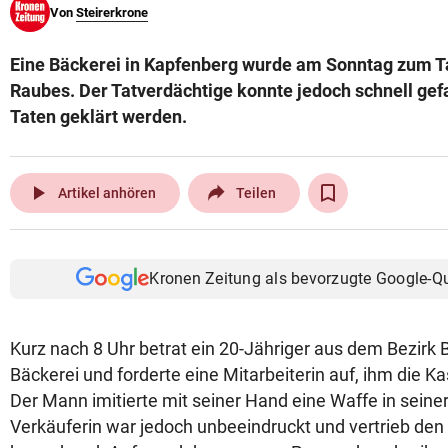
Von
Steirerkrone
© Krone Multimedia GmbH & Co KG 2026
Muthgasse 2, 1190 Wien
Eine Bäckerei in Kapfenberg wurde am Sonntag zum Ta
Raubes. Der Tatverdächtige konnte jedoch schnell gef
Taten geklärt werden.
play_arrow
Artikel anhören
Teilen
Kronen Zeitung als bevorzugte Google-Q
Kurz nach 8 Uhr betrat ein 20-Jähriger aus dem Bezirk
Bäckerei und forderte eine Mitarbeiterin auf, ihm die 
Der Mann imitierte mit seiner Hand eine Waffe in seine
Verkäuferin war jedoch unbeeindruckt und vertrieb den