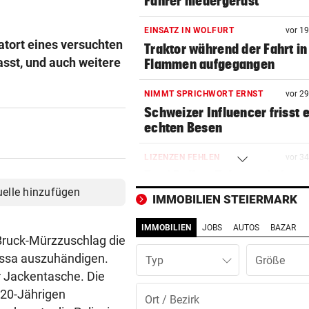
Fahrer niedergerast
EINSATZ IN WOLFURT
vor 1
tort eines versuchten
Traktor während der Fahrt in
asst, und auch weitere
Flammen aufgegangen
NIMMT SPRICHWORT ERNST
vor 2
Schweizer Influencer frisst 
echten Besen
LIZENZEN FEHLEN
vor 3
Zwei Bullen-Talente sind noc
der Warteschleife
uelle hinzufügen
IMMOBILIEN STEIERMARK
VERANSTALTER GESCHOCKT
vor 3
IMMOBILIEN
JOBS
AUTOS
BAZAR
Festival wurde nach
 Bruck-Mürzzuschlag die
Bombendrohung geräumt
Kassa auszuhändigen.
Typ
r Jackentasche. Die
WUSSTEN SIE DAS?
vor 3
 20-Jährigen
Schräge Mitführpflicht auch 