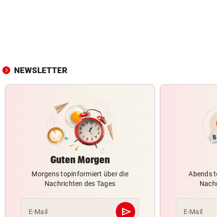
NEWSLETTER
Guten Morgen
Morgens topinformiert über die
Abends t
Nachrichten des Tages
Nachr
send
E-Mail
E-Mail
Abschicken