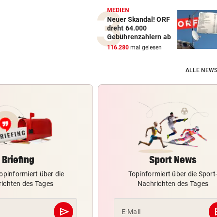
MEDIEN
Neuer Skandal! ORF
dreht 64.000
Gebührenzahlern ab
116.280
mal gelesen
ALLE NEWS
Briefing
Sport News
opinformiert über die
Topinformiert über die Sport
ichten des Tages
Nachrichten des Tages
send
s
E-Mail
Abschicken