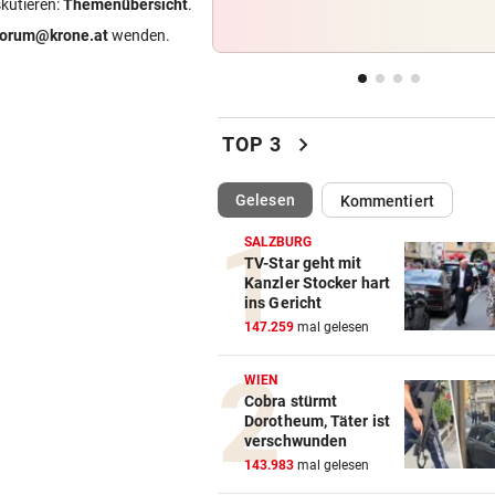
skutieren:
Themenübersicht
.
Das ist Matt Damons Stunt-
forum@krone.at
wenden.
Double in „Die Odyssee“
WIE EINST DER VATER
vor ein
Top-Talent klopft in deutsch
chevron_right
Bundesliga an
TOP 3
CRASH AUF B70
vor ein
(ausgewählt)
Gelesen
Kommentiert
Zwei Verletzte nach Biker-Un
bei Edelschrott
SALZBURG
TV-Star geht mit
Kanzler Stocker hart
SCHLUSSTAG WARTET
vor ein
ins Gericht
Röber am Podest, „Captain C
147.259
mal gelesen
stark verbessert
WIEN
Cobra stürmt
Dorotheum, Täter ist
verschwunden
143.983
mal gelesen