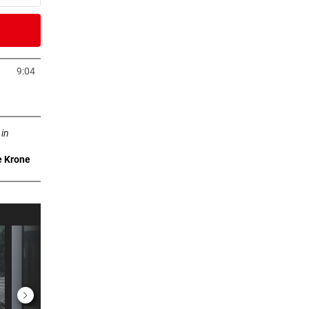
9 Minuten
Dach
9:04
neuem Tab öffnen
2 Minuten
n neuem Tab öffnen
 in
e Krone
3 Minuten
auf
er Stunde
cht:
er Stunde