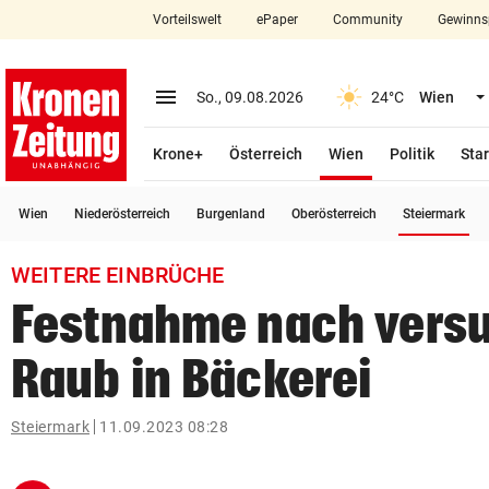
Vorteilswelt
ePaper
Community
Gewinns
close
Schließen
menu
Menü aufklappen
So., 09.08.2026
24°C
Wien
Abonnieren
(ausgewählt)
Krone+
Österreich
Wien
Politik
Star
account_circle
arrow_right
Anmelden
(a
Wien
Niederösterreich
Burgenland
Oberösterreich
Steiermark
pin_drop
arrow_right
Bundesland auswäh
Wien
WEITERE EINBRÜCHE
bookmark
Merkliste
Festnahme nach vers
Raub in Bäckerei
Suchbegriff
search
eingeben
Steiermark
11.09.2023 08:28