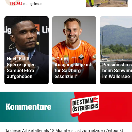
119.264
mal gelesen
Nach Eklat:
„Gute
Sperre gegen
Ausgangslage ist
Pensionistin s
Samuel Eto‘o
für Salzburg
beim Schwi
aufgehoben
essenziell“
im Wallersee
Da dieser Artikel älter als 18 Monate ist, ist zum jetzigen Zeitpunkt