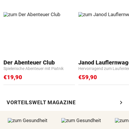
Der Abenteuer Club
Janod Lauflernwa
Spielerische Abenteuer mit Piatnik
Hervorragend zum Laufenle
€19,90
€59,90
chevron_right
VORTEILSWELT MAGAZINE