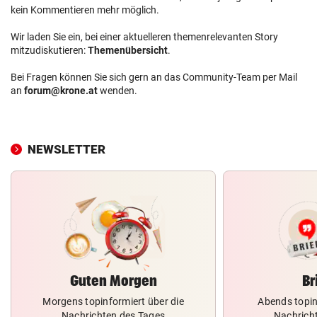
kein Kommentieren mehr möglich.
Wir laden Sie ein, bei einer aktuelleren themenrelevanten Story
mitzudiskutieren:
Themenübersicht
.
Bei Fragen können Sie sich gern an das Community-Team per Mail
an
forum@krone.at
wenden.
NEWSLETTER
Guten Morgen
Br
Morgens topinformiert über die
Abends topin
Nachrichten des Tages
Nachrich