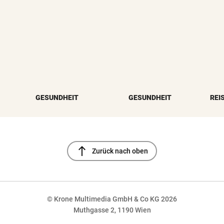
GESUNDHEIT
GESUNDHEIT
REI
north
Zurück nach oben
© Krone Multimedia GmbH & Co KG 2026
Muthgasse 2, 1190 Wien