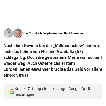
© Krone Multimedia GmbH & Co KG 2026
Muthgasse 2, 1190 Wien
Von
Christoph Engelmaier
und
Karl Grammer
Nach dem Gewinn bei der „Millionenshow“ änderte
sich das Leben von Elfriede Awadalla (67)
schlagartig. Doch die gewonnene Marie war schnell
wieder weg. Auch Österreichs erstem
EuroMillionen-Gewinner brachte das Geld vor allem
eines: Stress!
Kronen Zeitung als bevorzugte Google-Quelle
hinzufügen