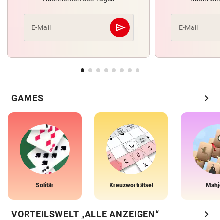
send
E-Mail
E-Mail
Abschicken
chevron_right
GAMES
Solitär
Kreuzworträtsel
Mahj
chevron_right
VORTEILSWELT „ALLE ANZEIGEN“