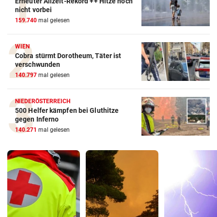
Erneuter Allzeit-Rekord ++ Hitze noch
nicht vorbei
159.740
mal gelesen
WIEN
Cobra stürmt Dorotheum, Täter ist
verschwunden
140.797
mal gelesen
NIEDERÖSTERREICH
500 Helfer kämpfen bei Gluthitze
gegen Inferno
140.271
mal gelesen