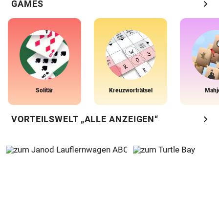
chevron_right
GAMES
Solitär
Kreuzworträtsel
Mahj
chevron_right
VORTEILSWELT „ALLE ANZEIGEN“