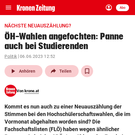
menu
account_circle
Navigation
Anmelden
Abo
close
Schließen
ein-/ausklappen
NÄCHSTE NEUAUSZÄHLUNG?
Abonnieren
ÖH-Wahlen angefochten: Panne
auch bei Studierenden
account_circle
arrow_right
Anmelden
Politik
06.06.2023 12:52
pin_drop
arrow_right
Bundesland auswäh
Wien
play_arrow
Anhören
Teilen
bookmark
Merkliste
Von
krone.at
Suchbegriff
search
Kommt es nun auch zu einer Neuauszählung der
eingeben
Stimmen bei den Hochschülerschaftswahlen, die im
Vormonat abgehalten worden sind? Die
Fachschaftslisten (FLÖ) haben wegen ähnlicher