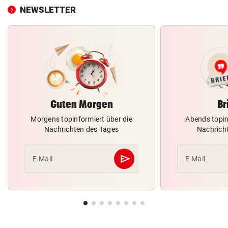
NEWSLETTER
Guten Morgen
Br
Morgens topinformiert über die
Abends topin
Nachrichten des Tages
Nachrich
send
E-Mail
E-Mail
Abschicken