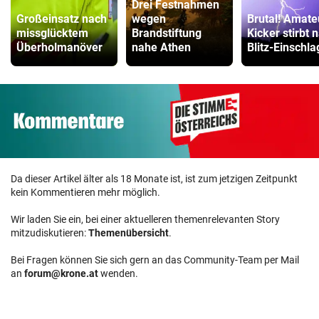
Drei Festnahmen
Großeinsatz nach
wegen
Brutal! Amate
missglücktem
Brandstiftung
Kicker stirbt 
Überholmanöver
nahe Athen
Blitz-Einschla
Da dieser Artikel älter als 18 Monate ist, ist zum jetzigen Zeitpunkt
kein Kommentieren mehr möglich.
Wir laden Sie ein, bei einer aktuelleren themenrelevanten Story
mitzudiskutieren:
Themenübersicht
.
Bei Fragen können Sie sich gern an das Community-Team per Mail
an
forum@krone.at
wenden.