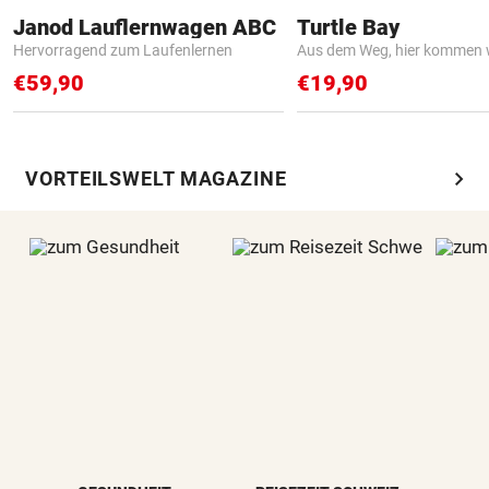
Janod Lauflernwagen ABC
Turtle Bay
Hervorragend zum Laufenlernen
Aus dem Weg, hier kommen w
€59,90
€19,90
chevron_right
VORTEILSWELT MAGAZINE