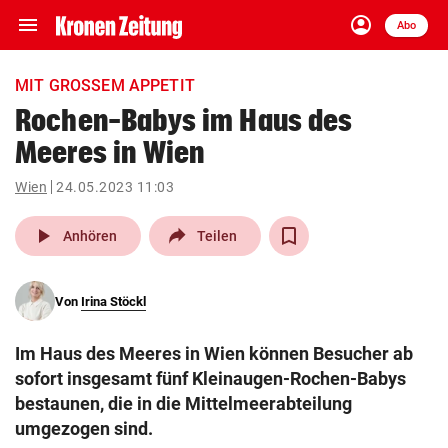
menu
account_circle
Navigation
Anmelden
Abo
close
Schließen
ein-/ausklappen
MIT GROSSEM APPETIT
Abonnieren
Rochen-Babys im Haus des
Meeres in Wien
account_circle
arrow_right
Anmelden
Wien
24.05.2023 11:03
pin_drop
arrow_right
Bundesland auswäh
Wien
play_arrow
Anhören
Teilen
bookmark
Merkliste
Von
Irina Stöckl
Suchbegriff
search
Im Haus des Meeres in Wien können Besucher ab
eingeben
sofort insgesamt fünf Kleinaugen-Rochen-Babys
bestaunen, die in die Mittelmeerabteilung
umgezogen sind.