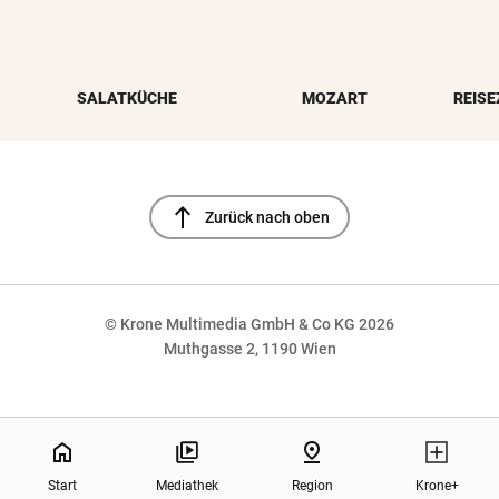
SALATKÜCHE
MOZART
REISE
north
Zurück nach oben
© Krone Multimedia GmbH & Co KG 2026
Muthgasse 2, 1190 Wien
NaN%
home
pin_drop
Start
Mediathek
Region
Krone+