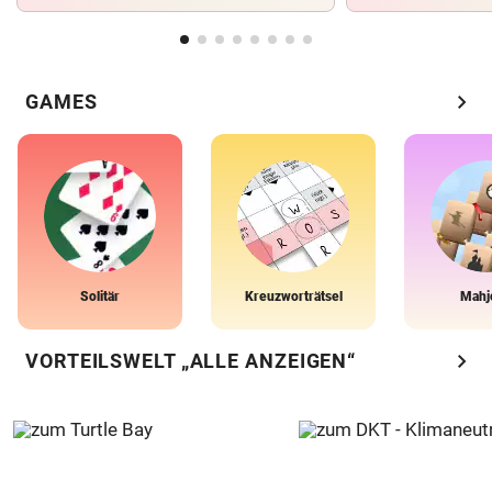
chevron_right
GAMES
Solitär
Kreuzworträtsel
Mahj
chevron_right
VORTEILSWELT „ALLE ANZEIGEN“