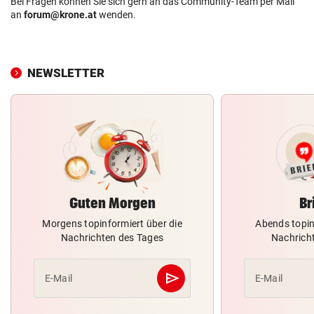
Bei Fragen können Sie sich gern an das Community-Team per Mail
an
forum@krone.at
wenden.
NEWSLETTER
Guten Morgen
Br
Morgens topinformiert über die
Abends topin
Nachrichten des Tages
Nachrich
send
E-Mail
E-Mail
Abschicken