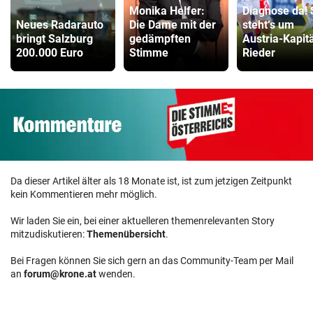
Monika Helfer:
Diagnose da! 
Neues Radarauto
Die Dame mit der
steht‘s um
bringt Salzburg
gedämpften
Austria-Kapit
200.000 Euro
Stimme
Rieder
Da dieser Artikel älter als 18 Monate ist, ist zum jetzigen Zeitpunkt
kein Kommentieren mehr möglich.
Wir laden Sie ein, bei einer aktuelleren themenrelevanten Story
mitzudiskutieren:
Themenübersicht
.
Bei Fragen können Sie sich gern an das Community-Team per Mail
an
forum@krone.at
wenden.