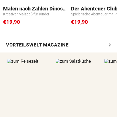
Malen nach Zahlen Dinosaurier
Der Abenteuer Clu
Kreativer Malspaß für Kinder
Spielerische Abenteuer mit P
€19,90
€19,90
chevron_right
VORTEILSWELT MAGAZINE