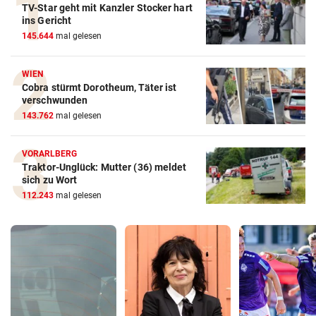
TV-Star geht mit Kanzler Stocker hart
ins Gericht
145.644
mal gelesen
WIEN
Cobra stürmt Dorotheum, Täter ist
verschwunden
143.762
mal gelesen
VORARLBERG
Traktor-Unglück: Mutter (36) meldet
sich zu Wort
112.243
mal gelesen