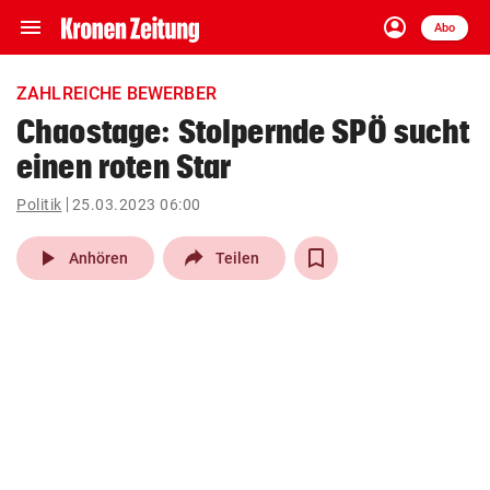
menu
account_circle
Navigation
Anmelden
Abo
close
Schließen
ein-/ausklappen
ZAHLREICHE BEWERBER
Abonnieren
Chaostage: Stolpernde SPÖ sucht
einen roten Star
account_circle
arrow_right
Anmelden
Politik
25.03.2023 06:00
pin_drop
arrow_right
Bundesland auswäh
Wien
play_arrow
Anhören
Teilen
bookmark
Merkliste
Suchbegriff
search
eingeben