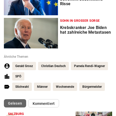
Risse
SOHN IN GROSSER SORGE
Krebskranker Joe Biden
hat zahlreiche Metastasen
Ähnliche Themen
Gerald Grosz
Christian Deutsch
Pamela Rendi-Wagner
SPÖ
Stichwahl
Männer
Wochenende
Bürgermeister
(ausgewählt)
Gelesen
Kommentiert
SALZBURG