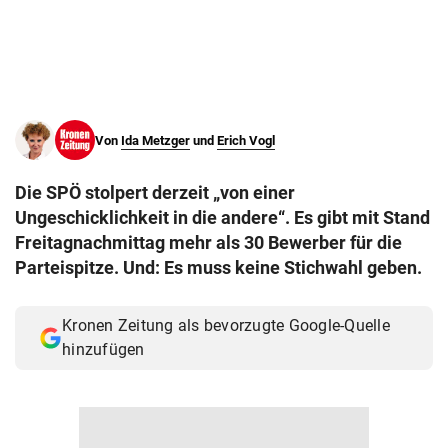
© Krone Multimedia GmbH & Co KG 2026
Muthgasse 2, 1190 Wien
Von
Ida Metzger
und
Erich Vogl
Die SPÖ stolpert derzeit „von einer
Ungeschicklichkeit in die andere“. Es gibt mit Stand
Freitagnachmittag mehr als 30 Bewerber für die
Parteispitze. Und: Es muss keine Stichwahl geben.
Kronen Zeitung als bevorzugte Google-Quelle
hinzufügen