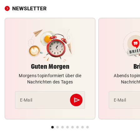
NEWSLETTER
Guten Morgen
Br
Morgens topinformiert über die
Abends topin
Nachrichten des Tages
Nachrich
send
E-Mail
E-Mail
Abschicken