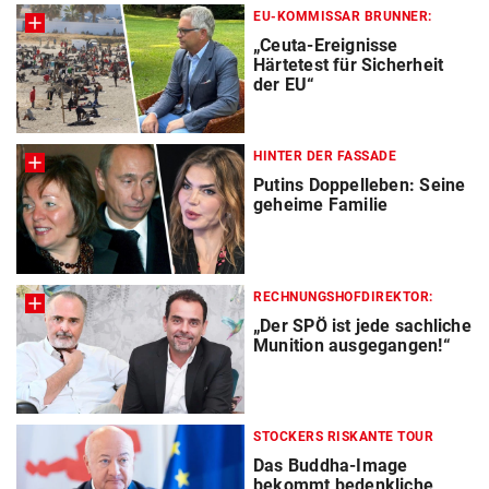
EU-KOMMISSAR BRUNNER:
„Ceuta-Ereignisse
Härtetest für Sicherheit
der EU“
HINTER DER FASSADE
Putins Doppelleben: Seine
geheime Familie
RECHNUNGSHOFDIREKTOR:
„Der SPÖ ist jede sachliche
Munition ausgegangen!“
STOCKERS RISKANTE TOUR
Das Buddha-Image
bekommt bedenkliche