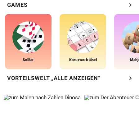
chevron_right
GAMES
Solitär
Kreuzworträtsel
Mahj
chevron_right
VORTEILSWELT „ALLE ANZEIGEN“