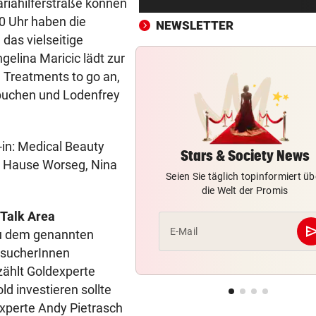
riahilferstraße können
Braucht es strengere Regeln
20 Uhr haben die
E-Scooter-Fahrer?
NEWSLETTER
das vielseitige
„KI LÄSST GRÜSSEN“
vor ein
gelina Maricic lädt zur
Fans lästern über Bikini-Fot
 Treatments to go an,
von Carmen Geiss
 buchen und Lodenfrey
AM HELLLICHTEN TAG
vor ein
Mann soll 33-Jährige in Wie
-in: Medical Beauty
vergewaltigt haben
Stars & Society News
m Hause Worseg, Nina
Seien Sie täglich topinformiert üb
ZU SAISONSTART ZURÜCK?
vor ein
die Welt der Promis
Lamparter meldet sich läche
 Talk Area
aus der Klinik
se
E-Mail
h zu dem genannten
RUSSISCHE LUFTANGRIFFE
vor ein
esucherInnen
Kiew schutzlos: Bub (3) und
ählt Goldexperte
Großeltern getötet
ld investieren sollte
xperte Andy Pietrasch
TELEFON LÄUFT HEISS
vor ein