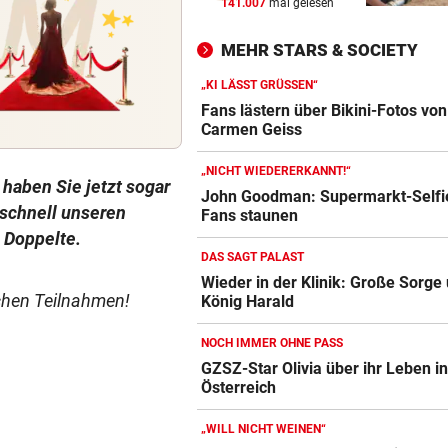
141.007
mal gelesen
UNFALL IN THALGAU
vor 
Radlerin (32) starb nach Koll
MEHR STARS & SOCIETY
mit Kipplaster
„KI LÄSST GRÜSSEN“
„NICHT WIEDERERKANNT!“
vor 
Fans lästern über Bikini-Fotos von
John Goodman: Supermarkt-
Carmen Geiss
Selfie lässt Fans staunen
„NICHT WIEDERERKANNT!“
haben Sie jetzt sogar
ERLAUBT, WAS GEFÄLLT
vor 
John Goodman: Supermarkt-Selfie
schnell unseren
Fans staunen
Flip-Flops am Steuer – darf 
 Doppelte.
das wirklich?
DAS SAGT PALAST
Wieder in der Klinik: Große Sorge
ichen Teilnahmen!
König Harald
NOCH IMMER OHNE PASS
GZSZ-Star Olivia über ihr Leben i
Österreich
„WILL NICHT WEINEN“