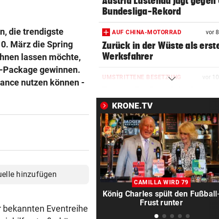
Austria Lustenau jagt gegen
Bundesliga-Rekord
n, die trendigste
AUF CHINA-MOTORRAD
vor 
0. März die Spring
Zurück in der Wüste als erst
Werksfahrer
hnen lassen möchte,
ng-Package gewinnen.
UMSTRITTENE BESETZUNG
vor 1
hance nutzen können -
Trumps Ex-Anwalt ist jetzt s
Justizminister
KRONE.TV
TRANSFER-ÜBERRASCHUNG
vor 1
Barcelona-Kapitän vor Wech
zum FC Liverpool
PLÖTZLICH VERSCHWUNDEN
vor 3
uelle hinzufügen
Bub (4) von Mann (72) versc
CAMILLA WIRD 79
und festgehalten
König Charles spült den Fußball
Frust runter
r bekannten Eventreihe
FRAGE DES TAGES
vor 3