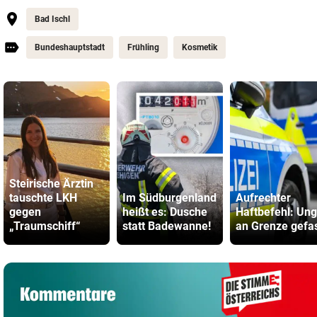
Bad Ischl
Bundeshauptstadt
Frühling
Kosmetik
Steirische Ärztin
tauschte LKH
Im Südburgenland
Aufrechter
gegen
heißt es: Dusche
Haftbefehl: Ung
„Traumschiff“
statt Badewanne!
an Grenze gefa