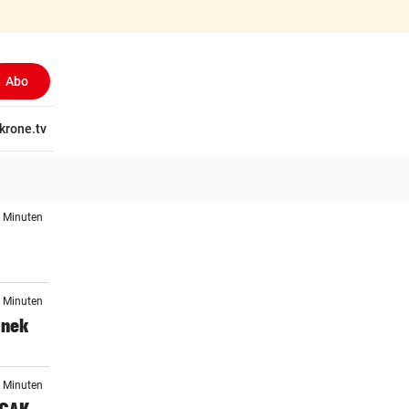
Abo
tschaft
krone.tv
Wissen
Gericht
Kolumnen
Freizeit
Reise
Ti
6 Minuten
7 Minuten
anek
8 Minuten