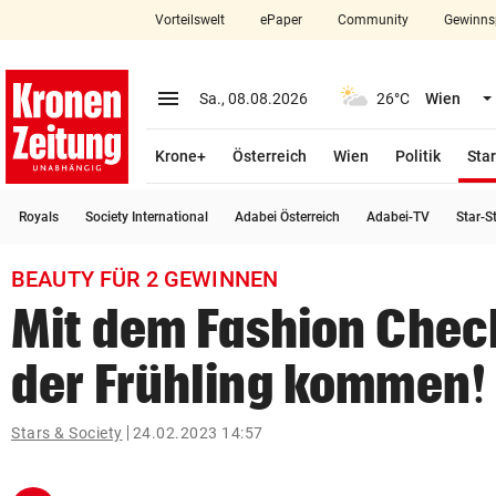
Vorteilswelt
ePaper
Community
Gewinns
close
Schließen
menu
Menü aufklappen
Sa., 08.08.2026
26°C
Wien
Abonnieren
Krone+
Österreich
Wien
Politik
Star
account_circle
arrow_right
Anmelden
Royals
Society International
Adabei Österreich
Adabei-TV
Star-S
pin_drop
arrow_right
Bundesland auswäh
Wien
BEAUTY FÜR 2 GEWINNEN
bookmark
Merkliste
Mit dem Fashion Chec
der Frühling kommen!
Suchbegriff
search
eingeben
Stars & Society
24.02.2023 14:57