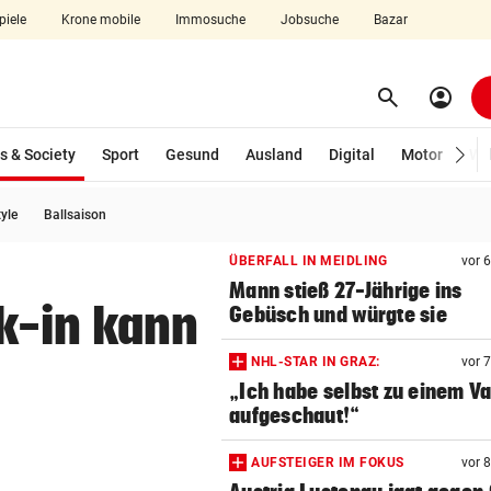
piele
Krone mobile
Immosuche
Jobsuche
Bazar
search
account_circle
Menü aufklappen
Suchen
(ausgewählt)
s & Society
Sport
Gesund
Ausland
Digital
Motor
Wir
tyle
Ballsaison
len
ÜBERFALL IN MEIDLING
vor 
Mann stieß 27-Jährige ins
k-in kann
Gebüsch und würgte sie
NHL-STAR IN GRAZ:
vor 
„Ich habe selbst zu einem V
aufgeschaut!“
AUFSTEIGER IM FOKUS
vor 