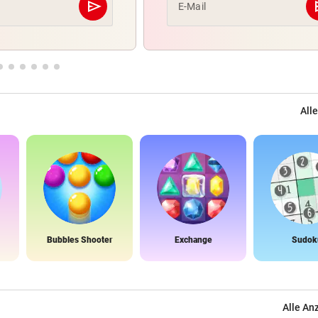
send
s
E-Mail
Abschicken
Alle
Bubbles Shooter
Exchange
Sudok
Alle An