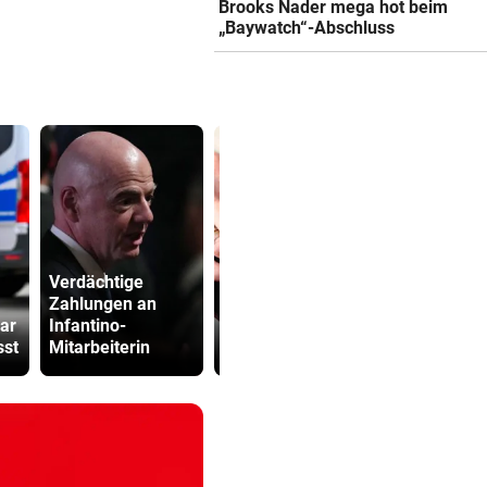
Brooks Nader mega hot beim
„Baywatch“-Abschluss
Verdächtige
Frauen haben im
Zahlungen an
Alter 40 Prozent
Bub (4) vo
ar
Infantino-
weniger zum
(72) versch
sst
Mitarbeiterin
Leben
und festge