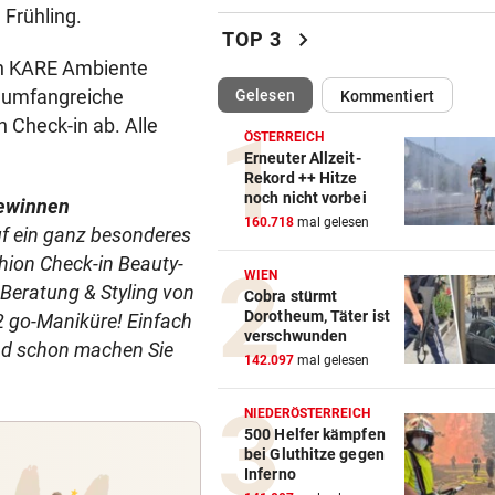
 Frühling.
Mediziner verschiebt seine
chevron_right
TOP 3
Pension für Patienten
en KARE Ambiente
s umfangreiche
(ausgewählt)
Gelesen
Kommentiert
„ERSCHRECKENDE SZENEN“
vor ein
Check-in ab. Alle
Brand am Gardasee: Hotel
ÖSTERREICH
geräumt, Urlauber fliehen
Erneuter Allzeit-
Rekord ++ Hitze
noch nicht vorbei
ACHT KILO TNT IM BODEN
vor 
ewinnen
160.718
mal gelesen
Schon wieder Sprengstoff in
uf ein ganz besonderes
beliebtem See gefunden
ion Check-in Beauty-
WIEN
 Beratung & Styling von
Cobra stürmt
WURDE NUR 27 JAHRE ALT
vor 
Dorotheum, Täter ist
 2 go-Maniküre! Einfach
Uganda trauert! Teamspieler
verschwunden
nd schon machen Sie
Überfall ermordet
142.097
mal gelesen
„KRONE“-KOMMENTAR
vor 
NIEDERÖSTERREICH
Kinder, Kinder: Freude und
500 Helfer kämpfen
bei Gluthitze gegen
Arbeit
Inferno