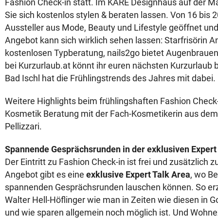
Fashion Check-in statt. Im KARE Designhaus auf der Ma
Sie sich kostenlos stylen & beraten lassen. Von 16 bis 
Aussteller aus Mode, Beauty und Lifestyle geöffnet und 
Angebot kann sich wirklich sehen lassen: Starfrisörin An
kostenlosen Typberatung, nails2go bietet Augenbrauen
bei Kurzurlaub.at könnt ihr euren nächsten Kurzurlaub
Bad Ischl hat die Frühlingstrends des Jahres mit dabei.
Weitere Highlights beim frühlingshaften Fashion Check
Kosmetik Beratung mit der Fach-Kosmetikerin aus de
Pellizzari.
Spannende Gesprächsrunden in der exklusiven Expert
Der Eintritt zu Fashion Check-in ist frei und zusätzlic
Angebot gibt es eine
exklusive Expert Talk Area
, wo B
spannenden Gesprächsrunden lauschen können. So erz
Walter Hell-Höflinger wie man in Zeiten wie diesen in Go
und wie sparen allgemein noch möglich ist. Und Wohne