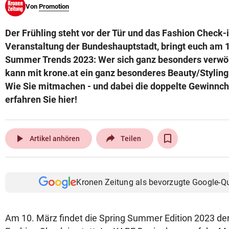
Von
Promotion
© Krone Multimedia GmbH & Co KG 2026
Muthgasse 2, 1190 Wien
Der Frühling steht vor der Tür und das Fashion Check-i
Veranstaltung der Bundeshauptstadt, bringt euch am 1
Summer Trends 2023: Wer sich ganz besonders verwö
kann mit krone.at ein ganz besonderes Beauty/Styli
Wie Sie mitmachen - und dabei die doppelte Gewinnc
erfahren Sie hier!
play_arrow
Artikel anhören
Teilen
Kronen Zeitung als bevorzugte Google-Q
Am 10. März findet die Spring Summer Edition 2023 de