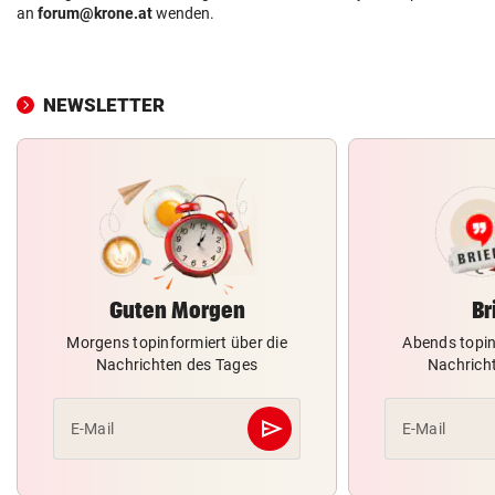
an
forum@krone.at
wenden.
NEWSLETTER
Guten Morgen
Br
Morgens topinformiert über die
Abends topin
Nachrichten des Tages
Nachrich
send
E-Mail
E-Mail
Abschicken