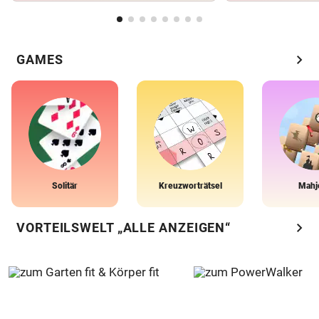
chevron_right
GAMES
Solitär
Kreuzworträtsel
Mahj
chevron_right
VORTEILSWELT „ALLE ANZEIGEN“