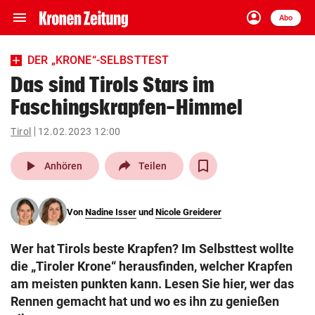
menu
account_circle
Navigation
Anmelden
Abo
close
Schließen
ein-/ausklappen
DER „KRONE“-SELBSTTEST
Abonnieren
Das sind Tirols Stars im
Faschingskrapfen-Himmel
account_circle
arrow_right
Anmelden
Tirol
12.02.2023 12:00
pin_drop
arrow_right
Bundesland auswäh
Wien
play_arrow
Anhören
Teilen
bookmark
Merkliste
Von
Nadine Isser
und
Nicole Greiderer
Suchbegriff
search
Wer hat Tirols beste Krapfen? Im Selbsttest wollte
eingeben
die „Tiroler Krone“ herausfinden, welcher Krapfen
am meisten punkten kann. Lesen Sie hier, wer das
Rennen gemacht hat und wo es ihn zu genießen