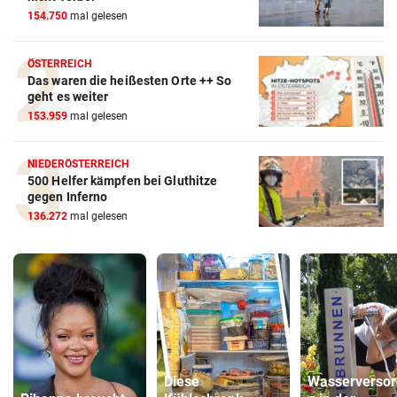
154.750
mal gelesen
ÖSTERREICH
Das waren die heißesten Orte ++ So
geht es weiter
153.959
mal gelesen
NIEDERÖSTERREICH
500 Helfer kämpfen bei Gluthitze
gegen Inferno
136.272
mal gelesen
Diese
Wasserverso