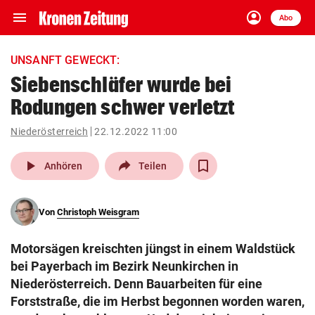
menu
account_circle
Navigation
Anmelden
Abo
close
Schließen
ein-/ausklappen
UNSANFT GEWECKT:
Abonnieren
Siebenschläfer wurde bei
Rodungen schwer verletzt
account_circle
arrow_right
Anmelden
Niederösterreich
22.12.2022 11:00
pin_drop
arrow_right
Bundesland auswäh
Wien
play_arrow
Anhören
Teilen
bookmark
Merkliste
Von
Christoph Weisgram
Suchbegriff
search
Motorsägen kreischten jüngst in einem Waldstück
eingeben
bei Payerbach im Bezirk Neunkirchen in
Niederösterreich. Denn Bauarbeiten für eine
Forststraße, die im Herbst begonnen worden waren,