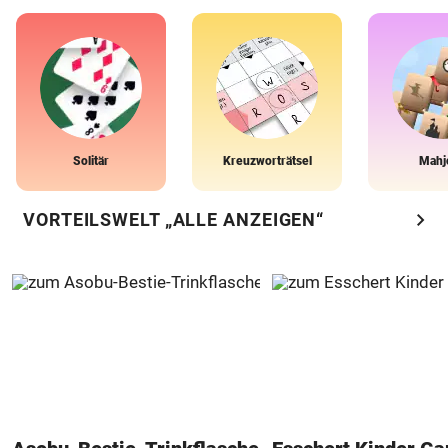
Solitär
Kreuzworträtsel
Mahj
chevron_right
VORTEILSWELT „ALLE ANZEIGEN“