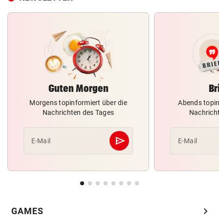
Guten Morgen
Br
Morgens topinformiert über die
Abends topin
Nachrichten des Tages
Nachrich
send
E-Mail
E-Mail
Abschicken
chevron_right
GAMES