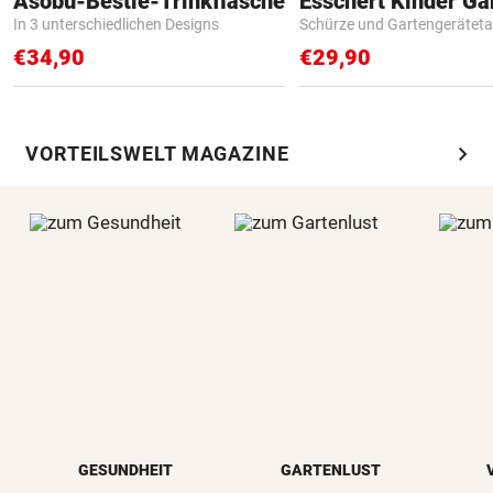
Asobu-Bestie-Trinkflasche
In 3 unterschiedlichen Designs
Schürze und Gartengerätet
€34,90
€29,90
chevron_right
VORTEILSWELT MAGAZINE
GESUNDHEIT
GARTENLUST