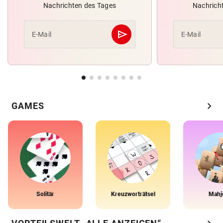
Nachrichten des Tages
Nachrich
send
E-Mail
E-Mail
Abschicken
chevron_right
GAMES
Solitär
Kreuzworträtsel
Mahj