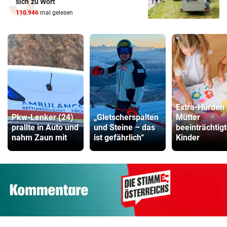
sich zu Wort
110.946
mal gelesen
Extra-Hürden 
Pkw-Lenker (24)
„Gletscherspalten
Mütter
prallte in Auto und
und Steine – das
beeinträchtigt
nahm Zaun mit
ist gefährlich“
Kinder