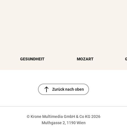
GESUNDHEIT
MOZART
north
Zurück nach oben
© Krone Multimedia GmbH & Co KG 2026
Muthgasse 2, 1190 Wien