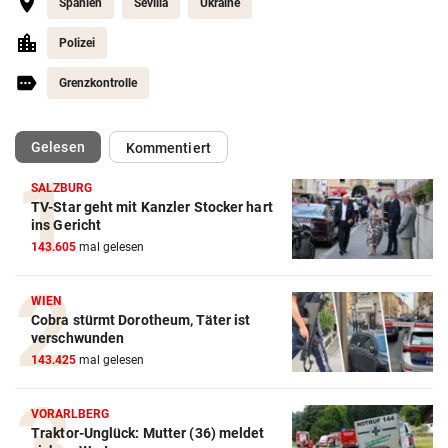
Spanien
Sevilla
Ukraine
Polizei
Grenzkontrolle
(ausgewählt)
Gelesen
Kommentiert
SALZBURG
TV-Star geht mit Kanzler Stocker hart
ins Gericht
143.605
mal gelesen
WIEN
Cobra stürmt Dorotheum, Täter ist
verschwunden
143.425
mal gelesen
VORARLBERG
Traktor-Unglück: Mutter (36) meldet