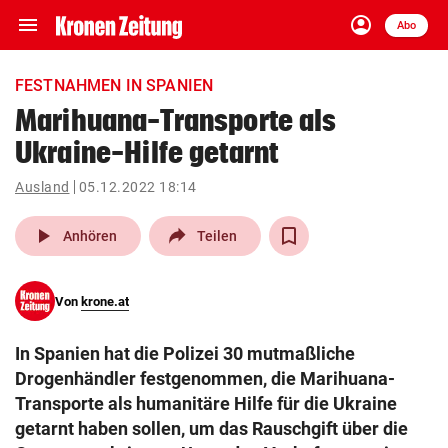
menu
account_circle
Navigation
Anmelden
Abo
close
Schließen
ein-/ausklappen
FESTNAHMEN IN SPANIEN
Abonnieren
Marihuana-Transporte als
Ukraine-Hilfe getarnt
account_circle
arrow_right
Anmelden
Ausland
05.12.2022 18:14
pin_drop
arrow_right
Bundesland auswäh
Wien
play_arrow
Anhören
Teilen
bookmark
Merkliste
Von
krone.at
Suchbegriff
search
In Spanien hat die Polizei 30 mutmaßliche
eingeben
Drogenhändler festgenommen, die Marihuana-
Transporte als humanitäre Hilfe für die Ukraine
getarnt haben sollen, um das Rauschgift über die