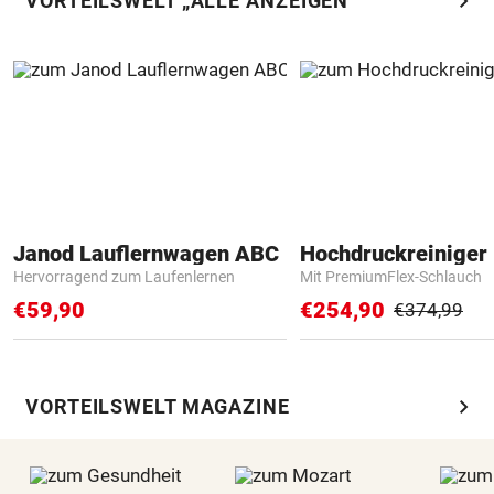
chevron_right
VORTEILSWELT „ALLE ANZEIGEN“
Janod Lauflernwagen ABC
Hochdruckreiniger 
Hervorragend zum Laufenlernen
Mit PremiumFlex-Schlauch
€59,90
€254,90
€374,99
chevron_right
VORTEILSWELT MAGAZINE