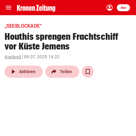
menu
account_circle
Navigation
Anmelden
Abo
close
Schließen
ein-/ausklappen
„SEEBLOCKADE“
Abonnieren
Houthis sprengen Frachtschiff
vor Küste Jemens
account_circle
arrow_right
Anmelden
Ausland
09.07.2025 16:22
pin_drop
arrow_right
Bundesland auswäh
Wien
play_arrow
Anhören
Teilen
bookmark
Merkliste
Suchbegriff
search
eingeben