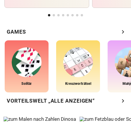
chevron_right
GAMES
Solitär
Kreuzworträtsel
Mahj
chevron_right
VORTEILSWELT „ALLE ANZEIGEN“