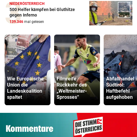
NIEDERÖSTERREICH
500 Helfer kämpfen bei Gluthitze
gegen Inferno
139.346
mal gelesen
Wie Europäische
Filmreife
Abfallhandel 
Union die
Rückkehr des
Südtirol:
Landeskoalition
„Weltmeister-
Haftbefehl
spaltet
Sprosses“
aufgehoben