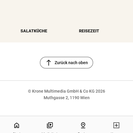
SALATKÜCHE
REISEZEIT
north
Zurück nach oben
© Krone Multimedia GmbH & Co KG 2026
Muthgasse 2, 1190 Wien
NaN%
home
pin_drop