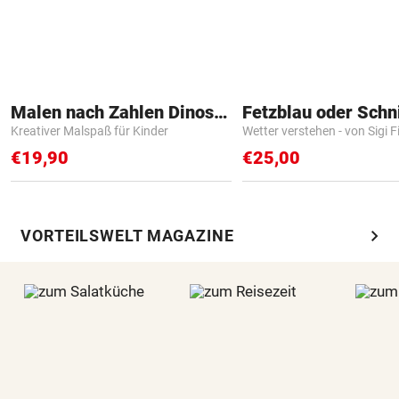
Malen nach Zahlen Dinosaurier
Fetzblau oder Schn
Kreativer Malspaß für Kinder
Wetter verstehen - von Sigi F
€19,90
€25,00
chevron_right
VORTEILSWELT MAGAZINE