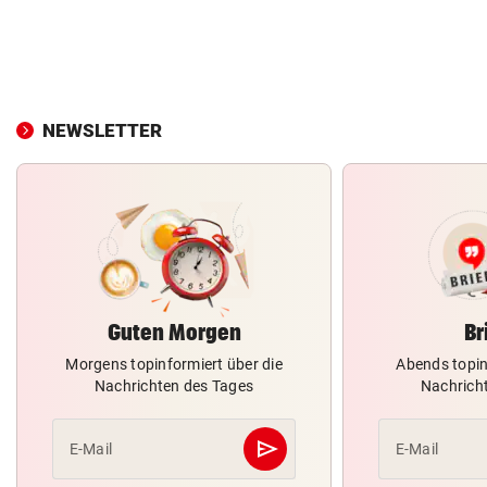
NEWSLETTER
Guten Morgen
Br
Morgens topinformiert über die
Abends topin
Nachrichten des Tages
Nachrich
send
E-Mail
E-Mail
Abschicken