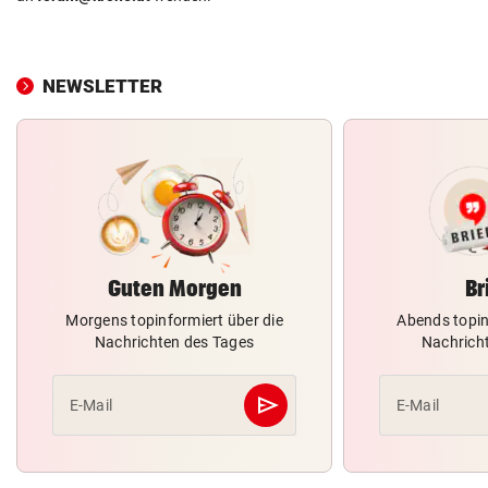
NEWSLETTER
Guten Morgen
Br
Morgens topinformiert über die
Abends topin
Nachrichten des Tages
Nachrich
send
E-Mail
E-Mail
Abschicken