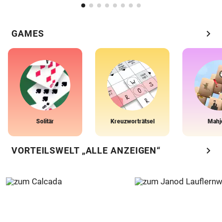
chevron_right
GAMES
Solitär
Kreuzworträtsel
Mahj
chevron_right
VORTEILSWELT „ALLE ANZEIGEN“