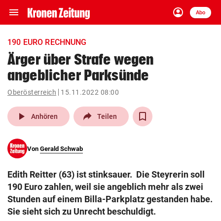
menu
account_circle
Navigation
Anmelden
Abo
close
Schließen
ein-/ausklappen
190 EURO RECHNUNG
Abonnieren
Ärger über Strafe wegen
angeblicher Parksünde
account_circle
arrow_right
Anmelden
Oberösterreich
15.11.2022 08:00
pin_drop
arrow_right
Bundesland auswäh
Wien
play_arrow
Anhören
Teilen
bookmark
Merkliste
Von
Gerald Schwab
Suchbegriff
search
Edith Reitter (63) ist stinksauer. Die Steyrerin soll
eingeben
190 Euro zahlen, weil sie angeblich mehr als zwei
Stunden auf einem Billa-Parkplatz gestanden habe.
Sie sieht sich zu Unrecht beschuldigt.