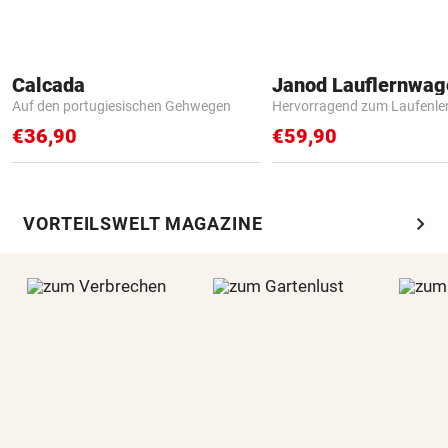
Calcada
Janod Lauflernwa
Auf den portugiesischen Gehwegen
Hervorragend zum Laufenle
€36,90
€59,90
chevron_right
VORTEILSWELT MAGAZINE