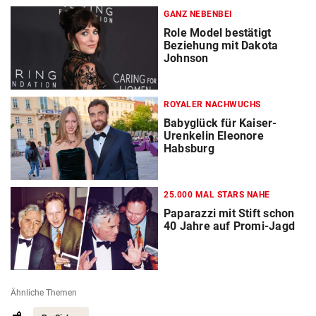
GANZ NEBENBEI
Role Model bestätigt
Beziehung mit Dakota
Johnson
ROYALER NACHWUCHS
Babyglück für Kaiser-
Urenkelin Eleonore
Habsburg
25.000 MAL STARS NAHE
Paparazzi mit Stift schon
40 Jahre auf Promi-Jagd
Ähnliche Themen