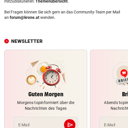
mitzudiskutieren:
Themenübersicht
.
Bei Fragen können Sie sich gern an das Community-Team per Mail
an
forum@krone.at
wenden.
NEWSLETTER
Guten Morgen
Br
Morgens topinformiert über die
Abends topin
Nachrichten des Tages
Nachrich
send
E-Mail
E-Mail
Abschicken