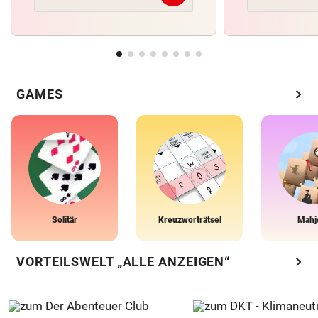
chevron_right
GAMES
Solitär
Kreuzworträtsel
Mahj
chevron_right
VORTEILSWELT „ALLE ANZEIGEN“