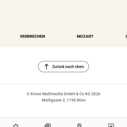
VERBRECHEN
MOZART
north
Zurück nach oben
© Krone Multimedia GmbH & Co KG 2026
Muthgasse 2, 1190 Wien
NaN%
home
pin_drop