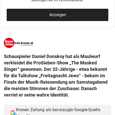
benötigen wir Ihr Einverständnis.
© Krone Multimedia GmbH & Co KG 2026
Muthgasse 2, 1190 Wien
Anzeigen
Von
krone.at
Schauspieler Daniel Donskoy hat als Maulwurf
verkleidet die ProSieben-Show „The Masked
Singer“ gewonnen. Der 32-Jährige - etwa bekannt
für die Talkshow „Freitagnacht Jews“ - bekam im
Finale der Musik-Ratesendung am Samstagabend
die meisten Stimmen der Zuschauer. Danach
verriet er seine wahre Identität.
Kronen Zeitung als bevorzugte Google-Quelle