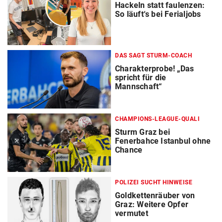
Hackeln statt faulenzen:
So läuft‘s bei Ferialjobs
DAS SAGT STURM-COACH
Charakterprobe! „Das
spricht für die
Mannschaft“
CHAMPIONS-LEAGUE-QUALI
Sturm Graz bei
Fenerbahce Istanbul ohne
Chance
POLIZEI SUCHT HINWEISE
Goldkettenräuber von
Graz: Weitere Opfer
vermutet