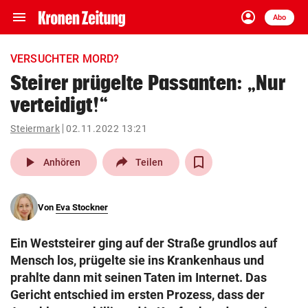
menu
account_circle
Navigation
Anmelden
Abo
close
Schließen
ein-/ausklappen
VERSUCHTER MORD?
Abonnieren
Steirer prügelte Passanten: „Nur
verteidigt!“
account_circle
arrow_right
Anmelden
Steiermark
02.11.2022 13:21
pin_drop
arrow_right
Bundesland auswäh
Wien
play_arrow
Anhören
Teilen
bookmark
Merkliste
Von
Eva Stockner
Suchbegriff
search
Ein Weststeirer ging auf der Straße grundlos auf
eingeben
Mensch los, prügelte sie ins Krankenhaus und
prahlte dann mit seinen Taten im Internet. Das
Gericht entschied im ersten Prozess, dass der