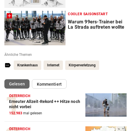
COOLER SAISONSTART
Warum 99ers-Trainer bei
La Strada auftreten wollte
Ähnliche Themen
Krankenhaus
Internet
Körperverletzung
(ausgewählt)
Gelesen
Kommentiert
ÖSTERREICH
Erneuter Allzeit-Rekord ++ Hitze noch
nicht vorbei
152.983
mal gelesen
ÖSTERREICH