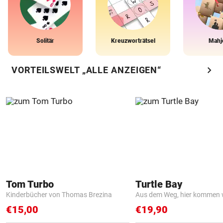
Solitär
Kreuzworträtsel
Mahj
chevron_right
VORTEILSWELT „ALLE ANZEIGEN“
Tom Turbo
Turtle Bay
Kinderbücher von Thomas Brezina
Aus dem Weg, hier kommen w
€15,00
€19,90