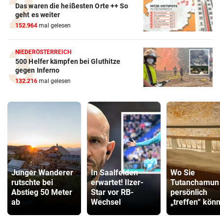
Das waren die heißesten Orte ++ So
geht es weiter
152.964
mal gelesen
NIEDERÖSTERREICH
500 Helfer kämpfen bei Gluthitze
gegen Inferno
132.216
mal gelesen
Junger Wanderer
In Saalfelden
Wo Sie
rutschte bei
erwartet! Ilzer-
Tutanchamun
Abstieg 50 Meter
Star vor RB-
persönlich
ab
Wechsel
„treffen“ kön