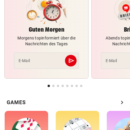
Guten Morgen
Br
Morgens topinformiert über die
Abends topin
Nachrichten des Tages
Nachrich
send
E-Mail
E-Mail
Abschicken
chevron_right
GAMES