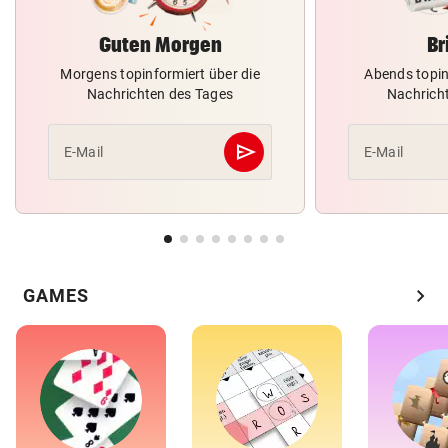
Guten Morgen
Br
Morgens topinformiert über die
Abends topin
Nachrichten des Tages
Nachrich
send
E-Mail
E-Mail
Abschicken
chevron_right
GAMES