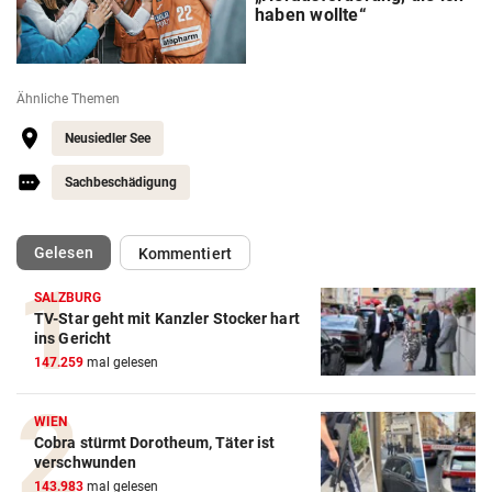
haben wollte“
Ähnliche Themen
Neusiedler See
Sachbeschädigung
(ausgewählt)
Gelesen
Kommentiert
SALZBURG
TV-Star geht mit Kanzler Stocker hart
ins Gericht
147.259
mal gelesen
WIEN
Cobra stürmt Dorotheum, Täter ist
verschwunden
143.983
mal gelesen