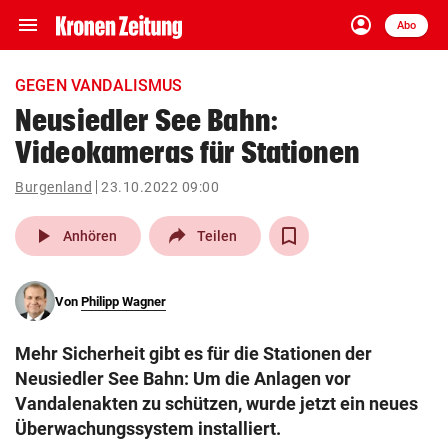
menu
account_circle
Navigation
Anmelden
Abo
close
Schließen
ein-/ausklappen
GEGEN VANDALISMUS
Abonnieren
Neusiedler See Bahn:
Videokameras für Stationen
account_circle
arrow_right
Anmelden
Burgenland
23.10.2022 09:00
pin_drop
arrow_right
Bundesland auswäh
Wien
play_arrow
Anhören
Teilen
bookmark
Merkliste
Von
Philipp Wagner
Suchbegriff
search
Mehr Sicherheit gibt es für die Stationen der
eingeben
Neusiedler See Bahn: Um die Anlagen vor
Vandalenakten zu schützen, wurde jetzt ein neues
Überwachungssystem installiert.