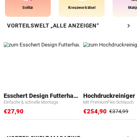
Solitär
Kreuzworträtsel
Mahj
chevron_right
VORTEILSWELT „ALLE ANZEIGEN“
Esschert Design Futterhaus
Hochdruckreiniger 
Einfache & schnelle Montage
Mit PremiumFlex-Schlauch
€27,90
€254,90
€374,99