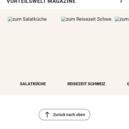
chevron_right
VORTEILSWELT MAGAZINE
SALATKÜCHE
REISEZEIT SCHWEIZ
north
Zurück nach oben