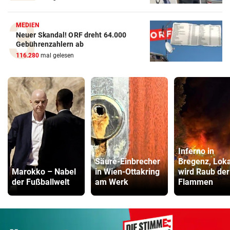
MEDIEN
Neuer Skandal! ORF dreht 64.000
Gebührenzahlern ab
116.280
mal gelesen
Inferno in
Säure-Einbrecher
Bregenz, Loka
Marokko – Nabel
in Wien-Ottakring
wird Raub der
der Fußballwelt
am Werk
Flammen