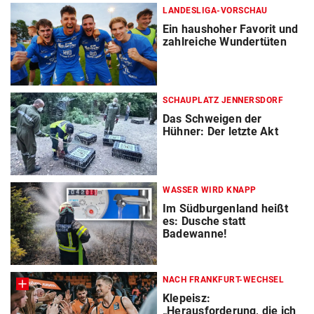
LANDESLIGA-VORSCHAU
Ein haushoher Favorit und
zahlreiche Wundertüten
SCHAUPLATZ JENNERSDORF
Das Schweigen der
Hühner: Der letzte Akt
WASSER WIRD KNAPP
Im Südburgenland heißt
es: Dusche statt
Badewanne!
NACH FRANKFURT-WECHSEL
Klepeisz:
„Herausforderung, die ich