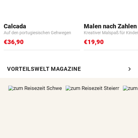
Calcada
Auf den portugiesischen Gehwegen
Kreativer Malspaß für Kinde
€36,90
€19,90
chevron_right
VORTEILSWELT MAGAZINE