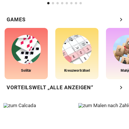
chevron_right
GAMES
Solitär
Kreuzworträtsel
Mahj
chevron_right
VORTEILSWELT „ALLE ANZEIGEN“