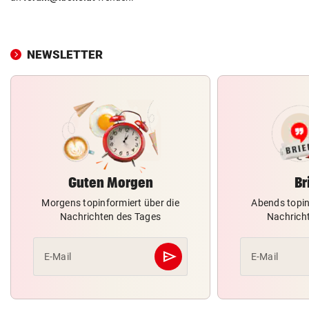
NEWSLETTER
Guten Morgen
Br
Morgens topinformiert über die
Abends topin
Nachrichten des Tages
Nachrich
send
E-Mail
E-Mail
Abschicken