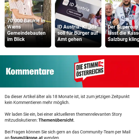
70.000 Bäume in
Wiens
ID Austria: KI „ida“
Der Supercup
Gemeindebauten
soll für Bürger auf
lässt die Kass
im Blick
Amt gehen
Salzburg klin
Da dieser Artikel älter als 18 Monate ist, ist zum jetzigen Zeitpunkt
kein Kommentieren mehr möglich.
Wir laden Sie ein, bei einer aktuelleren themenrelevanten Story
mitzudiskutieren:
Themenübersicht
.
Bei Fragen können Sie sich gern an das Community-Team per Mail
an
forum@krone.at
wenden.