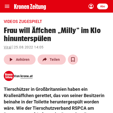
menu
account_circle
Navigation
Anmelden
Abo
close
Schließen
ein-/ausklappen
VIDEOS ZUGESPIELT
Abonnieren
Frau will Äffchen „Milly“ im Klo
hinunterspülen
account_circle
arrow_right
Anmelden
Viral
25.08.2022 14:05
pin_drop
arrow_right
Bundesland auswäh
Wien
play_arrow
Anhören
Teilen
bookmark
Merkliste
Von
krone.at
Suchbegriff
search
Tierschützer in Großbritannien haben ein
eingeben
Krallenäffchen gerettet, das von seiner Besitzerin
beinahe in der Toilette heruntergespült worden
wäre. Wie der Tierschutzverband RSPCA am