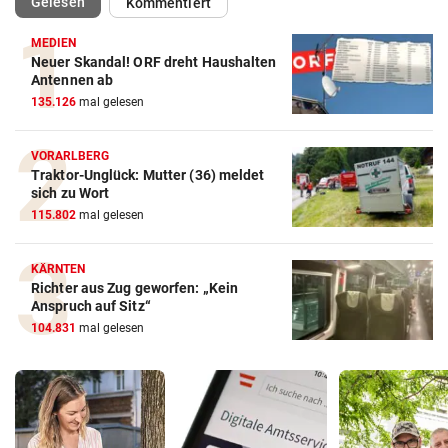
(ausgewählt)
Gelesen
Kommentiert
MEDIEN
Neuer Skandal! ORF dreht Haushalten
Antennen ab
135.126
mal gelesen
VORARLBERG
Traktor-Unglück: Mutter (36) meldet
sich zu Wort
115.802
mal gelesen
KÄRNTEN
Richter aus Zug geworfen: „Kein
Anspruch auf Sitz“
104.831
mal gelesen