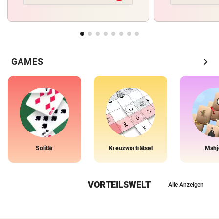
chevron_right
GAMES
Solitär
Kreuzworträtsel
Mahj
VORTEILSWELT
Alle Anzeigen