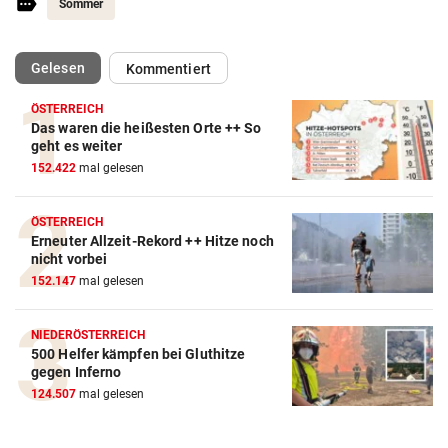
Sommer
(ausgewählt)
Gelesen
Kommentiert
ÖSTERREICH
Das waren die heißesten Orte ++ So
geht es weiter
Action-Cam Vergleich
152.422
mal gelesen
ZUM VERGLEICH
Crosstrainer Vergleich
ÖSTERREICH
Erneuter Allzeit-Rekord ++ Hitze noch
ZUM VERGLEICH
nicht vorbei
152.147
mal gelesen
E-Bike Vergleich
ZUM VERGLEICH
NIEDERÖSTERREICH
500 Helfer kämpfen bei Gluthitze
Elektro-Scooter Vergleich
gegen Inferno
ZUM VERGLEICH
124.507
mal gelesen
Ergometer Vergleich