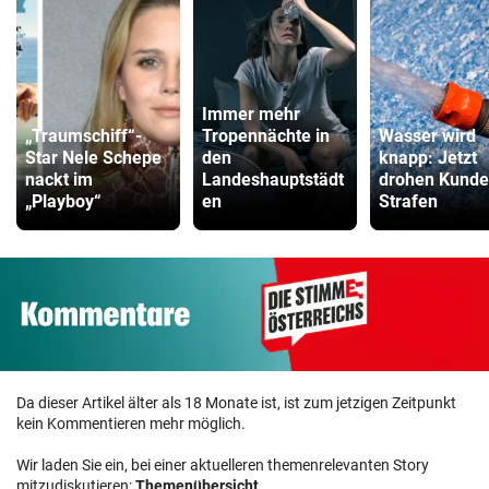
Immer mehr
„Traumschiff“-
Tropennächte in
Wasser wird
Star Nele Schepe
den
knapp: Jetzt
nackt im
Landeshauptstädt
drohen Kund
„Playboy“
en
Strafen
Da dieser Artikel älter als 18 Monate ist, ist zum jetzigen Zeitpunkt
kein Kommentieren mehr möglich.
Wir laden Sie ein, bei einer aktuelleren themenrelevanten Story
mitzudiskutieren:
Themenübersicht
.