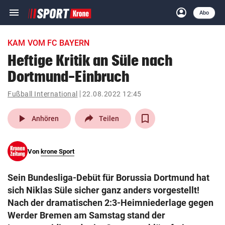
menu
account_circle
Navigation
Anmelden
Abo
close
Schließen
ein-/ausklappen
KAM VOM FC BAYERN
Abonnieren
Heftige Kritik an Süle nach
Dortmund-Einbruch
account_circle
arrow_right
Anmelden
Fußball International
22.08.2022 12:45
pin_drop
arrow_right
Bundesland auswäh
Wien
play_arrow
Anhören
Teilen
bookmark
Merkliste
Von
krone Sport
Suchbegriff
search
Sein Bundesliga-Debüt für Borussia Dortmund hat
eingeben
sich Niklas Süle sicher ganz anders vorgestellt!
Nach der dramatischen 2:3-Heimniederlage gegen
Werder Bremen am Samstag stand der