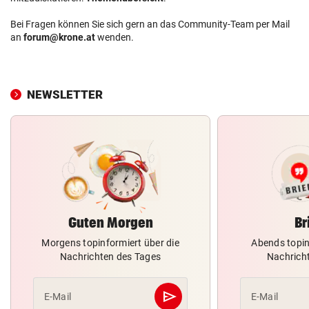
Bei Fragen können Sie sich gern an das Community-Team per Mail
an
forum@krone.at
wenden.
NEWSLETTER
Guten Morgen
Br
Morgens topinformiert über die
Abends topin
Nachrichten des Tages
Nachrich
send
E-Mail
E-Mail
Abschicken