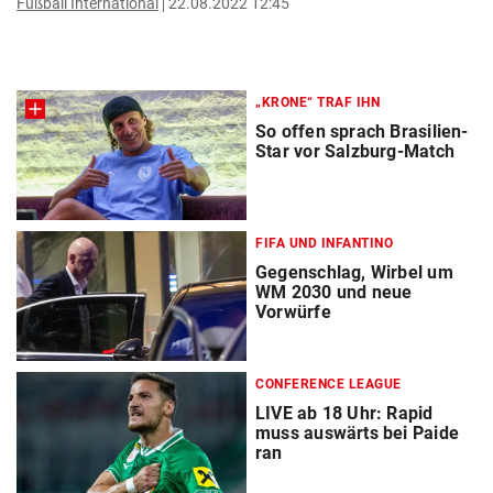
Fußball International
22.08.2022 12:45
„KRONE“ TRAF IHN
So offen sprach Brasilien-
Star vor Salzburg-Match
FIFA UND INFANTINO
Gegenschlag, Wirbel um
WM 2030 und neue
Vorwürfe
CONFERENCE LEAGUE
LIVE ab 18 Uhr: Rapid
muss auswärts bei Paide
ran