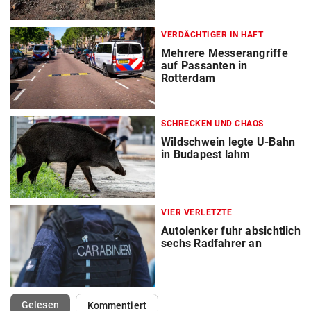
VERDÄCHTIGER IN HAFT
Mehrere Messerangriffe
auf Passanten in
Rotterdam
SCHRECKEN UND CHAOS
Wildschwein legte U-Bahn
in Budapest lahm
VIER VERLETZTE
Autolenker fuhr absichtlich
sechs Radfahrer an
(ausgewählt)
Gelesen
Kommentiert