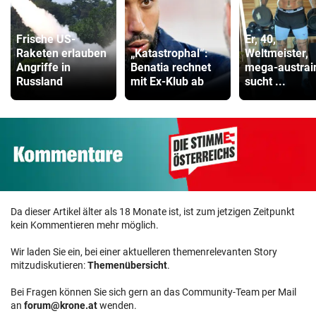
Frische US-
Er, 40,
Raketen erlauben
„Katastrophal“:
Weltmeister,
Angriffe in
Benatia rechnet
mega-austrain
Russland
mit Ex-Klub ab
sucht ...
Da dieser Artikel älter als 18 Monate ist, ist zum jetzigen Zeitpunkt
kein Kommentieren mehr möglich.
Wir laden Sie ein, bei einer aktuelleren themenrelevanten Story
mitzudiskutieren:
Themenübersicht
.
Bei Fragen können Sie sich gern an das Community-Team per Mail
an
forum@krone.at
wenden.