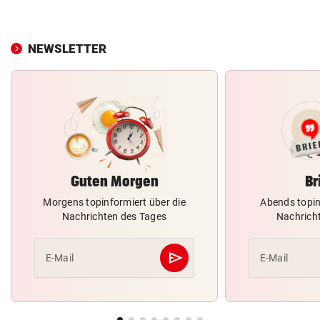
NEWSLETTER
Guten Morgen
Br
Morgens topinformiert über die
Abends topin
Nachrichten des Tages
Nachrich
send
E-Mail
E-Mail
Abschicken