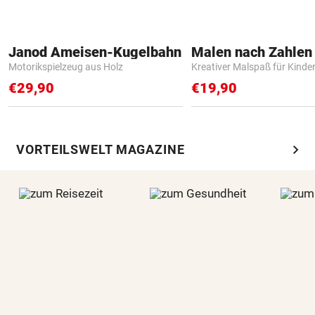
Janod Ameisen-Kugelbahn
Motorikspielzeug aus Holz
Kreativer Malspaß für Kinde
€29,90
€19,90
chevron_right
VORTEILSWELT MAGAZINE