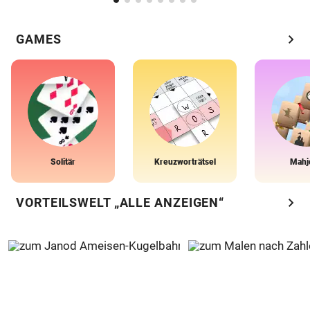
chevron_right
GAMES
Solitär
Kreuzworträtsel
Mahj
chevron_right
VORTEILSWELT „ALLE ANZEIGEN“