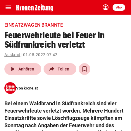
menu
account_circle
Navigation
Anmelden
Abo
close
Schließen
ein-/ausklappen
EINSATZWAGEN BRANNTE
Abonnieren
Feuerwehrleute bei Feuer in
Südfrankreich verletzt
account_circle
arrow_right
Anmelden
Ausland
01.08.2022 07:42
pin_drop
arrow_right
Bundesland auswäh
Wien
play_arrow
Anhören
Teilen
bookmark
Merkliste
Von
krone.at
Suchbegriff
search
Bei einem Waldbrand in Südfrankreich sind vier
eingeben
Feuerwehrleute verletzt worden. Mehrere Hundert
Einsatzkräfte sowie Löschflugzeuge kämpften am
Sonntag nach Angaben der Feuerwehr und des