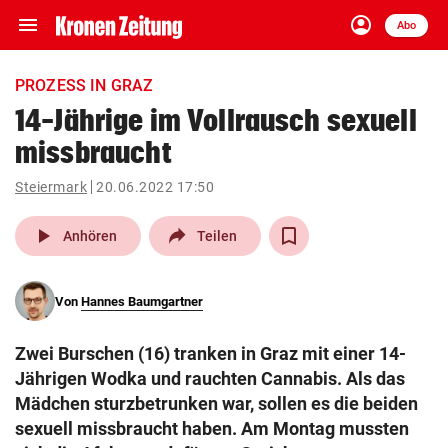
menu
account_circle
Navigation
Anmelden
Abo
close
Schließen
ein-/ausklappen
PROZESS IN GRAZ
Abonnieren
14-Jährige im Vollrausch sexuell
missbraucht
account_circle
arrow_right
Anmelden
Steiermark
20.06.2022 17:50
pin_drop
arrow_right
Bundesland auswäh
Wien
play_arrow
Anhören
Teilen
bookmark
Merkliste
Von
Hannes Baumgartner
Suchbegriff
search
Zwei Burschen (16) tranken in Graz mit einer 14-
eingeben
Jährigen Wodka und rauchten Cannabis. Als das
Mädchen sturzbetrunken war, sollen es die beiden
sexuell missbraucht haben. Am Montag mussten