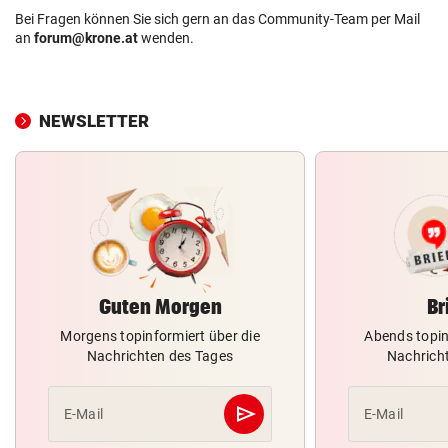
Bei Fragen können Sie sich gern an das Community-Team per Mail
an
forum@krone.at
wenden.
NEWSLETTER
Guten Morgen
Br
Morgens topinformiert über die
Abends topin
Nachrichten des Tages
Nachrich
send
E-Mail
E-Mail
Abschicken