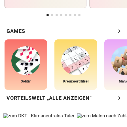
chevron_right
GAMES
Solitär
Kreuzworträtsel
Mahj
chevron_right
VORTEILSWELT „ALLE ANZEIGEN“