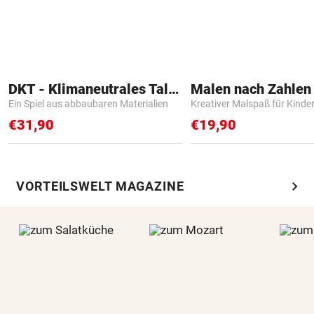
DKT - Klimaneutrales Talent
Ein Spiel aus abbaubaren Materialien
Kreativer Malspaß für Kinde
€31,90
€19,90
chevron_right
VORTEILSWELT MAGAZINE