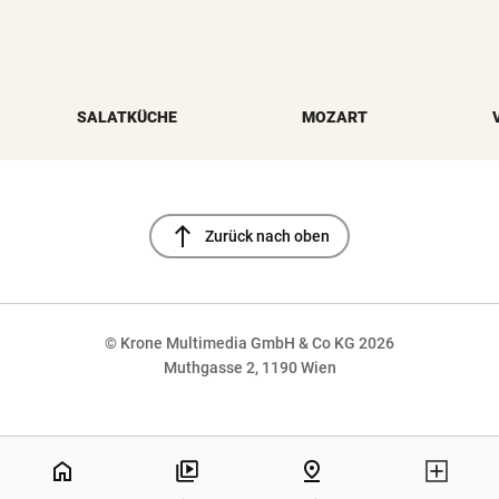
SALATKÜCHE
MOZART
north
Zurück nach oben
© Krone Multimedia GmbH & Co KG 2026
Muthgasse 2, 1190 Wien
NaN%
home
pin_drop