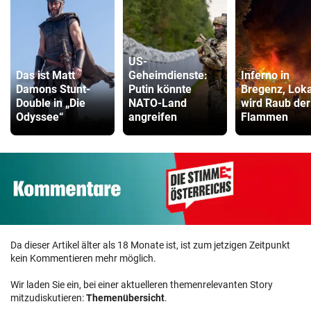
US-
Das ist Matt
Geheimdienste:
Inferno in
Damons Stunt-
Putin könnte
Bregenz, Loka
Double in „Die
NATO-Land
wird Raub der
Odyssee“
angreifen
Flammen
Da dieser Artikel älter als 18 Monate ist, ist zum jetzigen Zeitpunkt
kein Kommentieren mehr möglich.
Wir laden Sie ein, bei einer aktuelleren themenrelevanten Story
mitzudiskutieren:
Themenübersicht
.