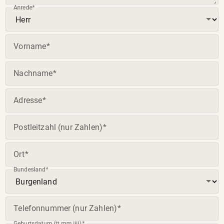
Anrede
(Pflichtfeld)
(Pflichtfeld)
Vorname
(Pflichtfeld)
Nachname
(Pflichtfeld)
Adresse
(Pflichtfeld)
Postleitzahl (nur Zahlen)
(Pflichtfeld)
Ort
Bundesland
(Pflichtfeld)
(Pflichtfeld)
Telefonnummer (nur Zahlen)
Geburtsdatum (tt.mm.jjjj)