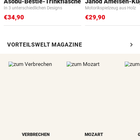
Asobu-Bestie-Trinkflasche
Janod Ameisen-Ku
In 3 unterschiedlichen Designs
Motorikspielzeug aus Holz
€34,90
€29,90
chevron_right
VORTEILSWELT MAGAZINE
VERBRECHEN
MOZART