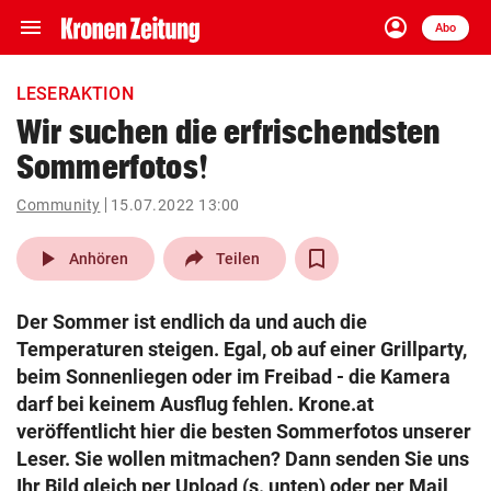
menu
account_circle
Navigation
Anmelden
Abo
close
Schließen
ein-/ausklappen
LESERAKTION
Abonnieren
Wir suchen die erfrischendsten
Sommerfotos!
account_circle
arrow_right
Anmelden
Community
15.07.2022 13:00
pin_drop
arrow_right
Bundesland auswäh
Wien
play_arrow
Anhören
Teilen
bookmark
Merkliste
Der Sommer ist endlich da und auch die
Temperaturen steigen. Egal, ob auf einer Grillparty,
Suchbegriff
beim Sonnenliegen oder im Freibad - die Kamera
search
eingeben
darf bei keinem Ausflug fehlen. Krone.at
veröffentlicht hier die besten Sommerfotos unserer
Leser. Sie wollen mitmachen? Dann senden Sie uns
Ihr Bild gleich per Upload (s. unten) oder per Mail