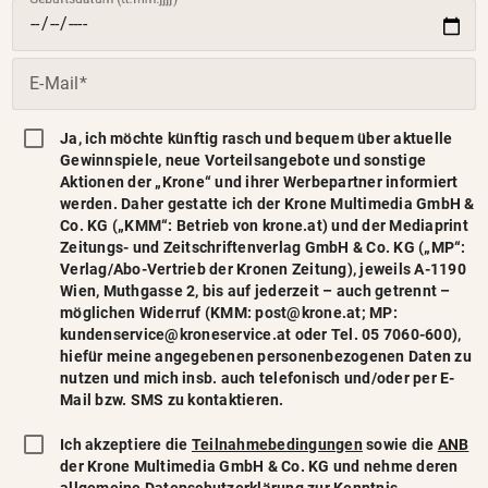
(Pflichtfeld)
(Pflichtfeld)
E-Mail
Ja, ich möchte künftig rasch und bequem über aktuelle
Gewinnspiele, neue Vorteilsangebote und sonstige
Aktionen der „Krone“ und ihrer Werbepartner informiert
werden. Daher gestatte ich der Krone Multimedia GmbH &
Co. KG („KMM“: Betrieb von krone.at) und der Mediaprint
Zeitungs- und Zeitschriftenverlag GmbH & Co. KG („MP“:
Verlag/Abo-Vertrieb der Kronen Zeitung), jeweils A-1190
Wien, Muthgasse 2, bis auf jederzeit – auch getrennt –
möglichen Widerruf (KMM: post@krone.at; MP:
kundenservice@kroneservice.at oder Tel. 05 7060-600),
hiefür meine angegebenen personenbezogenen Daten zu
nutzen und mich insb. auch telefonisch und/oder per E-
Mail bzw. SMS zu kontaktieren.
(Pflichtfeld)
Ich akzeptiere die
Teilnahmebedingungen
sowie die
ANB
der Krone Multimedia GmbH & Co. KG und nehme deren