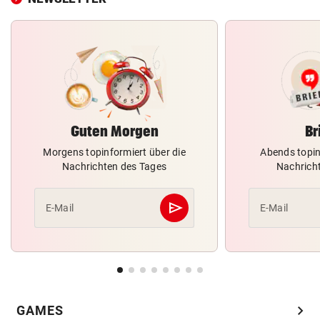
Guten Morgen
Br
Morgens topinformiert über die
Abends topin
Nachrichten des Tages
Nachrich
send
E-Mail
E-Mail
Abschicken
chevron_right
GAMES