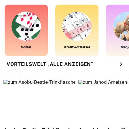
Solitär
Kreuzworträtsel
Mahj
chevron_right
VORTEILSWELT „ALLE ANZEIGEN“