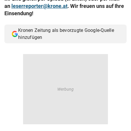
an
leserreporter@krone.at
. Wir freuen uns auf Ihre
© Krone Multimedia GmbH & Co KG 2026
Muthgasse 2, 1190 Wien
Einsendung!
Kronen Zeitung als bevorzugte Google-Quelle
hinzufügen