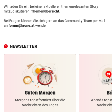
Wir laden Sie ein, bei einer aktuelleren themenrelevanten Story
mitzudiskutieren:
Themenübersicht
.
Bei Fragen können Sie sich gern an das Community-Team per Mail
an
forum@krone.at
wenden.
NEWSLETTER
Guten Morgen
Br
Morgens topinformiert über die
Abends topin
Nachrichten des Tages
Nachrich