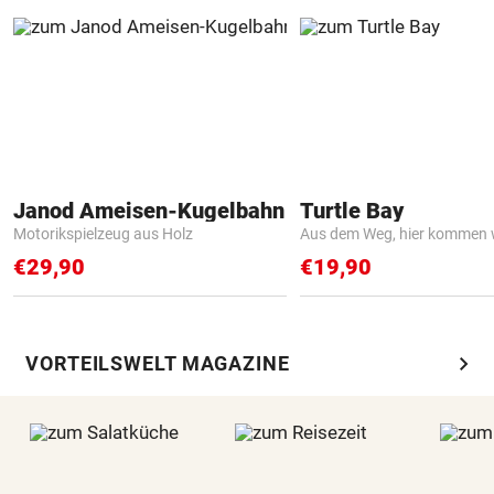
Janod Ameisen-Kugelbahn
Turtle Bay
Motorikspielzeug aus Holz
Aus dem Weg, hier kommen w
€29,90
€19,90
chevron_right
VORTEILSWELT MAGAZINE