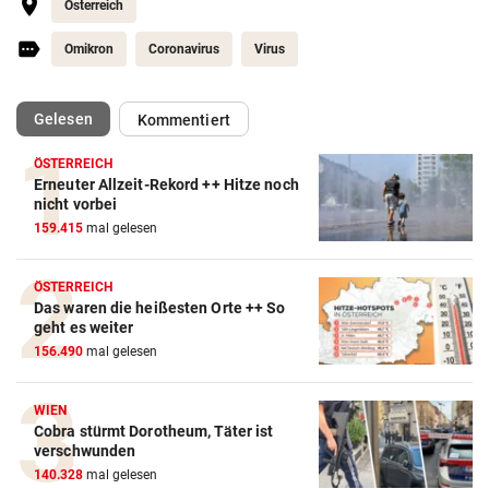
Österreich
Omikron
Coronavirus
Virus
(ausgewählt)
Gelesen
Kommentiert
ÖSTERREICH
Erneuter Allzeit-Rekord ++ Hitze noch
nicht vorbei
159.415
mal gelesen
ÖSTERREICH
Das waren die heißesten Orte ++ So
geht es weiter
156.490
mal gelesen
WIEN
Cobra stürmt Dorotheum, Täter ist
verschwunden
140.328
mal gelesen