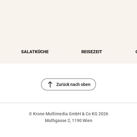
SALATKÜCHE
REISEZEIT
north
Zurück nach oben
© Krone Multimedia GmbH & Co KG 2026
Muthgasse 2, 1190 Wien