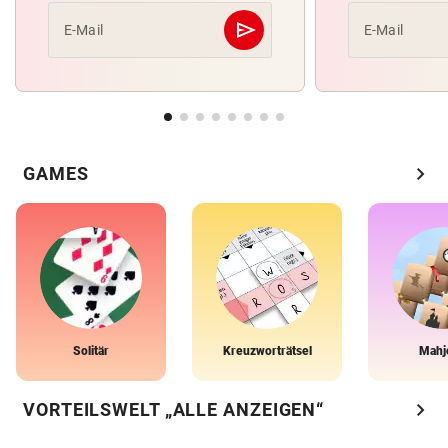
send
E-Mail
E-Mail
Abschicken
chevron_right
GAMES
Solitär
Kreuzworträtsel
Mahj
chevron_right
VORTEILSWELT „ALLE ANZEIGEN“