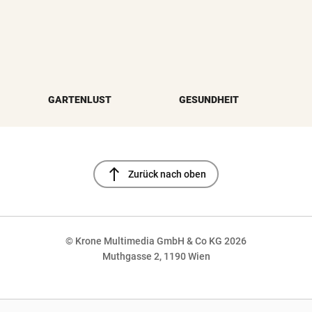
GARTENLUST
GESUNDHEIT
north
Zurück nach oben
© Krone Multimedia GmbH & Co KG 2026
Muthgasse 2, 1190 Wien
NaN%