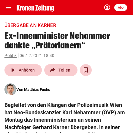
menu
account_circle
Navigation
Anmelden
Abo
close
Schließen
ein-/ausklappen
ÜBERGABE AN KARNER
Abonnieren
Ex-Innenminister Nehammer
dankte „Prätorianern“
account_circle
arrow_right
Anmelden
Politik
06.12.2021 18:40
pin_drop
arrow_right
Bundesland auswäh
Wien
play_arrow
Anhören
Teilen
bookmark
Merkliste
Von
Matthias Fuchs
Suchbegriff
search
Begleitet von den Klängen der Polizeimusik Wien
eingeben
hat Neo-Bundeskanzler Karl Nehammer (ÖVP) am
Montag das Innenministerium an seinen
Nachfolger Gerhard Karner übergeben. In seiner