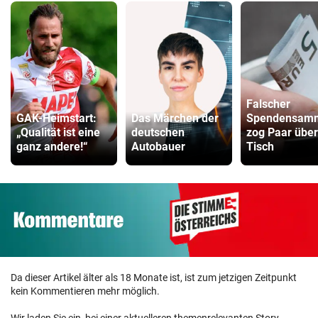
Falscher
GAK-Heimstart:
Das Märchen der
Spendensamm
„Qualität ist eine
deutschen
zog Paar über
ganz andere!“
Autobauer
Tisch
Da dieser Artikel älter als 18 Monate ist, ist zum jetzigen Zeitpunkt
kein Kommentieren mehr möglich.
Wir laden Sie ein, bei einer aktuelleren themenrelevanten Story