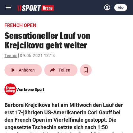
menu
account_circle
Navigation
Anmelden
Abo
close
Schließen
ein-/ausklappen
FRENCH OPEN
Abonnieren
Sensationeller Lauf von
Krejcikova geht weiter
account_circle
arrow_right
Anmelden
Tennis
09.06.2021 13:14
pin_drop
arrow_right
Bundesland auswäh
Wien
play_arrow
Anhören
Teilen
bookmark
Merkliste
Von
krone Sport
Suchbegriff
search
Barbora Krejcikova hat am Mittwoch den Lauf der
eingeben
erst 17-jährigen US-Amerikanerin Cori Gauff bei
den French Open im Viertelfinale gestoppt. Die
ungesetzte Tschechin setzte sich nach 1:50