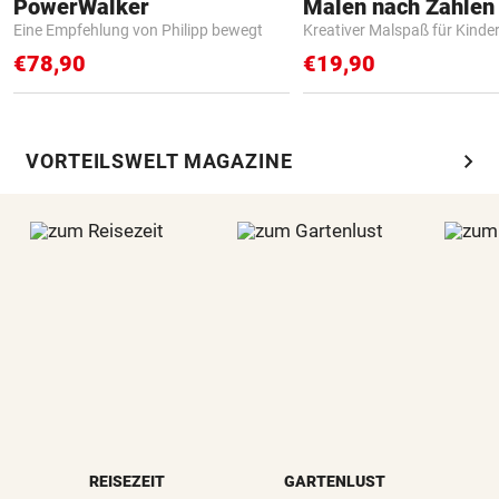
PowerWalker
Eine Empfehlung von Philipp bewegt
Kreativer Malspaß für Kinde
€78,90
€19,90
chevron_right
VORTEILSWELT MAGAZINE
REISEZEIT
GARTENLUST