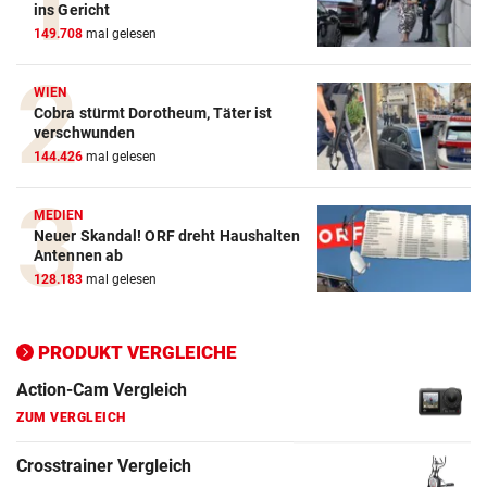
ins Gericht
149.708
mal gelesen
WIEN
Cobra stürmt Dorotheum, Täter ist
verschwunden
Action-Cam Vergleich
144.426
mal gelesen
ZUM VERGLEICH
MEDIEN
Crosstrainer Vergleich
Neuer Skandal! ORF dreht Haushalten
ZUM VERGLEICH
Antennen ab
128.183
mal gelesen
E-Bike Vergleich
ZUM VERGLEICH
PRODUKT VERGLEICHE
Elektro-Scooter Vergleich
ZUM VERGLEICH
Ergometer Vergleich
ZUM VERGLEICH