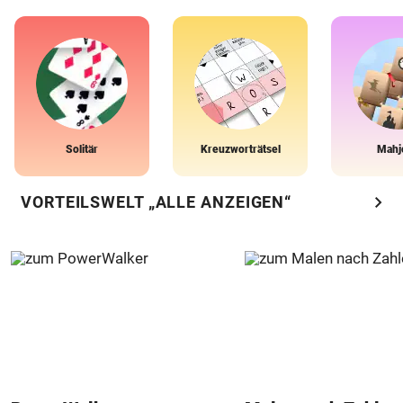
Solitär
Kreuzworträtsel
Mahj
chevron_right
VORTEILSWELT „ALLE ANZEIGEN“