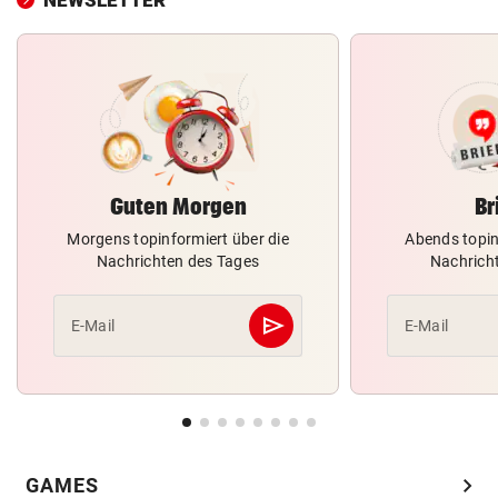
Guten Morgen
Br
Morgens topinformiert über die
Abends topin
Nachrichten des Tages
Nachrich
send
E-Mail
E-Mail
Abschicken
chevron_right
GAMES