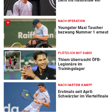
zieht ins Halbfinale ein
NACH OPERATION
Youngster Maxi Taucher
bezwang Nummer 1 erneut
PLÖTZLICH MIT DABEI
Thiem überrascht ÖFB-
Legionäre im
Trainingslager
NACH HARTEM KAMPF
Erstmals seit April:
Schwärzler im Viertelfinale