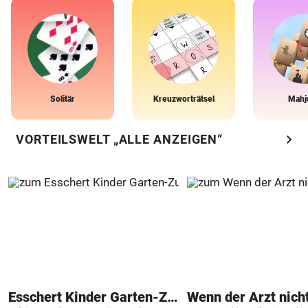
Solitär
Kreuzworträtsel
Mahj
chevron_right
VORTEILSWELT „ALLE ANZEIGEN“
Esschert Kinder Garten-Zubehör