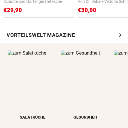
Schürze und Gartengerätetasche
Von Dr. Sabine Viktoria Schn
€29,90
€30,00
chevron_right
VORTEILSWELT MAGAZINE
SALATKÜCHE
GESUNDHEIT