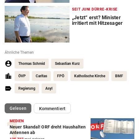
SEIT JUNI DÜRRE-KRISE
„Jetzt“ erst? Minister
irritiert mit Hitzesager
Ähnliche Themen
Thomas Schmid
Sebastian Kurz
ÖVP
Caritas
FPÖ
Katholische Kirche
BMF
Regierung
Asyl
(ausgewählt)
Gelesen
Kommentiert
MEDIEN
Neuer Skandal! ORF dreht Haushalten
Antennen ab