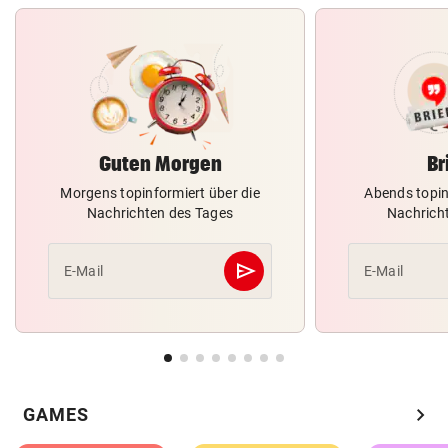
Guten Morgen
Br
Morgens topinformiert über die
Abends topin
Nachrichten des Tages
Nachrich
send
E-Mail
E-Mail
Abschicken
chevron_right
GAMES