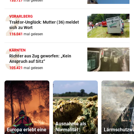
135.727
mal gelesen
VORARLBERG
Traktor-Unglück: Mutter (36) meldet
sich zu Wort
116.041
mal gelesen
KÄRNTEN
Richter aus Zug geworfen: „Kein
Anspruch auf Sitz“
105.421
mal gelesen
Ausnahme als
Europa erlebt eine
Normalität |
Lärmschutzw