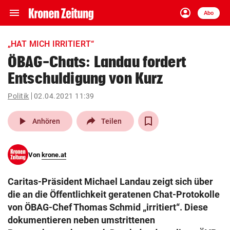
menu
account_circle
Navigation
Anmelden
Abo
close
Schließen
ein-/ausklappen
„HAT MICH IRRITIERT“
Abonnieren
ÖBAG-Chats: Landau fordert
Entschuldigung von Kurz
account_circle
arrow_right
Anmelden
Politik
02.04.2021 11:39
pin_drop
arrow_right
Bundesland auswäh
Wien
play_arrow
Anhören
Teilen
bookmark
Merkliste
Von
krone.at
Suchbegriff
search
Caritas-Präsident Michael Landau zeigt sich über
eingeben
die an die Öffentlichkeit geratenen Chat-Protokolle
von ÖBAG-Chef Thomas Schmid „irritiert“. Diese
dokumentieren neben umstrittenen