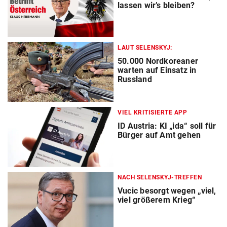
lassen wir’s bleiben?
LAUT SELENSKYJ:
50.000 Nordkoreaner
warten auf Einsatz in
Russland
VIEL KRITISIERTE APP
ID Austria: KI „ida“ soll für
Bürger auf Amt gehen
NACH SELENSKYJ-TREFFEN
Vucic besorgt wegen „viel,
viel größerem Krieg“