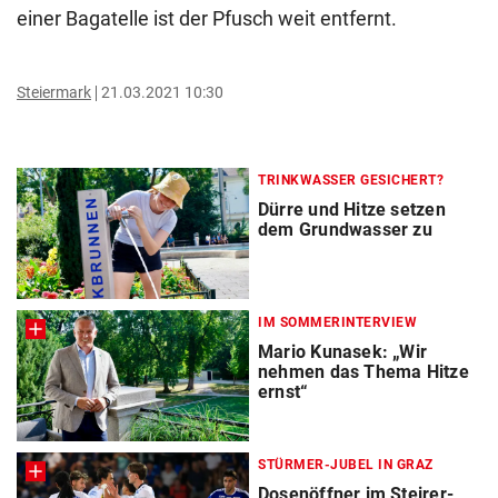
einer Bagatelle ist der Pfusch weit entfernt.
Steiermark
21.03.2021 10:30
TRINKWASSER GESICHERT?
Dürre und Hitze setzen
dem Grundwasser zu
IM SOMMERINTERVIEW
Mario Kunasek: „Wir
nehmen das Thema Hitze
ernst“
STÜRMER-JUBEL IN GRAZ
Dosenöffner im Steirer-