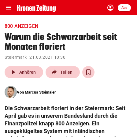
menu
account_circle
Navigation
Anmelden
Abo
close
Schließen
ein-/ausklappen
800 ANZEIGEN
Abonnieren
Warum die Schwarzarbeit seit
Monaten floriert
account_circle
arrow_right
Anmelden
Steiermark
21.03.2021 10:30
pin_drop
arrow_right
Bundesland auswäh
Wien
play_arrow
Anhören
Teilen
bookmark
Merkliste
Von
Marcus Stoimaier
Suchbegriff
search
Die Schwarzarbeit floriert in der Steiermark: Seit
eingeben
April gab es in unserem Bundesland durch die
Finanzpolizei knapp 800 Anzeigen. Ein
ausgeklügeltes System mit inländischen