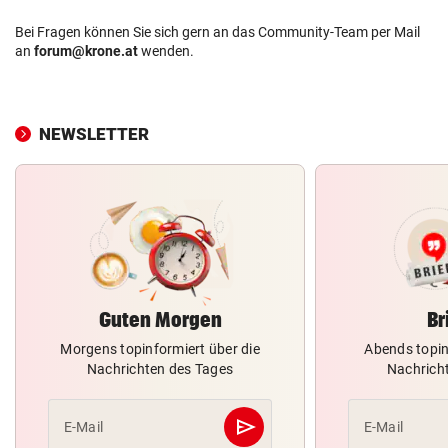
Bei Fragen können Sie sich gern an das Community-Team per Mail
an
forum@krone.at
wenden.
NEWSLETTER
Guten Morgen
Br
Morgens topinformiert über die
Abends topin
Nachrichten des Tages
Nachrich
send
E-Mail
E-Mail
Abschicken