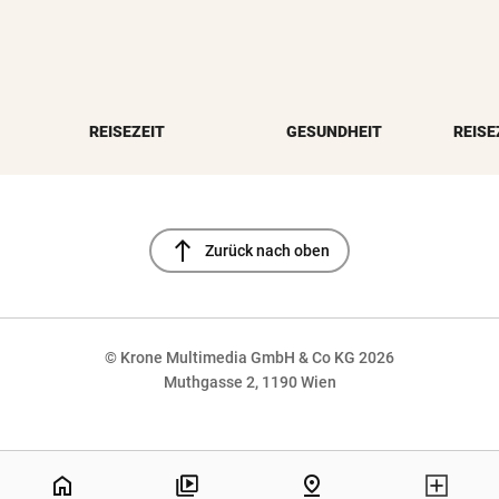
REISEZEIT
GESUNDHEIT
REISE
north
Zurück nach oben
© Krone Multimedia GmbH & Co KG 2026
Muthgasse 2, 1190 Wien
NaN%
home
pin_drop