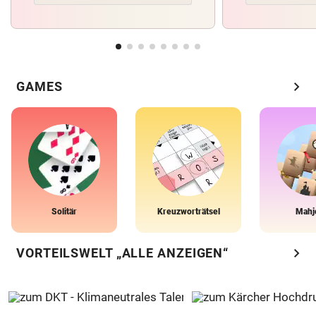
chevron_right
GAMES
Solitär
Kreuzworträtsel
Mahj
chevron_right
VORTEILSWELT „ALLE ANZEIGEN“