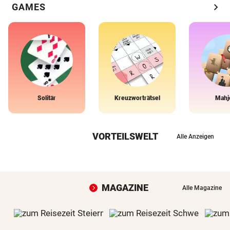
chevron_right
GAMES
Solitär
Kreuzworträtsel
Mahj
VORTEILSWELT
Alle Anzeigen
MAGAZINE
Alle Magazine