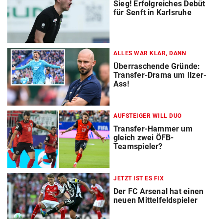
Sieg! Erfolgreiches Debüt
für Senft in Karlsruhe
ALLES WAR KLAR, DANN
Überraschende Gründe:
Transfer-Drama um Ilzer-
Ass!
AUFSTEIGER WILL DUO
Transfer-Hammer um
gleich zwei ÖFB-
Teamspieler?
JETZT IST ES FIX
Der FC Arsenal hat einen
neuen Mittelfeldspieler