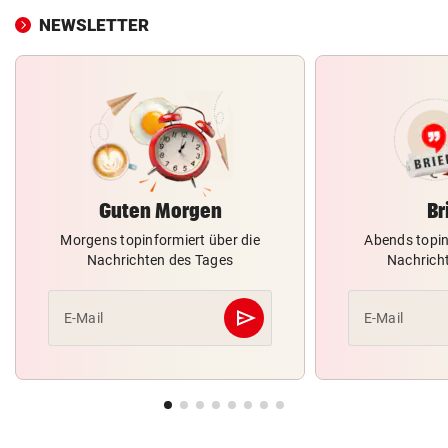
NEWSLETTER
Guten Morgen
Br
Morgens topinformiert über die
Abends topin
Nachrichten des Tages
Nachrich
send
E-Mail
E-Mail
Abschicken