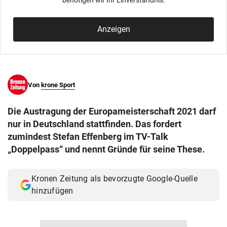
benötigen wir Ihr Einverständnis.
© Krone Multimedia GmbH & Co KG 2026
Muthgasse 2, 1190 Wien
Anzeigen
Von
krone Sport
Die Austragung der Europameisterschaft 2021 darf
nur in Deutschland stattfinden. Das fordert
zumindest Stefan Effenberg im TV-Talk
„Doppelpass“ und nennt Gründe für seine These.
Kronen Zeitung als bevorzugte Google-Quelle
hinzufügen