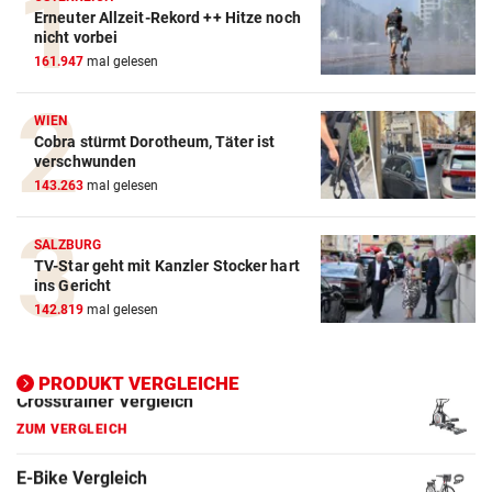
Erneuter Allzeit-Rekord ++ Hitze noch
nicht vorbei
Action-Cam Vergleich
161.947
mal gelesen
ZUM VERGLEICH
WIEN
Crosstrainer Vergleich
Cobra stürmt Dorotheum, Täter ist
ZUM VERGLEICH
verschwunden
143.263
mal gelesen
E-Bike Vergleich
ZUM VERGLEICH
SALZBURG
TV-Star geht mit Kanzler Stocker hart
Elektro-Scooter Vergleich
ins Gericht
142.819
mal gelesen
ZUM VERGLEICH
Ergometer Vergleich
PRODUKT VERGLEICHE
ZUM VERGLEICH
Fahrrad Test
ZUM VERGLEICH