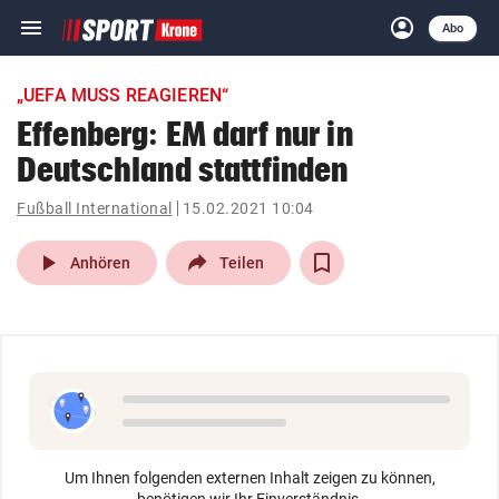
menu
account_circle
Navigation
Anmelden
Abo
close
Schließen
ein-/ausklappen
„UEFA MUSS REAGIEREN“
Abonnieren
Effenberg: EM darf nur in
Deutschland stattfinden
account_circle
arrow_right
Anmelden
Fußball International
15.02.2021 10:04
pin_drop
arrow_right
Bundesland auswäh
Wien
play_arrow
Anhören
Teilen
bookmark
Merkliste
Suchbegriff
search
eingeben
Um Ihnen folgenden externen Inhalt zeigen zu können,