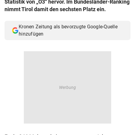
Statistik von „Ö3“ hervor. Im Bundesländer-Ranking
© Krone Multimedia GmbH & Co KG 2026
nimmt Tirol damit den sechsten Platz ein.
Muthgasse 2, 1190 Wien
Kronen Zeitung als bevorzugte Google-Quelle
hinzufügen