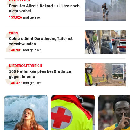
ÖSTERREICH
Erneuter Allzeit-Rekord ++ Hitze noch
nicht vorbei
159.826
mal gelesen
WIEN
Cobra stürmt Dorotheum, Täter ist
verschwunden
140.931
mal gelesen
NIEDERÖSTERREICH
500 Helfer kämpfen bei Gluthitze
gegen Inferno
140.327
mal gelesen