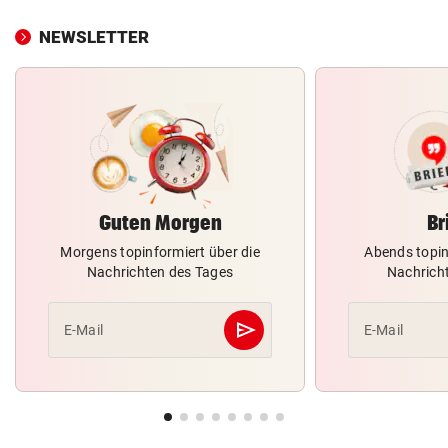
NEWSLETTER
Guten Morgen
Br
Morgens topinformiert über die
Abends topin
Nachrichten des Tages
Nachrich
send
E-Mail
E-Mail
Abschicken