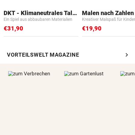
DKT - Klimaneutrales Talent
Ein Spiel aus abbaubaren Materialien
Kreativer Malspaß für Kinde
€31,90
€19,90
chevron_right
VORTEILSWELT MAGAZINE