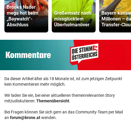
Brooks Nader
mega hot beim
Großeinsatz nach
Bayern kassie
„Baywatch“-
missglücktem
Millionen – d
Abschluss
Überholmanöver
Transfer-Clou
Da dieser Artikel älter als 18 Monate ist, ist zum jetzigen Zeitpunkt
kein Kommentieren mehr möglich.
Wir laden Sie ein, bei einer aktuelleren themenrelevanten Story
mitzudiskutieren:
Themenübersicht
.
Bei Fragen können Sie sich gern an das Community-Team per Mail
an
forum@krone.at
wenden.