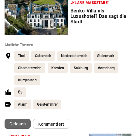
„KLARE MASSSTÄBE“
Benko-Villa als
Luxushotel? Das sagt die
Stadt
Ähnliche Themen
Tirol
Österreich
Niederösterreich
Steiermark
Oberösterreich
Kärnten
Salzburg
Vorarlberg
Burgenland
Ö3
Alarm
Geisterfahrer
(ausgewählt)
Gelesen
Kommentiert