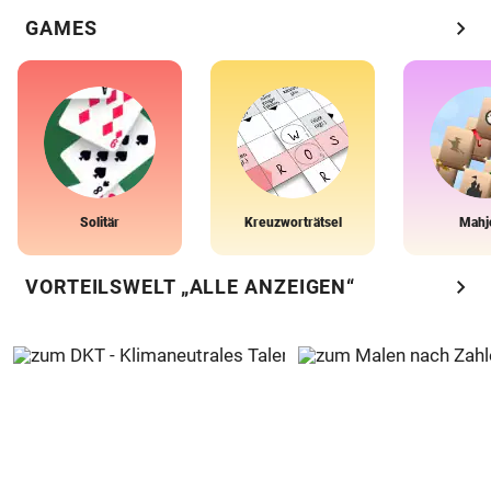
chevron_right
GAMES
Solitär
Kreuzworträtsel
Mahj
chevron_right
VORTEILSWELT „ALLE ANZEIGEN“