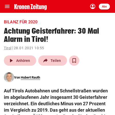
menu
account_circle
Navigation
Anmelden
Abo
close
Schließen
ein-/ausklappen
BILANZ FÜR 2020
Abonnieren
Achtung Geisterfahrer: 30 Mal
Alarm in Tirol!
account_circle
arrow_right
Anmelden
Tirol
28.01.2021 10:55
pin_drop
arrow_right
Bundesland auswäh
Wien
play_arrow
Anhören
Teilen
bookmark
Merkliste
Von
Hubert Rauth
Suchbegriff
search
Auf Tirols Autobahnen und Schnellstraßen wurden
eingeben
im abgelaufenen Jahr insgesamt 30 Geisterfahrer
verzeichnet. Ein deutliches Minus von 27 Prozent
im Vergleich zu 2019. Das geht aus der aktuellen