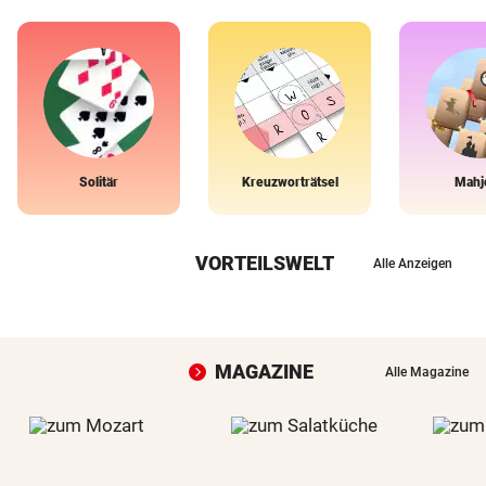
Solitär
Kreuzworträtsel
Mahj
VORTEILSWELT
Alle Anzeigen
MAGAZINE
Alle Magazine