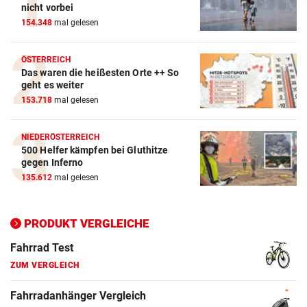
Action-Cam Vergleich
nicht vorbei
154.348
mal gelesen
ZUM VERGLEICH
Crosstrainer Vergleich
ÖSTERREICH
Das waren die heißesten Orte ++ So
ZUM VERGLEICH
geht es weiter
153.718
mal gelesen
E-Bike Vergleich
ZUM VERGLEICH
NIEDERÖSTERREICH
500 Helfer kämpfen bei Gluthitze
Elektro-Scooter Vergleich
gegen Inferno
ZUM VERGLEICH
135.612
mal gelesen
Ergometer Vergleich
ZUM VERGLEICH
PRODUKT VERGLEICHE
Fahrrad Test
ZUM VERGLEICH
Fahrradanhänger Vergleich