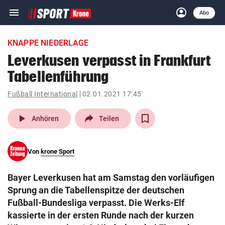
menu
account_circle
Navigation
Anmelden
Abo
close
Schließen
ein-/ausklappen
KNAPPE NIEDERLAGE
Abonnieren
Leverkusen verpasst in Frankfurt
Tabellenführung
account_circle
arrow_right
Anmelden
Fußball International
02.01.2021 17:45
pin_drop
arrow_right
Bundesland auswäh
Wien
play_arrow
Anhören
Teilen
bookmark
Merkliste
Von
krone Sport
Suchbegriff
search
Bayer Leverkusen hat am Samstag den vorläufigen
eingeben
Sprung an die Tabellenspitze der deutschen
Fußball-Bundesliga verpasst. Die Werks-Elf
kassierte in der ersten Runde nach der kurzen