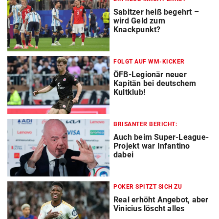
Sabitzer heiß begehrt –
wird Geld zum
Knackpunkt?
FOLGT AUF WM-KICKER
ÖFB-Legionär neuer
Kapitän bei deutschem
Kultklub!
BRISANTER BERICHT:
Auch beim Super-League-
Projekt war Infantino
dabei
POKER SPITZT SICH ZU
Real erhöht Angebot, aber
Vinicius löscht alles