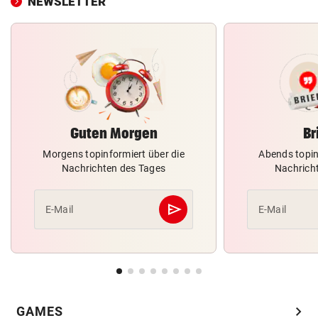
NEWSLETTER
Guten Morgen
Br
Morgens topinformiert über die
Abends topin
Nachrichten des Tages
Nachrich
send
E-Mail
E-Mail
Abschicken
chevron_right
GAMES