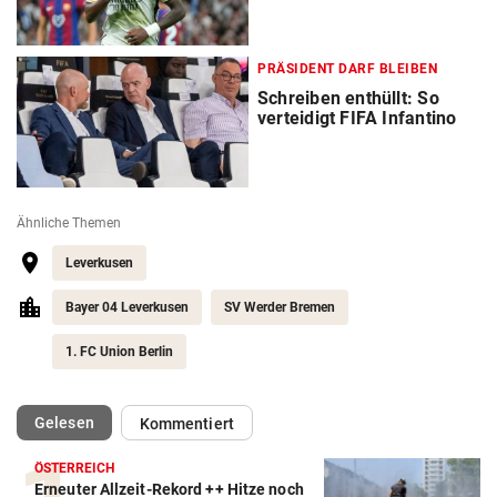
PRÄSIDENT DARF BLEIBEN
Schreiben enthüllt: So
verteidigt FIFA Infantino
Ähnliche Themen
Leverkusen
Bayer 04 Leverkusen
SV Werder Bremen
1. FC Union Berlin
(ausgewählt)
Gelesen
Kommentiert
ÖSTERREICH
Erneuter Allzeit-Rekord ++ Hitze noch