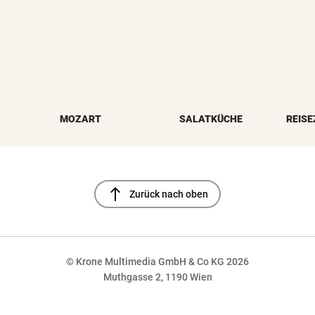
MOZART
SALATKÜCHE
REISE
north
Zurück nach oben
© Krone Multimedia GmbH & Co KG 2026
Muthgasse 2, 1190 Wien