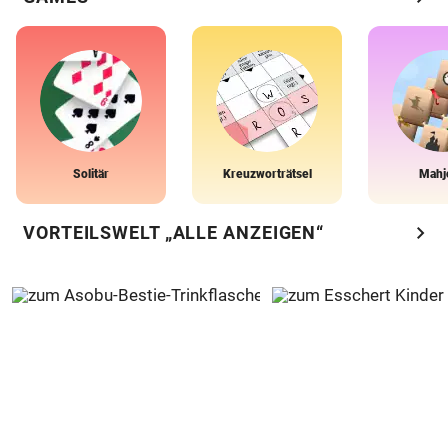
Solitär
Kreuzworträtsel
Mahj
chevron_right
VORTEILSWELT „ALLE ANZEIGEN“