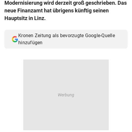
Modernisierung wird derzeit groß geschrieben. Das
© Krone Multimedia GmbH & Co KG 2026
neue Finanzamt hat übrigens künftig seinen
Muthgasse 2, 1190 Wien
Hauptsitz in Linz.
Kronen Zeitung als bevorzugte Google-Quelle
hinzufügen