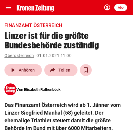
menu
account_circle
Navigation
Anmelden
Abo
close
Schließen
ein-/ausklappen
FINANZAMT ÖSTERREICH
Abonnieren
Linzer ist für die größte
Bundesbehörde zuständig
account_circle
arrow_right
Anmelden
Oberösterreich
01.01.2021 11:00
pin_drop
arrow_right
Bundesland auswäh
Wien
play_arrow
Anhören
Teilen
bookmark
Merkliste
Von
Elisabeth Rathenböck
Suchbegriff
search
Das Finanzamt Österreich wird ab 1. Jänner vom
eingeben
Linzer Siegfried Manhal (58) geleitet. Der
ehemalige Triathlet steuert damit die größte
Behörde im Bund mit über 6000 Mitarbeitern.