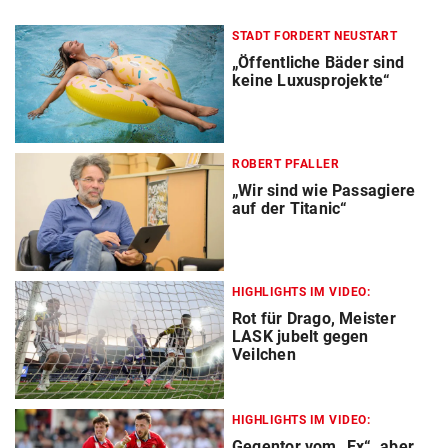
STADT FORDERT NEUSTART
„Öffentliche Bäder sind
keine Luxusprojekte“
ROBERT PFALLER
„Wir sind wie Passagiere
auf der Titanic“
HIGHLIGHTS IM VIDEO:
Rot für Drago, Meister
LASK jubelt gegen
Veilchen
HIGHLIGHTS IM VIDEO:
Gegentor vom „Ex“, aber