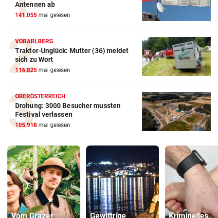
Antennen ab
141.055
mal gelesen
VORARLBERG
Traktor-Unglück: Mutter (36) meldet
sich zu Wort
116.825
mal gelesen
OBERÖSTERREICH
Drohung: 3000 Besucher mussten
Festival verlassen
105.918
mal gelesen
Vom Grazer
Gewittrige
Kriminelles