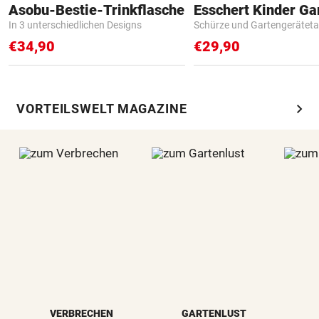
Asobu-Bestie-Trinkflasche
In 3 unterschiedlichen Designs
Schürze und Gartengerätet
€34,90
€29,90
chevron_right
VORTEILSWELT MAGAZINE
VERBRECHEN
GARTENLUST