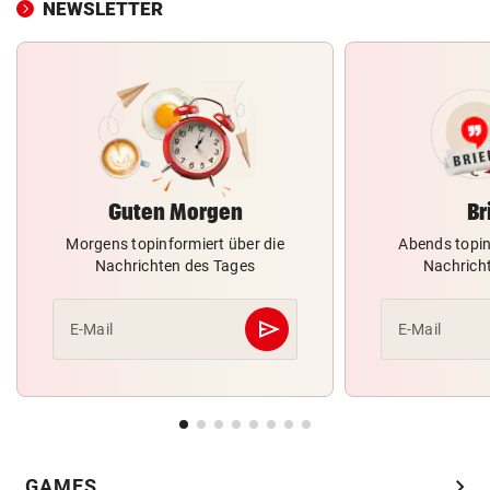
NEWSLETTER
Guten Morgen
Br
Morgens topinformiert über die
Abends topin
Nachrichten des Tages
Nachrich
send
E-Mail
E-Mail
Abschicken
chevron_right
GAMES