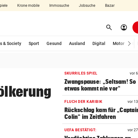
piele
Krone mobile
Immosuche
Jobsuche
Bazar
search
account_circle
Menü aufklappen
Suchen
s & Society
Sport
Gesund
Ausland
Digital
Motor
Wir
len
SKURRILES SPIEL
vor 
Zwangspause: „Seltsam! So
völkerung
etwas kommt nie vor“
FLUCH DER KARIBIK
vor 1
Rückschlag kam für „Captai
Colin“ im Zeitfahren
UEFA BESTÄTIGT:
vor 2