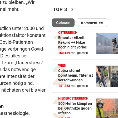
t zu bleiben. „Wir
Pfeifkonzert? „Habe für den 
chevron_right
mal mehr.
TOP 3
alles gegeben!“
(ausgewählt)
Gelesen
Kommentiert
LISL PERKAUS
vor ein
tlich unter 2000 und
Wienerin stieß vor 100 Jahre
ÖSTERREICH
ktionsfaktor konstant
Rekord für Ewigkeit
Erneuter Allzeit-
 Covid-Patienten
Rekord ++ Hitze
noch nicht vorbei
age verbringen Covid-
NACH FRANKFURT-WECHSEL
vor ein
160.139
mal gelesen
Klepeisz: „Herausforderung,
Dies alles sei
ich haben wollte“
cht zum „Dauerstress“
WIEN
an das notwendige
Cobra stürmt
ANDREAS HERZOG:
vor ein
Dorotheum, Täter ist
e Intensität der
„Nur Pflicht erfüllt, brauche
verschwunden
urcen nötig sind.
Ausrufezeichen!“
141.353
mal gelesen
nächsten drei bis vier
VERATSCHNIG GEGEN „EX“
vor ein
NIEDERÖSTERREICH
Bullen-Ass: „Dann würde ic
500 Helfer kämpfen
en
bei Gluthitze gegen
gegen den WAC jubeln!“
aesthesiologie,
Inferno