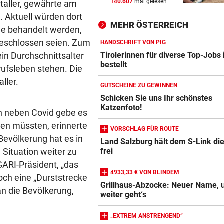
140.607
mal gelesen
taller, gewährte am
„EXTREM ANSTRENGEND“
vor 
. Aktuell würden dort
Arzt auf Auslandsmission:
MEHR ÖSTERREICH
„Südsudan ist vergessen“
lle behandelt werden,
geschlossen seien. Zum
HANDSCHRIFT VON PIG
MÜHSAME ENERGIEWENDE
vor 
ein Durchschnittsalter
Tirolerinnen für diverse Top-Jobs
Heikler Kraftakt: Neue Wind
bestellt
ufsleben stehen. Die
brauchen Geduld
ller.
GUTSCHEINE ZU GEWINNEN
„KRONE“-KOMMENTAR
vor 
Schicken Sie uns Ihr schönstes
Katzenfoto!
Das Märchen der deutschen
nn neben Covid gebe es
Autobauer
den müssten, erinnerte
VORSCHLAG FÜR ROUTE
Bevölkerung hat es in
Land Salzburg hält dem S-Link di
e Situation weiter zu
frei
GARI-Präsident, „das
4933,33 € VON BLINDEM
noch eine „Durststrecke
Grillhaus-Abzocke: Neuer Name, 
an die Bevölkerung,
weiter geht‘s
„EXTREM ANSTRENGEND“