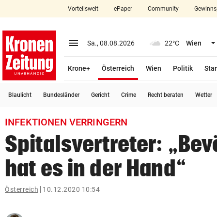
Vorteilswelt
ePaper
Community
Gewinns
close
Schließen
menu
Menü aufklappen
Sa., 08.08.2026
22°C
Wien
Abonnieren
(ausgewählt)
Krone+
Österreich
Wien
Politik
Star
account_circle
arrow_right
Anmelden
Blaulicht
Bundesländer
Gericht
Crime
Recht beraten
Wetter
pin_drop
arrow_right
Bundesland auswäh
Wien
INFEKTIONEN VERRINGERN
bookmark
Merkliste
Spitalsvertreter: „Be
hat es in der Hand“
Suchbegriff
search
eingeben
Österreich
10.12.2020 10:54