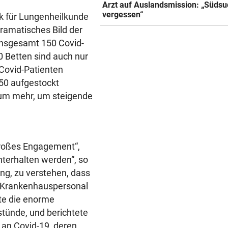
Arzt auf Auslandsmission: „Südsu
vergessen“
ik für Lungenheilkunde
dramatisches Bild der
 insgesamt 150 Covid-
0 Betten sind auch nur
Covid-Patienten
150 aufgestockt
aum mehr, um steigende
großes Engagement“,
hterhalten werden“, so
ng, zu verstehen, dass
s Krankenhauspersonal
te die enorme
stünde, und berichtete
 an Covid-19, deren