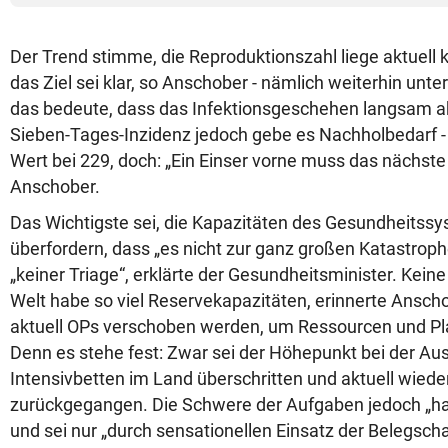
Der Trend stimme, die Reproduktionszahl liege aktuell 
das Ziel sei klar, so Anschober - nämlich weiterhin unter
das bedeute, dass das Infektionsgeschehen langsam ab
Sieben-Tages-Inzidenz jedoch gebe es Nachholbedarf - a
Wert bei 229, doch: „Ein Einser vorne muss das nächste Z
Anschober.
Das Wichtigste sei, die Kapazitäten des Gesundheitssy
überfordern, dass „es nicht zur ganz großen Katastrop
„keiner Triage“, erklärte der Gesundheitsminister. Keine
Welt habe so viel Reservekapazitäten, erinnerte Ansch
aktuell OPs verschoben werden, um Ressourcen und P
Denn es stehe fest: Zwar sei der Höhepunkt bei der Au
Intensivbetten im Land überschritten und aktuell wied
zurückgegangen. Die Schwere der Aufgaben jedoch „hat 
und sei nur „durch sensationellen Einsatz der Belegscha