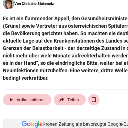
Von
Christine Steinmetz
© Krone Multimedia GmbH & Co KG 2026
Muthgasse 2, 1190 Wien
Es ist ein flammender Appell, den Gesundheitsminist
(Grüne) sowie Vertreter aus österreichischen Spitäle
die Bevölkerung gerichtet haben. So machten sie deutli
aktuelle Lage auf den Krankenstationen des Landes se
Grenzen der Belastbarkeit - der derzeitige Zustand in
nicht mehr über viele Monate aufrechterhalten werden
es in der Hand“, so die eindringliche Bitte, weiter bei 
Neuinfektionen mitzuhelfen. Eine weitere, dritte Welle
bedingt verkraftbar.
play_arrow
Artikel anhören
Teilen
Kronen Zeitung als bevorzugte Google-Q