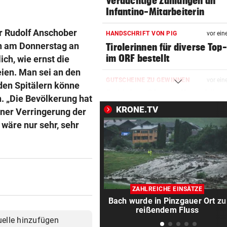
Verdächtige Zahlungen an
Infantino-Mitarbeiterin
er Rudolf Anschober
HANDSCHRIFT VON PIG
vor ein
rn am Donnerstag an
Tirolerinnen für diverse Top
im ORF bestellt
ch, wie ernst die
ien. Man sei an den
GUTSCHEINE ZU GEWINNEN
vor ein
 den Spitälern könne
Schicken Sie uns Ihr schöns
. „Die Bevölkerung hat
Katzenfoto!
KRONE.TV
einer Verringerung der
 wäre nur sehr, sehr
NOCH IMMER OHNE PASS
vor ein
GZSZ-Star Olivia über ihr Le
Österreich
VORSCHLAG FÜR ROUTE
vor ein
Land Salzburg hält dem S-Li
ZAHLREICHE EINSÄTZE
Bahn frei
Bach wurde in Pinzgauer Ort zu
reißendem Fluss
uelle hinzufügen
POSSE UM ÖFB-CAMPUS
vor ein