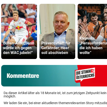
Klepeisz:
Bullen-Ass: „Dann
Präventivhaft für
„Herausforderu
würde ich gegen
Gefährder, Heer
die ich haben
den WAC jubeln!“
soll abschieben
wollte“
Da dieser Artikel älter als 18 Monate ist, ist zum jetzigen Zeitpunkt k
möglich.
Wir laden Sie ein, bei einer aktuelleren themenrelevanten Story mitzudi