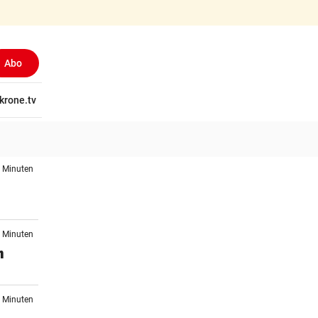
Abo
tschaft
krone.tv
Wissen
Gericht
Kolumnen
Freizeit
Reise
Ti
6 Minuten
3 Minuten
n
7 Minuten