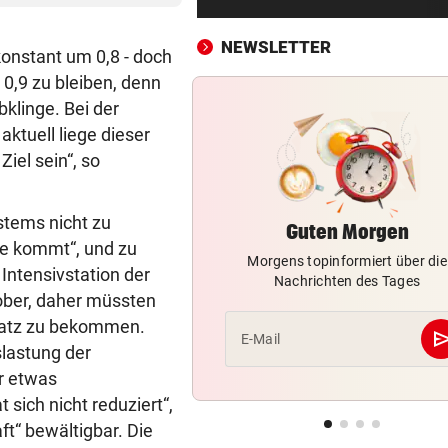
Wie Bezirksvorsteher Nevriv
der MA 7 scheitert
NEWSLETTER
konstant um 0,8 - doch
4933,33 € VON BLINDEM
vor ein
 0,9 zu bleiben, denn
Grillhaus-Abzocke: Neuer N
klinge. Bei der
und weiter geht‘s
ktuell liege dieser
iel sein“, so
UMBAU IM STADION
vor ein
Druck kennt die SV Ried derz
einzig vom Klo
stems nicht zu
Guten Morgen
he kommt“, und zu
Morgens topinformiert über die
TROTZDEM STARK BEI EM
vor ein
 Intensivstation der
Nachrichten des Tages
Beim Spazieren am Kopf verl
ober, daher müssten
„War echt blöd“
latz zu bekommen.
se
E-Mail
slastung der
MARIO KUNASEK FORDERT:
vor ein
er etwas
Präventivhaft für Gefährder,
soll abschieben
sich nicht reduziert“,
ft“ bewältigbar. Die
HEIL KEHRT HEIM
vor ein