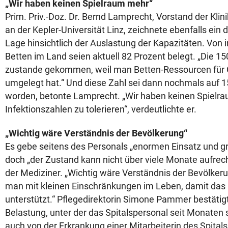
„Wir haben keinen Spielraum mehr“
Prim. Priv.-Doz. Dr. Bernd Lamprecht, Vorstand der Klin
an der Kepler-Universität Linz, zeichnete ebenfalls ein 
Lage hinsichtlich der Auslastung der Kapazitäten. Von
Betten im Land seien aktuell 82 Prozent belegt. „Die 15
zustande gekommen, weil man Betten-Ressourcen für 
umgelegt hat.“ Und diese Zahl sei dann nochmals auf 
worden, betonte Lamprecht. „Wir haben keinen Spielr
Infektionszahlen zu tolerieren“, verdeutlichte er.
„Wichtig wäre Verständnis der Bevölkerung“
Es gebe seitens des Personals „enormen Einsatz und 
doch „der Zustand kann nicht über viele Monate aufrec
der Mediziner.
„Wichtig wäre Verständnis der Bevölkeru
man mit kleinen Einschränkungen im Leben, damit da
unterstützt.“ Pflegedirektorin Simone Pammer bestätig
Belastung, unter der das Spitalspersonal seit Monaten 
auch von der Erkrankung einer Mitarbeiterin des Spitals