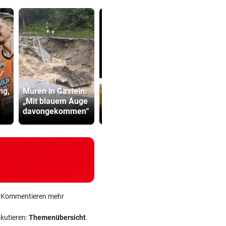
ng,
Muren in Gastein:
„Mit blauem Auge
Stockers Burger |
EU und wir 
davongekommen“
Mütter-Aufstand
Schuldenfa
ein Kommentieren mehr
skutieren:
Themenübersicht
.