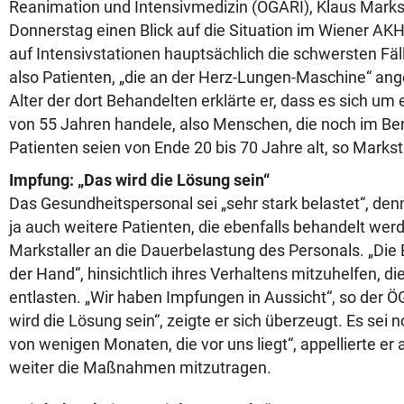
Reanimation und Intensivmedizin (ÖGARI), Klaus Marks
Donnerstag einen Blick auf die Situation im Wiener AKH
auf Intensivstationen hauptsächlich die schwersten Fä
also Patienten, „die an der Herz-Lungen-Maschine“ an
Alter der dort Behandelten erklärte er, dass es sich um 
von 55 Jahren handele, also Menschen, die noch im Ber
Patienten seien von Ende 20 bis 70 Jahre alt, so Marksta
Impfung: „Das wird die Lösung sein“
Das Gesundheitspersonal sei „sehr stark belastet“, de
ja auch weitere Patienten, die ebenfalls behandelt wer
Markstaller an die Dauerbelastung des Personals. „Die 
der Hand“, hinsichtlich ihres Verhaltens mitzuhelfen, di
entlasten. „Wir haben Impfungen in Aussicht“, so der Ö
wird die Lösung sein“, zeigte er sich überzeugt. Es sei 
von wenigen Monaten, die vor uns liegt“, appellierte er 
weiter die Maßnahmen mitzutragen.