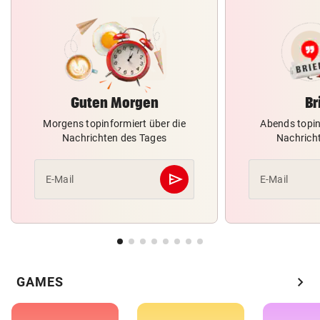
Guten Morgen
Br
Morgens topinformiert über die
Abends topin
Nachrichten des Tages
Nachrich
send
E-Mail
E-Mail
Abschicken
chevron_right
GAMES