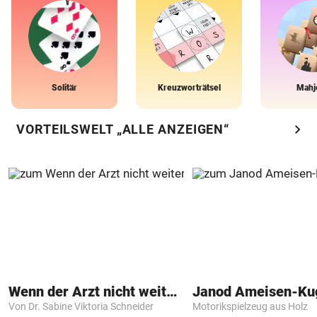
Solitär
Kreuzworträtsel
Mahj
chevron_right
VORTEILSWELT „ALLE ANZEIGEN“
Wenn der Arzt nicht weiter weiß
Janod Ameisen-Ku
Von Dr. Sabine Viktoria Schneider
Motorikspielzeug aus Holz