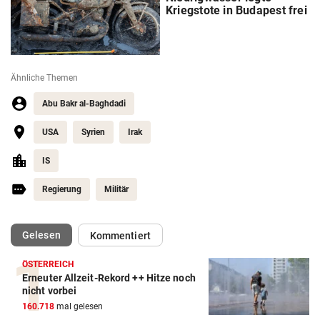
Kriegstote in Budapest frei
Ähnliche Themen
Abu Bakr al-Baghdadi
USA
Syrien
Irak
IS
Regierung
Militär
(ausgewählt)
Gelesen
Kommentiert
ÖSTERREICH
Erneuter Allzeit-Rekord ++ Hitze noch
nicht vorbei
160.718
mal gelesen