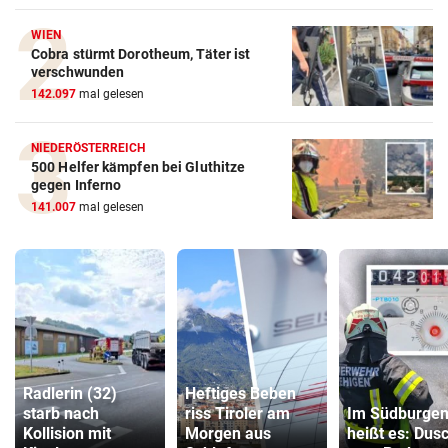
WIEN
Cobra stürmt Dorotheum, Täter ist
verschwunden
142.097
mal gelesen
NIEDERÖSTERREICH
500 Helfer kämpfen bei Gluthitze
gegen Inferno
141.007
mal gelesen
Radlerin (32)
Heftiges Beben
starb nach
riss Tiroler am
Im Südburgen
Kollision mit
Morgen aus
heißt es: Dus