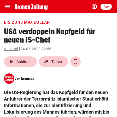
menu
account_circle
Navigation
Anmelden
Abo
close
Schließen
ein-/ausklappen
BIS ZU 10 MIO. DOLLAR
Abonnieren
USA verdoppeln Kopfgeld für
neuen IS-Chef
account_circle
arrow_right
Anmelden
Ausland
24.06.2020 22:55
pin_drop
arrow_right
Bundesland auswäh
Wien
play_arrow
Anhören
Teilen
bookmark
Merkliste
Von
krone.at
Suchbegriff
search
Die US-Regierung hat das Kopfgeld für den neuen
eingeben
Anführer der Terrormiliz Islamischer Staat erhöht.
Informationen, die zur Identifizierung und
Lokalisierung des Mannes führten, würden mit bis