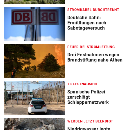
STROMKABEL DURCHTRENNT
Deutsche Bahn:
Ermittlungen nach
Sabotageversuch
FEUER BEI STROMLEITUNG
Drei Festnahmen wegen
Brandstiftung nahe Athen
78 FESTNAHMEN
Spanische Polizei
zerschlägt
Schleppernetzwerk
WERDEN JETZT BEERDIGT
Niedrigwasser legte