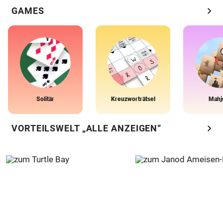
chevron_right
GAMES
Solitär
Kreuzworträtsel
Mahj
chevron_right
VORTEILSWELT „ALLE ANZEIGEN“