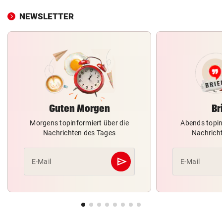
NEWSLETTER
Guten Morgen
Br
Morgens topinformiert über die
Abends topin
Nachrichten des Tages
Nachrich
send
E-Mail
E-Mail
Abschicken