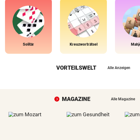
Solitär
Kreuzworträtsel
Mahj
VORTEILSWELT
Alle Anzeigen
MAGAZINE
Alle Magazine