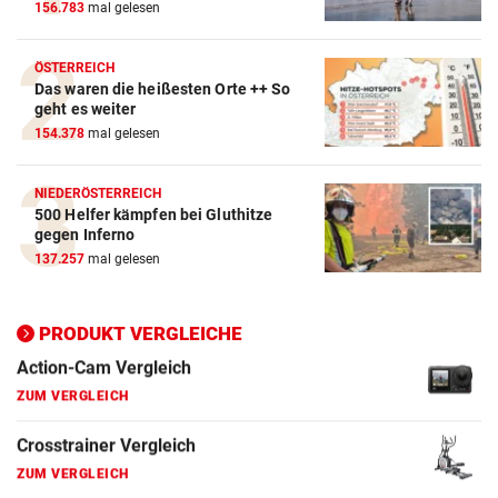
156.783
mal gelesen
ÖSTERREICH
Das waren die heißesten Orte ++ So
geht es weiter
Action-Cam Vergleich
154.378
mal gelesen
ZUM VERGLEICH
NIEDERÖSTERREICH
Crosstrainer Vergleich
500 Helfer kämpfen bei Gluthitze
ZUM VERGLEICH
gegen Inferno
137.257
mal gelesen
E-Bike Vergleich
ZUM VERGLEICH
PRODUKT VERGLEICHE
Elektro-Scooter Vergleich
ZUM VERGLEICH
Ergometer Vergleich
ZUM VERGLEICH