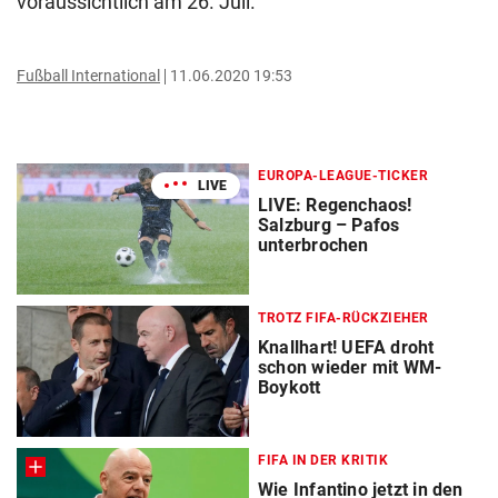
voraussichtlich am 26. Juli.
Fußball International
11.06.2020 19:53
EUROPA-LEAGUE-TICKER
LIVE
LIVE: Regenchaos!
Salzburg – Pafos
unterbrochen
TROTZ FIFA-RÜCKZIEHER
Knallhart! UEFA droht
schon wieder mit WM-
Boykott
FIFA IN DER KRITIK
Wie Infantino jetzt in den