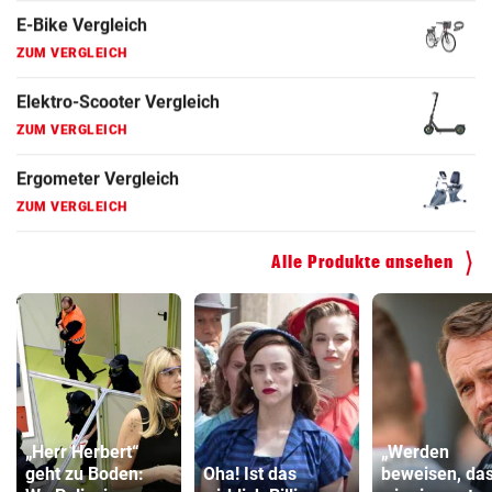
Fahrrad Test
ZUM VERGLEICH
Fahrradanhänger Vergleich
ZUM VERGLEICH
Faszienrolle Vergleich
ZUM VERGLEICH
Hoverboard Vergleich
Alle Produkte ansehen
ZUM VERGLEICH
Kinderfahrrad Vergleich
ZUM VERGLEICH
„Herr Herbert“
„Werden
geht zu Boden:
Oha! Ist das
beweisen, da