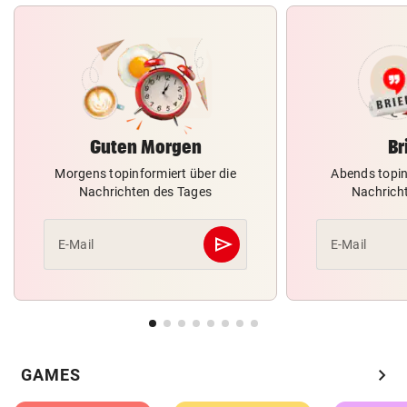
Guten Morgen
Br
Morgens topinformiert über die
Abends topin
Nachrichten des Tages
Nachrich
send
E-Mail
E-Mail
Abschicken
chevron_right
GAMES