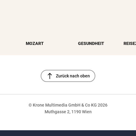
MOZART
GESUNDHEIT
REISE
north
Zurück nach oben
© Krone Multimedia GmbH & Co KG 2026
Muthgasse 2, 1190 Wien
NaN%