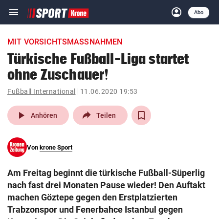
menu
account_circle
Navigation
Anmelden
Abo
close
Schließen
ein-/ausklappen
MIT VORSICHTSMASSNAHMEN
Abonnieren
Türkische Fußball-Liga startet
ohne Zuschauer!
account_circle
arrow_right
Anmelden
Fußball International
11.06.2020 19:53
pin_drop
arrow_right
Bundesland auswäh
Wien
play_arrow
Anhören
Teilen
bookmark
Merkliste
Von
krone Sport
Suchbegriff
search
Am Freitag beginnt die türkische Fußball-Süperlig
eingeben
nach fast drei Monaten Pause wieder! Den Auftakt
machen Göztepe gegen den Erstplatzierten
Trabzonspor und Fenerbahce Istanbul gegen