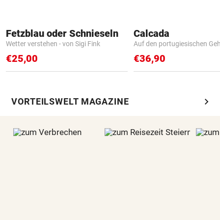
Fetzblau oder Schnieseln
Calcada
Wetter verstehen - von Sigi Fink
Auf den portugiesischen G
€25,00
€36,90
chevron_right
VORTEILSWELT MAGAZINE