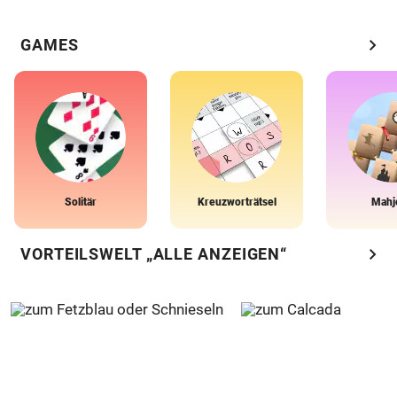
chevron_right
GAMES
Solitär
Kreuzworträtsel
Mahj
chevron_right
VORTEILSWELT „ALLE ANZEIGEN“