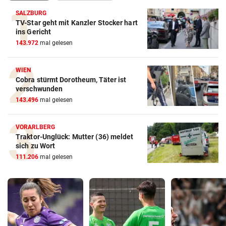
SALZBURG
TV-Star geht mit Kanzler Stocker hart
ins Gericht
143.972
mal gelesen
WIEN
Cobra stürmt Dorotheum, Täter ist
verschwunden
143.496
mal gelesen
VORARLBERG
Traktor-Unglück: Mutter (36) meldet
sich zu Wort
111.206
mal gelesen