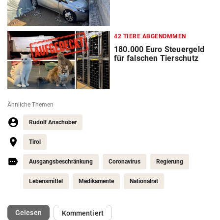
42 TIERE ABGENOMMEN
180.000 Euro Steuergeld
für falschen Tierschutz
Ähnliche Themen
Rudolf Anschober
Tirol
Ausgangsbeschränkung
Coronavirus
Regierung
Lebensmittel
Medikamente
Nationalrat
(ausgewählt)
Gelesen
Kommentiert