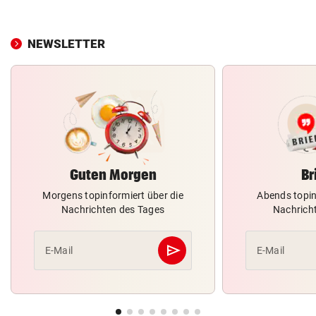
NEWSLETTER
Guten Morgen
Br
Morgens topinformiert über die
Abends topin
Nachrichten des Tages
Nachrich
send
E-Mail
E-Mail
Abschicken