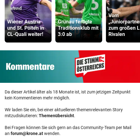
Vom
Wiener Austria
Grünau fertigte
„Juniorpartne
und St. Pölten in
Traditionsklub mit
zum großen L
CL-Quali weiter!
3:0 ab
Rivalen
Da dieser Artikel älter als 18 Monate ist, ist zum jetzigen Zeitpunkt
kein Kommentieren mehr möglich.
Wir laden Sie ein, bei einer aktuelleren themenrelevanten Story
mitzudiskutieren:
Themenübersicht
.
Bei Fragen können Sie sich gern an das Community-Team per Mail
an
forum@krone.at
wenden.