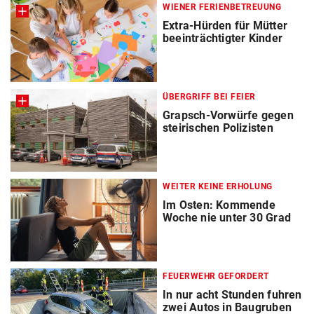
WIENER FERIENBETREUUNG
Extra-Hürden für Mütter
beeinträchtigter Kinder
ÜBERGRIFF BEI FEIER
Grapsch-Vorwürfe gegen
steirischen Polizisten
WEITER KEINE ERHOLUNG
Im Osten: Kommende
Woche nie unter 30 Grad
FEUERWEHR GEFORDERT
In nur acht Stunden fuhren
zwei Autos in Baugruben