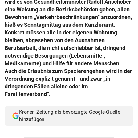
wird es von Gesundheitsminister Rudolf Anschober
© Krone Multimedia GmbH & Co KG 2026
eine Weisung an die Bezirksbehörden geben, allen
Muthgasse 2, 1190 Wien
Bewohnern „Verkehrbeschränkungen“ anzuordnen,
hieß es Sonntagmittag aus dem Kanzleramt.
Konkret müssen alle in der eigenen Wohnung
bleiben, abgesehen von den Ausnahmen
Berufsarbeit, die nicht aufschiebbar ist, dringend
notwendige Besorgungen (Lebensmittel,
Medikamente) und Hilfe für andere Menschen.
Auch die Erlaubnis zum Spazierengehen wird in der
Verordnung explizit genannt - und zwar „in
dringenden Fällen alleine oder im
Familienverband“.
Kronen Zeitung als bevorzugte Google-Quelle
hinzufügen