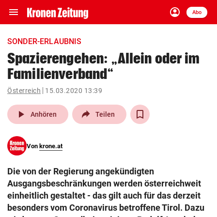
menu
account_circle
Navigation
Anmelden
Abo
close
Schließen
ein-/ausklappen
SONDER-ERLAUBNIS
Abonnieren
Spazierengehen: „Allein oder im
Familienverband“
account_circle
arrow_right
Anmelden
Österreich
15.03.2020 13:39
pin_drop
arrow_right
Bundesland auswäh
Wien
play_arrow
Anhören
Teilen
bookmark
Merkliste
Von
krone.at
Suchbegriff
search
Die von der Regierung angekündigten
eingeben
Ausgangsbeschränkungen werden österreichweit
einheitlich gestaltet - das gilt auch für das derzeit
besonders vom Coronavirus betroffene Tirol. Dazu