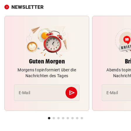
NEWSLETTER
Guten Morgen
Br
Morgens topinformiert über die
Abends topin
Nachrichten des Tages
Nachrich
send
E-Mail
E-Mail
Abschicken