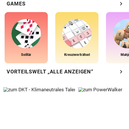
chevron_right
GAMES
Solitär
Kreuzworträtsel
Mahj
chevron_right
VORTEILSWELT „ALLE ANZEIGEN“