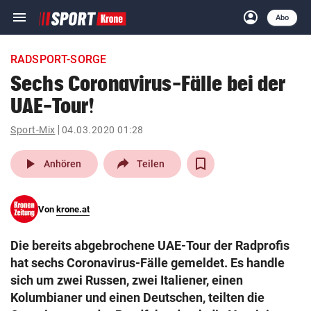
menu
account_circle
Navigation
Anmelden
Abo
close
Schließen
ein-/ausklappen
RADSPORT-SORGE
Abonnieren
Sechs Coronavirus-Fälle bei der
UAE-Tour!
account_circle
arrow_right
Anmelden
Sport-Mix
04.03.2020 01:28
pin_drop
arrow_right
Bundesland auswäh
Wien
play_arrow
Anhören
Teilen
bookmark
Merkliste
Von
krone.at
Suchbegriff
search
Die bereits abgebrochene UAE-Tour der Radprofis
eingeben
hat sechs Coronavirus-Fälle gemeldet. Es handle
sich um zwei Russen, zwei Italiener, einen
Kolumbianer und einen Deutschen, teilten die