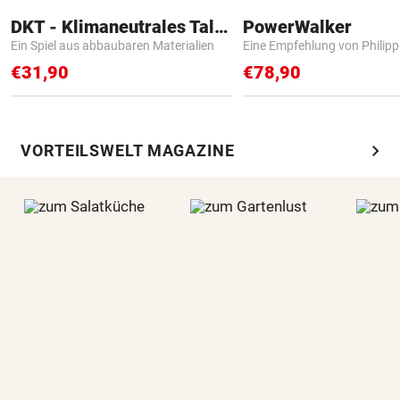
DKT - Klimaneutrales Talent
PowerWalker
Ein Spiel aus abbaubaren Materialien
Eine Empfehlung von Philip
€31,90
€78,90
chevron_right
VORTEILSWELT MAGAZINE