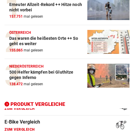
Erneuter Allzeit-Rekord ++ Hitze noch
nicht vorbei
Action-Cam Vergleich
157.751
mal gelesen
ZUM VERGLEICH
ÖSTERREICH
Crosstrainer Vergleich
Das waren die heißesten Orte ++ So
geht es weiter
ZUM VERGLEICH
155.065
mal gelesen
E-Bike Vergleich
ZUM VERGLEICH
NIEDERÖSTERREICH
500 Helfer kämpfen bei Gluthitze
gegen Inferno
Elektro-Scooter Vergleich
138.472
mal gelesen
ZUM VERGLEICH
Ergometer Vergleich
PRODUKT VERGLEICHE
ZUM VERGLEICH
Fahrrad Test
ZUM VERGLEICH