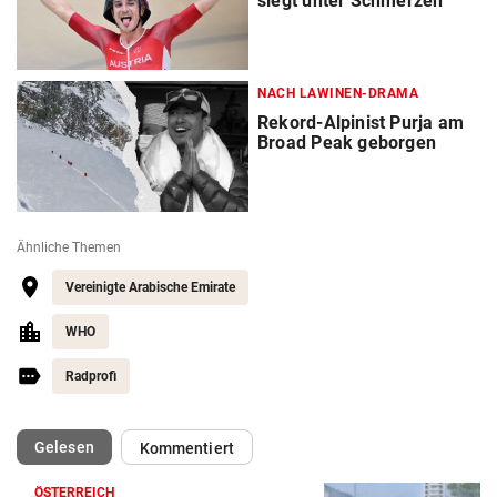
siegt unter Schmerzen
NACH LAWINEN-DRAMA
Rekord-Alpinist Purja am
Broad Peak geborgen
Ähnliche Themen
Vereinigte Arabische Emirate
WHO
Radprofi
(ausgewählt)
Gelesen
Kommentiert
ÖSTERREICH