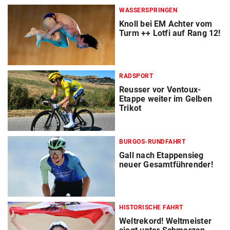
WASSERSPRINGEN
Knoll bei EM Achter vom
Turm ++ Lotfi auf Rang 12!
RADSPORT
Reusser vor Ventoux-
Etappe weiter im Gelben
Trikot
BURGOS-RUNDFAHRT
Gall nach Etappensieg
neuer Gesamtführender!
HISTORISCHE FAHRT
Weltrekord! Weltmeister