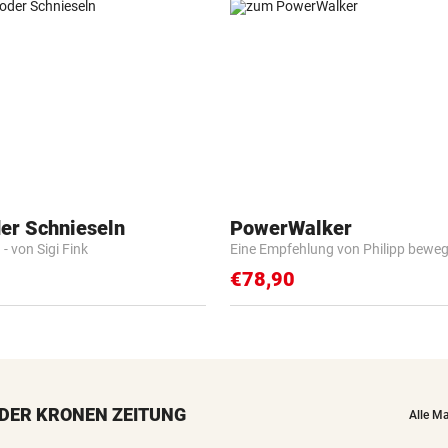
der Schnieseln
PowerWalker
- von Sigi Fink
Eine Empfehlung von Philipp beweg
€78,90
DER KRONEN ZEITUNG
Alle M