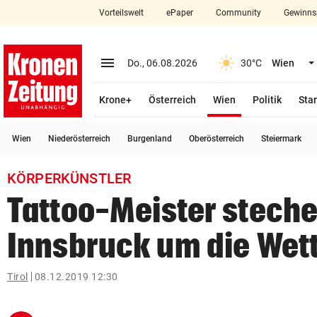
Vorteilswelt
ePaper
Community
Gewinns
close
Schließen
menu
Menü aufklappen
Do., 06.08.2026
30°C
Wien
Abonnieren
(ausgewählt)
Krone+
Österreich
Wien
Politik
Star
account_circle
arrow_right
Anmelden
Wien
Niederösterreich
Burgenland
Oberösterreich
Steiermark
pin_drop
arrow_right
Bundesland auswäh
Wien
KÖRPERKÜNSTLER
bookmark
Merkliste
Tattoo-Meister steche
Innsbruck um die Wet
Suchbegriff
search
eingeben
Tirol
08.12.2019 12:30