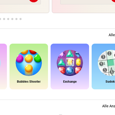
Alle
Bubbles Shooter
Exchange
Sudok
Alle An