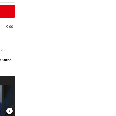
9 Minuten
Tesla
9:00
Tab öffnen
2 Minuten
ffnen
früh
 in
e Krone
2 Minuten
en
2 Minuten
er Stunde