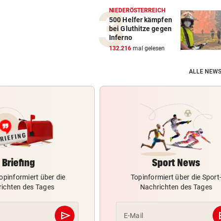
NIEDERÖSTERREICH
500 Helfer kämpfen
bei Gluthitze gegen
Inferno
132.216
mal gelesen
ALLE NEWS
Briefing
Sport News
opinformiert über die
Topinformiert über die Sport
ichten des Tages
Nachrichten des Tages
send
s
E-Mail
Abschicken