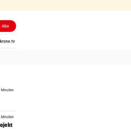
Abo
tschaft
krone.tv
Wissen
Gericht
Kolumnen
Freizeit
Reise
Ti
8 Minuten
9 Minuten
ojekt