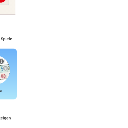
 Spiele
u
Snake
zeigen