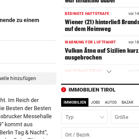
war Infantino dabei
BEDINGTE HAFTSTRAFE
vor 1
enende zu einem
Wiener (21) hinterließ Brand
auf dem Heimweg
WARNUNG FÜR LUFTFAHRT
vor 1
Vulkan Ätna auf Sizilien kurz
ausgebrochen
NACHFRAGE STEIGT
vor 1
uelle hinzufügen
Bank of America zahlt 250 Mi
Abnehmspritzen
IMMOBILIEN TIROL
ht. Im Reich der
HILFE KAM ZU SPÄT
vor 2
IMMOBILIEN
JOBS
AUTOS
BAZAR
Wien: 55-Jähriger bei
Die Besten der Besten
Wohnungsbrand gestorben
nnsbrucker Messehalle
Typ
19“ kommt aus
„MEIN BABY-GIRL“
vor 2
Berlin Tag & Nacht“,
Jamie Olivers älteste Tochte