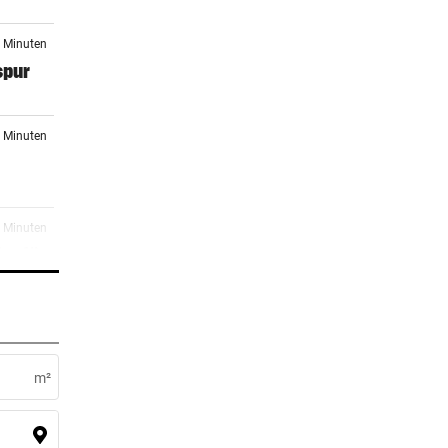
4 Minuten
spur
8 Minuten
9 Minuten
o. für
5 Minuten
m²
7 Minuten
r