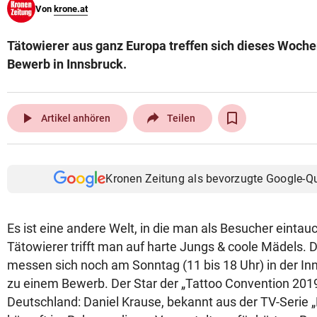
Von
krone.at
© Krone Multimedia GmbH & Co KG 2026
Muthgasse 2, 1190 Wien
Tätowierer aus ganz Europa treffen sich dieses Woch
Bewerb in Innsbruck.
play_arrow
Artikel anhören
Teilen
Kronen Zeitung als bevorzugte Google-Q
Es ist eine andere Welt, in die man als Besucher eintauc
Tätowierer trifft man auf harte Jungs & coole Mädels. 
messen sich noch am Sonntag (11 bis 18 Uhr) in der I
zu einem Bewerb. Der Star der „Tattoo Convention 20
Deutschland: Daniel Krause, bekannt aus der TV-Serie „