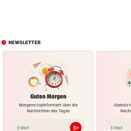
NEWSLETTER
Guten Morgen
Morgens topinformiert über die
Abends t
Nachrichten des Tages
Nachr
send
E-Mail
E-Mail
Abschicken