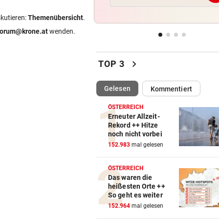
Doch noch überraschende 
um Kult-Wirtshaus?
skutieren:
Themenübersicht
.
forum@krone.at
wenden.
FOLGE VON DONNERSTAG
vor ein
Sesseltag: Gemeinsam sitze
chevron_right
gemeinsam schwitzen
TOP 3
BERGTOUR IN AFRIKA
vor ein
(ausgewählt)
Gelesen
Kommentiert
Leonies großer Gipfelsieg für
Menschlichkeit
ÖSTERREICH
Erneuter Allzeit-
Rekord ++ Hitze
WARUM MAN MITMACHT
vor ein
noch nicht vorbei
Gähnen ist ansteckend – und
152.983
mal gelesen
ganz ohne Viren!
ÖSTERREICH
Das waren die
heißesten Orte ++
So geht es weiter
152.964
mal gelesen