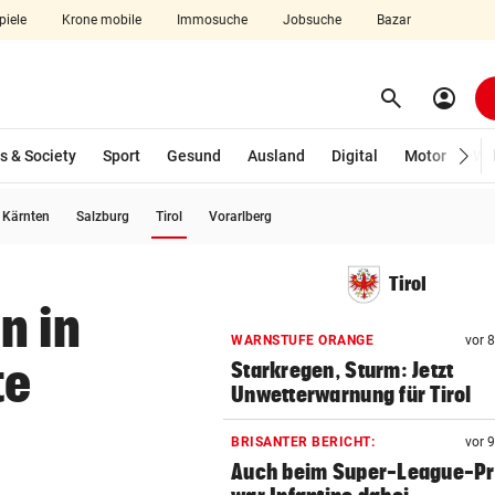
piele
Krone mobile
Immosuche
Jobsuche
Bazar
search
account_circle
Menü aufklappen
Suchen
s & Society
Sport
Gesund
Ausland
Digital
Motor
Wir
(ausgewählt)
Kärnten
Salzburg
Tirol
Vorarlberg
len
Tirol
n in
WARNSTUFE ORANGE
vor 
te
Starkregen, Sturm: Jetzt
Unwetterwarnung für Tirol
BRISANTER BERICHT:
vor 
Auch beim Super-League-Pr