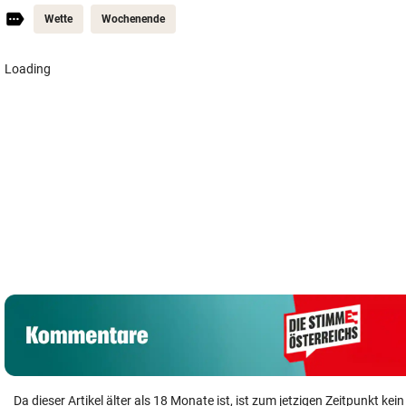
Wette
Wochenende
Warum zahlt
Überfall mit
Banderas: „Im
Versicherung
Pistolen auf de
Hinterkopf, dass
nach Stiegensturz
Überfuhrsteg:
man sterben wird“
nicht?
Haft!
Da dieser Artikel älter als 18 Monate ist, ist zum jetzigen Zeitpunkt k