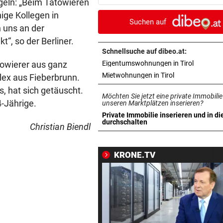
geln: „Beim Tätowieren
Poppy wird heiraten
ige Kollegen in
Suchen auf
n uns an der
AUF DER NORDSCHLEIFE
vor 2
“, so der Berliner.
Mercedes CLA schneller als 
Model S Plaid!
Schnellsuche auf dibeo.at:
in neuem 
towierer aus ganz
Eigentumswohnungen in Tirol
RÜCKSCHLAG BEI MASTERS
vor 3
in neuem Tab ö
Mietwohnungen in Tirol
lex aus Fieberbrunn.
Überraschung! Zverev muss 
, hat sich getäuscht.
Möchten Sie jetzt eine private Immobilie
die Koffer packen
4-Jährige.
unseren Marktplätzen inserieren?
Private Immobilie inserieren und in di
„SEHEN UNS AM 15.“
vor 4
in neuem Tab öffnen
durchschalten
Christian Biendl
Planen Migranten einen neu
Ansturm auf Ceuta?
KRONE.TV
POKER SPITZT SICH ZU
vor 4
Real erhöht Angebot, aber
Vinicius löscht alles
500 STELLEN BETROFFEN
vor ein