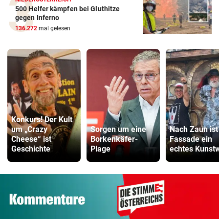
500 Helfer kämpfen bei Gluthitze
gegen Inferno
136.272
mal gelesen
Konkurs! Der Kult
um „Crazy
Sorgen um eine
Nach Zaun ist 
Cheese“ ist
Borkenkäfer-
Fassade ein
Geschichte
Plage
echtes Kunst