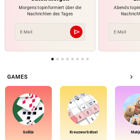
Morgens topinformiert über die
Abends topin
Nachrichten des Tages
Nachrich
send
E-Mail
E-Mail
Abschicken
chevron_right
GAMES
Solitär
Kreuzworträtsel
Mahj