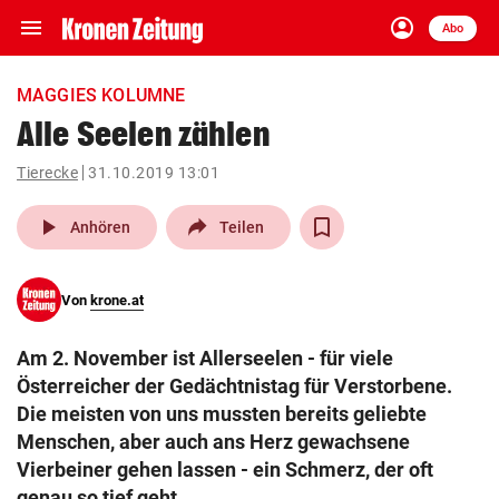
menu
account_circle
Navigation
Anmelden
Abo
close
Schließen
ein-/ausklappen
MAGGIES KOLUMNE
Abonnieren
Alle Seelen zählen
account_circle
arrow_right
Tierecke
31.10.2019 13:01
Anmelden
play_arrow
Anhören
Teilen
pin_drop
arrow_right
Bundesland auswäh
Wien
bookmark
Von
krone.at
Merkliste
Am 2. November ist Allerseelen - für viele
Suchbegriff
Österreicher der Gedächtnistag für Verstorbene.
search
eingeben
Die meisten von uns mussten bereits geliebte
Menschen, aber auch ans Herz gewachsene
Vierbeiner gehen lassen - ein Schmerz, der oft
genau so tief geht.