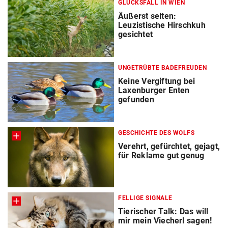
GLÜCKSFALL IN WIEN
Äußerst selten:
Leuzistische Hirschkuh
gesichtet
UNGETRÜBTE BADEFREUDEN
Keine Vergiftung bei
Laxenburger Enten
gefunden
GESCHICHTE DES WOLFS
Verehrt, gefürchtet, gejagt,
für Reklame gut genug
FELLIGE SIGNALE
Tierischer Talk: Das will
mir mein Viecherl sagen!