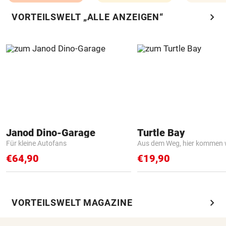
chevron_right
VORTEILSWELT „ALLE ANZEIGEN“
Janod Dino-Garage
Turtle Bay
Für kleine Autofans
Aus dem Weg, hier kommen w
€64,90
€19,90
chevron_right
VORTEILSWELT MAGAZINE