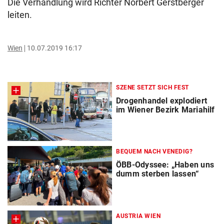
Die Verhandlung wird Richter Norbert Gerstberger
leiten.
Wien
10.07.2019 16:17
SZENE SETZT SICH FEST
Drogenhandel explodiert
im Wiener Bezirk Mariahilf
BEQUEM NACH VENEDIG?
ÖBB-Odyssee: „Haben uns
dumm sterben lassen“
AUSTRIA WIEN