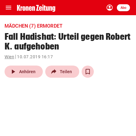
menu
account_circle
Navigation
Anmelden
Abo
close
Schließen
ein-/ausklappen
MÄDCHEN (7) ERMORDET
Abonnieren
Fall Hadishat: Urteil gegen Robert
K. aufgehoben
account_circle
arrow_right
Anmelden
Wien
10.07.2019 16:17
pin_drop
arrow_right
Bundesland auswäh
Wien
play_arrow
Anhören
Teilen
bookmark
Merkliste
Suchbegriff
search
eingeben