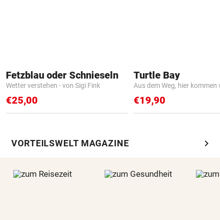
Fetzblau oder Schnieseln
Turtle Bay
Wetter verstehen - von Sigi Fink
Aus dem Weg, hier kommen w
€25,00
€19,90
chevron_right
VORTEILSWELT MAGAZINE