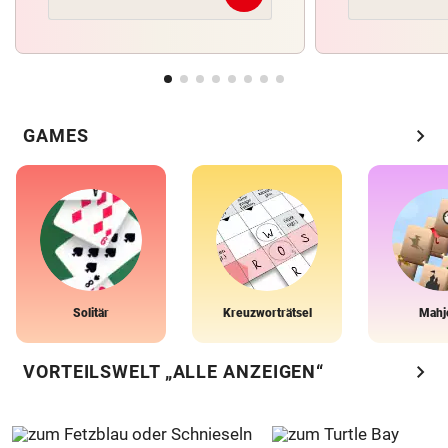
chevron_right
GAMES
Solitär
Kreuzworträtsel
Mahj
chevron_right
VORTEILSWELT „ALLE ANZEIGEN“