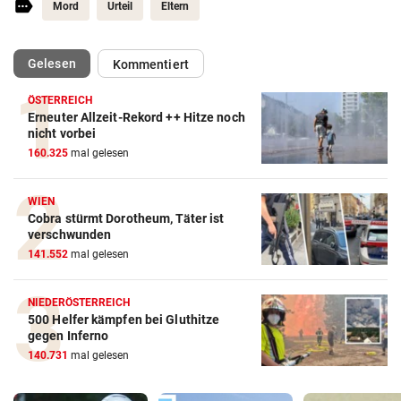
Mord
Urteil
Eltern
(ausgewählt)
Gelesen
Kommentiert
ÖSTERREICH
Erneuter Allzeit-Rekord ++ Hitze noch
nicht vorbei
160.325
mal gelesen
WIEN
Cobra stürmt Dorotheum, Täter ist
verschwunden
141.552
mal gelesen
NIEDERÖSTERREICH
500 Helfer kämpfen bei Gluthitze
gegen Inferno
140.731
mal gelesen