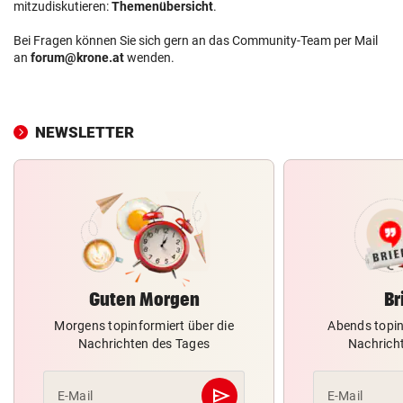
mitzudiskutieren:
Themenübersicht
.
Bei Fragen können Sie sich gern an das Community-Team per Mail
an
forum@krone.at
wenden.
NEWSLETTER
Guten Morgen
Br
Morgens topinformiert über die
Abends topin
Nachrichten des Tages
Nachrich
send
E-Mail
E-Mail
Abschicken