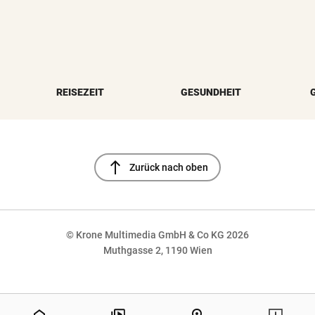
REISEZEIT
GESUNDHEIT
north
Zurück nach oben
© Krone Multimedia GmbH & Co KG 2026
Muthgasse 2, 1190 Wien
NaN%