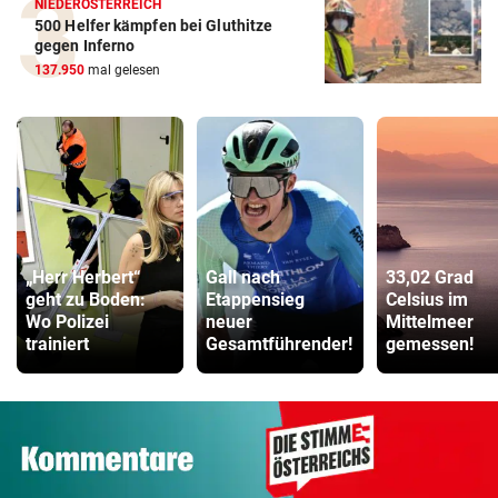
NIEDERÖSTERREICH
500 Helfer kämpfen bei Gluthitze
gegen Inferno
137.950
mal gelesen
„Herr Herbert“
Gall nach
33,02 Grad
geht zu Boden:
Etappensieg
Celsius im
Wo Polizei
neuer
Mittelmeer
trainiert
Gesamtführender!
gemessen!