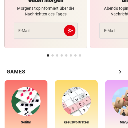
Morgens topinformiert über die
Abends topin
Nachrichten des Tages
Nachrich
send
E-Mail
E-Mail
Abschicken
chevron_right
GAMES
Solitär
Kreuzworträtsel
Mahj