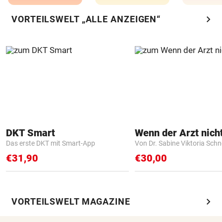
chevron_right
VORTEILSWELT „ALLE ANZEIGEN“
DKT Smart
Das erste DKT mit Smart-App
Von Dr. Sabine Viktoria Schn
€31,90
€30,00
chevron_right
VORTEILSWELT MAGAZINE