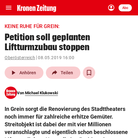
menu
account_circle
Navigation
Anmelden
Abo
close
Schließen
ein-/ausklappen
KEINE RUHE FÜR GREIN:
Abonnieren
Petition soll geplanten
Liftturmzubau stoppen
account_circle
arrow_right
Anmelden
Oberösterreich
08.05.2019 16:00
pin_drop
arrow_right
Bundesland auswäh
Wien
play_arrow
Anhören
Teilen
bookmark
Merkliste
Von
Michael Klukowski
Suchbegriff
search
In Grein sorgt die Renovierung des Stadttheaters
eingeben
noch immer für zahlreiche erhitze Gemüter.
Streitobjekt ist dabei der mit vier Millionen
veranschlagte und eigentlich schon beschlossene