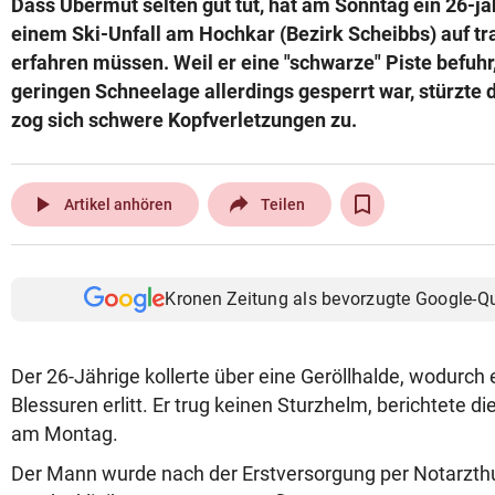
Dass Übermut selten gut tut, hat am Sonntag ein 26-jäh
© Krone Multimedia GmbH & Co KG 2026
einem Ski-Unfall am Hochkar (Bezirk Scheibbs) auf t
Muthgasse 2, 1190 Wien
erfahren müssen. Weil er eine "schwarze" Piste befuhr
geringen Schneelage allerdings gesperrt war, stürzte
zog sich schwere Kopfverletzungen zu.
play_arrow
Artikel anhören
Teilen
Kronen Zeitung als bevorzugte Google-Q
Der 26-Jährige kollerte über eine Geröllhalde, wodurch
Blessuren erlitt. Er trug keinen Sturzhelm, berichtete di
am Montag.
Der Mann wurde nach der Erstversorgung per Notarzth