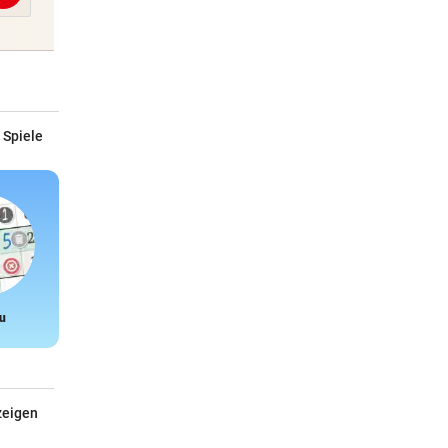
 Spiele
u
Snake
zeigen