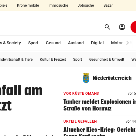
piele
Krone mobile
Immosuche
Jobsuche
Bazar
search
account_circle
Menü aufklappen
Suchen
s & Society
Sport
Gesund
Ausland
Digital
Motor
Wir
ndwirtschaft & Tiere
Kultur & Freizeit
Sport
Gesundheit & Umwelt
We
len
Niederösterreich
nfall am
VOR KÜSTE OMANS
vor 
zt
Tanker meldet Explosionen i
Straße von Hormuz
URTEIL GEFALLEN
vor 4
Altacher Kies-Krieg: Gericht