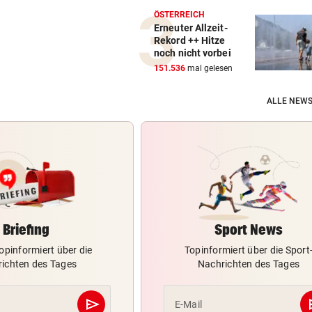
ÖSTERREICH
Erneuter Allzeit-
Rekord ++ Hitze
noch nicht vorbei
151.536
mal gelesen
ALLE NEWS
Briefing
Sport News
opinformiert über die
Topinformiert über die Sport
ichten des Tages
Nachrichten des Tages
send
s
E-Mail
Abschicken