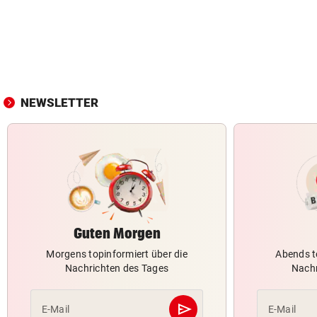
NEWSLETTER
Guten Morgen
Morgens topinformiert über die
Abends t
Nachrichten des Tages
Nachr
send
E-Mail
E-Mail
Abschicken