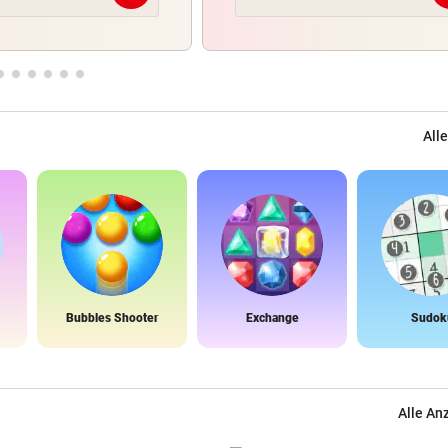
Alle
Bubbles Shooter
Exchange
Sudok
Alle An