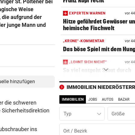
Franz Kopf recht
riger St. Pöltener bei
ragische Weise
EXPERTEN WARNEN
vor 4
, die aufgrund der
Hitze gefährdet Gewässer u
 der junge Mann und
heimische Fischwelt
„KRONE“-KOMMENTAR
vor 4
Das böse Spiel mit dem Hun
„LOHNT SICH NICHT“
vor 4
So viel entgeht Staat durch
freiwillige Teilzeit
uelle hinzufügen
IMMOBILIEN NIEDERÖSTERR
VON IT BIS DOKU-FILM
vor 4
Hackeln statt faulenzen: So
IMMOBILIEN
JOBS
AUTOS
BAZAR
 er die schweren
läuft‘s bei Ferialjobs
e Sicherheitsdirektion
Typ
„KRONE“-INTERVIEW
vor 4
Bibiza: „Der Vergleich mit F
ubschrauber ins
ist mir egal“