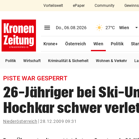
Vorteilswelt
ePaper
Community
Gewinns
close
Schließen
menu
Menü aufklappen
Do., 06.08.2026
27°C
Wien
Abonnieren
(ausgewählt)
Krone+
Österreich
Wien
Politik
Star
account_circle
arrow_right
Anmelden
Politik
Wirtschaft
Kriminalität & Sicherheit
Wohnen & Verkehr
La
pin_drop
arrow_right
Bundesland auswäh
Wien
PISTE WAR GESPERRT
bookmark
Merkliste
26-Jähriger bei Ski-U
Hochkar schwer verlet
Suchbegriff
search
eingeben
Niederösterreich
28.12.2009 09:31