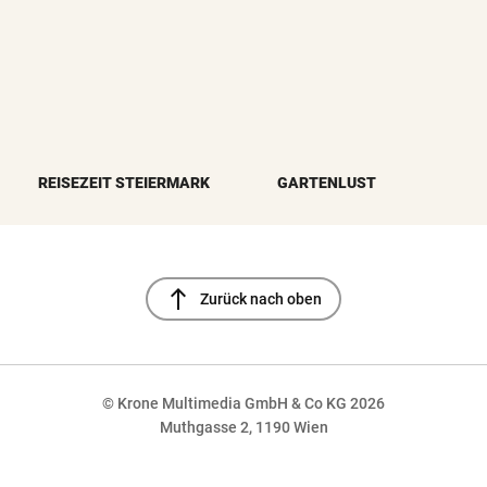
REISEZEIT STEIERMARK
GARTENLUST
north
Zurück nach oben
© Krone Multimedia GmbH & Co KG 2026
Muthgasse 2, 1190 Wien