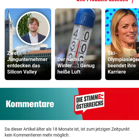
Zwei
Ski-
Jungunternehmer
Der nächste
Olympiasiege
entdecken das
Winter... | Genug
beendet ihre
Silicon Valley
heiße Luft
Karriere
Da dieser Artikel älter als 18 Monate ist, ist zum jetzigen Zeitpunkt
kein Kommentieren mehr möglich.