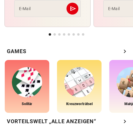
send
E-Mail
E-Mail
Abschicken
chevron_right
GAMES
Solitär
Kreuzworträtsel
Mahj
chevron_right
VORTEILSWELT „ALLE ANZEIGEN“