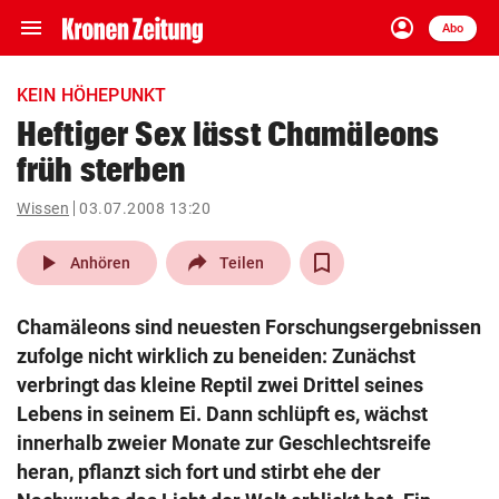
menu
account_circle
Navigation
Anmelden
Abo
close
Schließen
ein-/ausklappen
KEIN HÖHEPUNKT
Abonnieren
Heftiger Sex lässt Chamäleons
früh sterben
account_circle
arrow_right
Anmelden
Wissen
03.07.2008 13:20
pin_drop
arrow_right
Bundesland auswäh
Wien
play_arrow
Anhören
Teilen
bookmark
Merkliste
Chamäleons sind neuesten Forschungsergebnissen
zufolge nicht wirklich zu beneiden: Zunächst
Suchbegriff
verbringt das kleine Reptil zwei Drittel seines
search
eingeben
Lebens in seinem Ei. Dann schlüpft es, wächst
innerhalb zweier Monate zur Geschlechtsreife
heran, pflanzt sich fort und stirbt ehe der