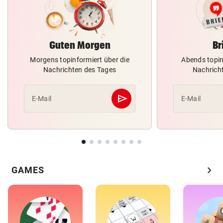
Guten Morgen
Br
Morgens topinformiert über die
Abends topin
Nachrichten des Tages
Nachrich
send
E-Mail
E-Mail
Abschicken
chevron_right
GAMES