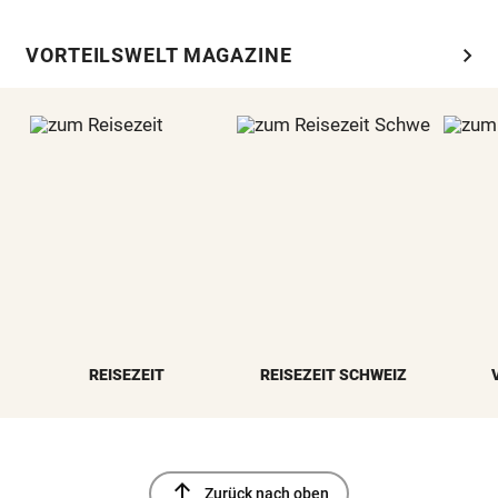
chevron_right
VORTEILSWELT MAGAZINE
REISEZEIT
REISEZEIT SCHWEIZ
north
Zurück nach oben