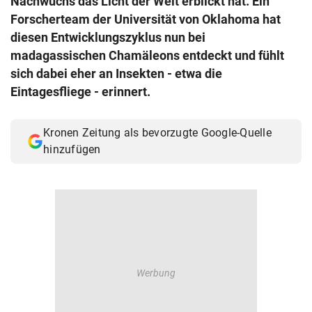
Nachwuchs das Licht der Welt erblickt hat. Ein
© Krone Multimedia GmbH & Co KG 2026
Forscherteam der Universität von Oklahoma hat
Muthgasse 2, 1190 Wien
diesen Entwicklungszyklus nun bei
madagassischen Chamäleons entdeckt und fühlt
sich dabei eher an Insekten - etwa die
Eintagesfliege - erinnert.
Kronen Zeitung als bevorzugte Google-Quelle
hinzufügen