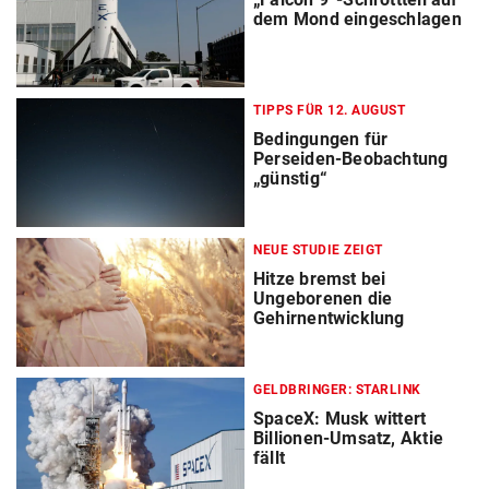
dem Mond eingeschlagen
TIPPS FÜR 12. AUGUST
Bedingungen für
Perseiden-Beobachtung
„günstig“
NEUE STUDIE ZEIGT
Hitze bremst bei
Ungeborenen die
Gehirnentwicklung
GELDBRINGER: STARLINK
SpaceX: Musk wittert
Billionen-Umsatz, Aktie
fällt