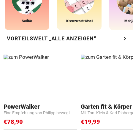
Solitär
Kreuzworträtsel
Mahj
chevron_right
VORTEILSWELT „ALLE ANZEIGEN“
PowerWalker
Garten fit & Körper 
Eine Empfehlung von Philipp bewegt
Mit Toni Klein & Karl Ploberg
€78,90
€19,99