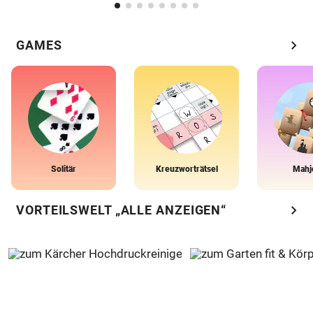
chevron_right
GAMES
Solitär
Kreuzworträtsel
Mahj
chevron_right
VORTEILSWELT „ALLE ANZEIGEN“