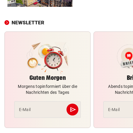
NEWSLETTER
Guten Morgen
Br
Morgens topinformiert über die
Abends topin
Nachrichten des Tages
Nachrich
send
E-Mail
E-Mail
Abschicken