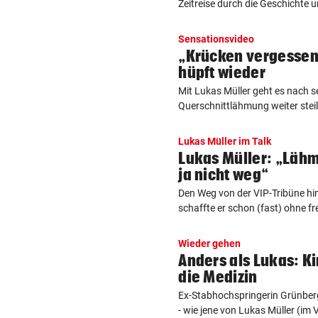
Zeitreise durch die Geschichte 
Sensationsvideo
„Krücken vergessen“
hüpft wieder
Mit Lukas Müller geht es nach s
Querschnittlähmung weiter steil 
Lukas Müller im Talk
Lukas Müller: „Läh
ja nicht weg“
Den Weg von der VIP-Tribüne hi
schaffte er schon (fast) ohne fre
Wieder gehen
Anders als Lukas: Ki
die Medizin
Ex-Stabhochspringerin Grünberg 
- wie jene von Lukas Müller (im Vi