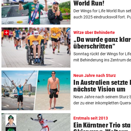
World Run!
Der Wings for Life World Run se
auch 2025 eindrucksvoll fort. Pu
Witze über Behinderte
„Da wurde ganz klar
überschritten“
Sonntag rückt der Wings for Li
mit Behinderung ins Zentrum der
Neun Jahre nach Sturz
In Australien setzte
nächste Vision um
Neun Jahre nach seinem Sturz b
der zu einer inkompletten Quers
Erstmals seit 2013
Ein Kärntner Trio st