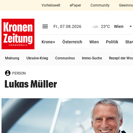
Vorteilswelt
ePaper
Community
Gewinns
close
Schließen
menu
Menü aufklappen
Fr., 07.08.2026
23°C
Wien
Abonnieren
Krone+
Österreich
Wien
Politik
Star
account_circle
arrow_right
Anmelden
Meinung
Ukraine-Krieg
Coronavirus
Immo-Suche
Rezept der Wo
pin_drop
arrow_right
Bundesland auswäh
Wien
PERSON
bookmark
Merkliste
Lukas Müller
Suchbegriff
search
eingeben