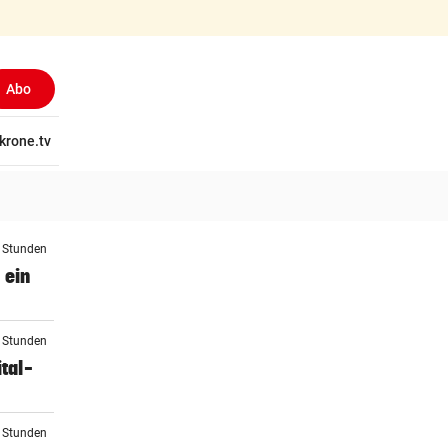
Abo
tschaft
krone.tv
Wissen
Gericht
Kolumnen
Freizeit
Reise
Ti
4 Stunden
 ein
4 Stunden
tal-
4 Stunden