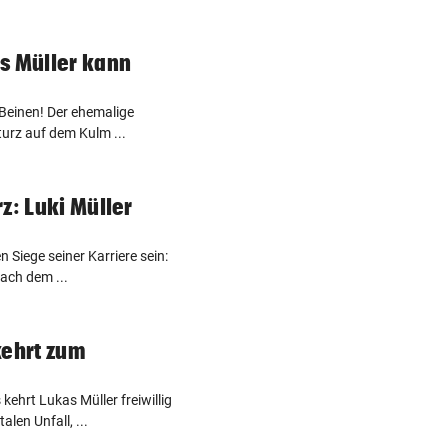
s Müller kann
 Beinen! Der ehemalige
Sturz auf dem Kulm ...
z: Luki Müller
n Siege seiner Karriere sein:
ach dem ...
kehrt zum
kehrt Lukas Müller freiwillig
len Unfall, ...