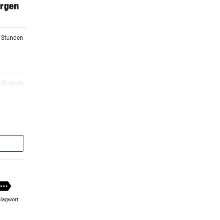
orgen
5 Stunden
5 Stunden
 macht
5 Stunden
5 Stunden
rg zu
lagwort
6 Stunden