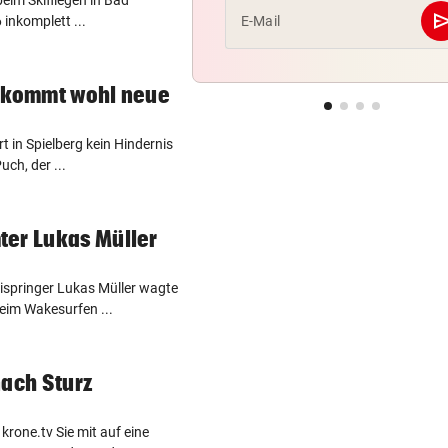
beim Skifliegen in Bad
se
E-Mail
inkomplett ...
bekommt wohl neue
t in Spielberg kein Hindernis
ch, der ...
ter Lukas Müller
ispringer Lukas Müller wagte
eim Wakesurfen ...
nach Sturz
rone.tv Sie mit auf eine