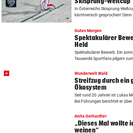
Skisprung-Weltcup
In Österreichs Skisprung-Weltcu
kärntnerisch gesprochen! Denn m
Guten Morgen
Spektakulärer Bewe
Held
Spektakulärer Bewerb. Ein sonni
Tausende Sportfans pilgern zum 
Wunderwelt Wald
Streifzug durch ein
Ökosystem
Seit rund 20 Jahren ist Lukas Mü
Bei Führungen berichtet er über d
Anita Gerhardter:
„Dieses Mal wollte i
weinen“