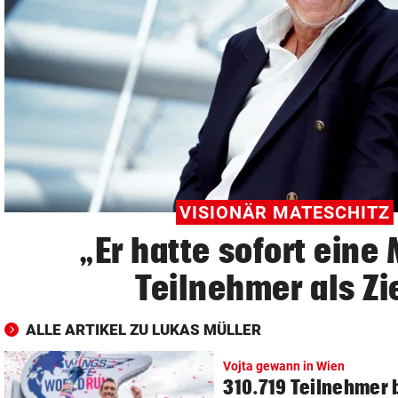
© Krone Multimedia GmbH & Co KG 2026
Muthgasse 2, 1190 Wien
VISIONÄR MATESCHITZ
„Er hatte sofort eine 
Teilnehmer als Zi
ALLE ARTIKEL ZU LUKAS MÜLLER
Vojta gewann in Wien
310.719 Teilnehmer 