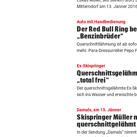
Lukas Müller, seit seinem Sturz 
Mitterndorf am 13. Jänner 2016 
Auto mit Handbedienung
Der Red Bull Ring 
„Benzinbrüder“
Querschnittlähmung ist ab sofor
mehr. Para-Dressurreiter Pepo Pu
Ex-Skispringer
Querschnittsgelähm
„total frei“
Der querschnittsgelähmte Ex-Sk
sich ins Wasser und erwischte b
Damals, am 15. Jänner
Skispringer Müller 
querschnittgelähmt
In der Sendung „Damals“ nimmt k