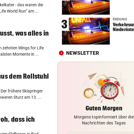
elkater - das waren die
KEIN ARSENAL-WECHSEL
vor 
ife World Run“ am ...
Vinicius Jr. verlängert bei Re
EREIGNIS
3
Madrid bis 2032
Verkehrsun
Niederöste
sst, was alles in
UKRAINISCHER ANGRIFF?
vor 
Vor Oman havarierter Tanker
Ölkatastrophe droht
m zehnten Wings for Life
NEWSLETTER
alsten Momente in ...
„VERSTEHE ICH NICHT“
vor 
ÖFB-Kicker Wimmer packt ü
aus dem Rollstuhl
Morddrohungen aus
Der frühere Skispringer
hweren Sturz am 13. ...
Guten Morgen
Morgens topinformiert über die
roh, dass ich
Nachrichten des Tages