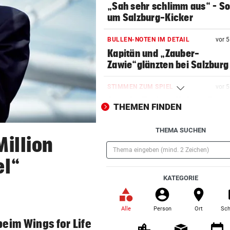
„Sah sehr schlimm aus“ – S
um Salzburg-Kicker
BULLEN-NOTEN IM DETAIL
vor 
Kapitän und „Zauber-
Zawie“glänzten bei Salzburg
STIMMEN ZUM SPIEL
vor 
Austria-Trainer Helm: „Das
THEMEN FINDEN
uns besser!“
THEMA SUCHEN
KUNDENDATEN BETROFFEN
vor 
Million
Cyberangriff auf Wiener
Schmuckhändler Frey Wille
el“
(Pflichtfeld)
KATEGORIE
EUROPA-LEAGUE-QUALI
vor 
Joker Tabakovic führt Salzbu
Last-Minute-Sieg
Alle
Person
Ort
Sch
(ausgewählt)
beim Wings for Life
PALÄSTINENSER GETÖTET
vor 