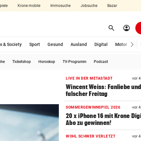
piele
Krone mobile
Immosuche
Jobsuche
Bazar
search
account_circle
Menü aufklappen
Suchen
s & Society
Sport
Gesund
Ausland
Digital
Motor
Wir
che
Ticketshop
Horoskop
TV-Programm
Podcast
len
LIVE IN DER METASTADT
vor 
Wincent Weiss: Fanliebe und
falscher Freitag
SOMMERGEWINNSPIEL 2026
vor 
20 x iPhone 16 mit Krone Digi
Abo zu gewinnen!
WOHL SCHWER VERLETZT
vor 