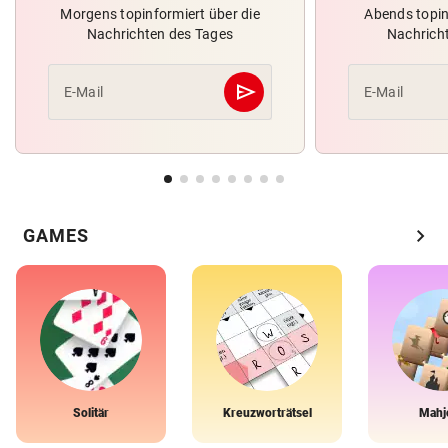
Morgens topinformiert über die
Abends topin
Nachrichten des Tages
Nachrich
send
E-Mail
E-Mail
Abschicken
chevron_right
GAMES
Solitär
Kreuzworträtsel
Mahj