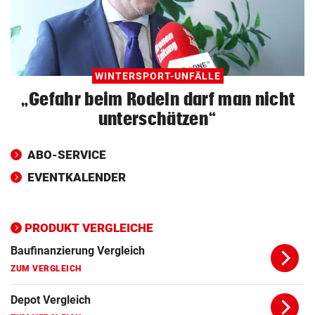
Echter Ökostrom Vergleich
ZUM VERGLEICH
Baufinanzierung Vergleich
ZUM VERGLEICH
WINTERSPORT-UNFÄLLE
„Gefahr beim Rodeln darf man nicht
Depot Vergleich
unterschätzen“
ZUM VERGLEICH
ABO-SERVICE
DSL Vergleich
ZUM VERGLEICH
EVENTKALENDER
Fondssparplan Vergleich
ZUM VERGLEICH
PRODUKT VERGLEICHE
Robo Advisor Vergleich
ZUM VERGLEICH
Gas Vergleich