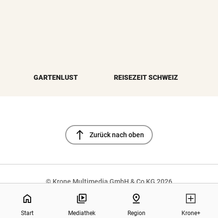
GARTENLUST
REISEZEIT SCHWEIZ
north
Zurück nach oben
© Krone Multimedia GmbH & Co KG 2026
Muthgasse 2, 1190 Wien
home
pin_drop
Start
Mediathek
Region
Krone+