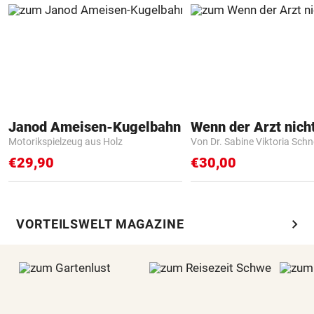
Janod Ameisen-Kugelbahn
Motorikspielzeug aus Holz
Von Dr. Sabine Viktoria Schn
€29,90
€30,00
chevron_right
VORTEILSWELT MAGAZINE