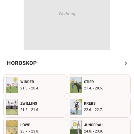
chevron_right
HOROSKOP
WIDDER
STIER
21.3. - 20.4.
21.4. - 20.5.
ZWILLING
KREBS
21.5. - 21.6.
22.6. - 22.7.
LÖWE
JUNGFRAU
23.7. - 23.8.
24.8. - 23.9.