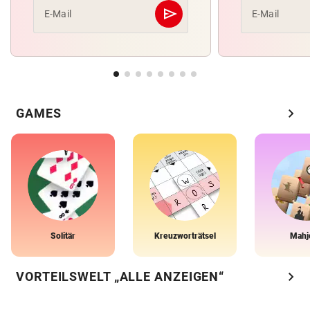
send
E-Mail
E-Mail
Abschicken
chevron_right
GAMES
Solitär
Kreuzworträtsel
Mahj
chevron_right
VORTEILSWELT „ALLE ANZEIGEN“