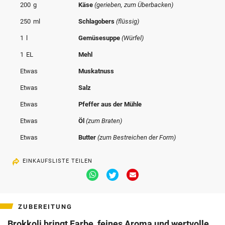
200
g
Käse
(gerieben, zum Überbacken)
250
ml
Schlagobers
(flüssig)
1
l
Gemüsesuppe
(Würfel)
1
EL
Mehl
Etwas
Muskatnuss
Etwas
Salz
Etwas
Pfeffer aus der Mühle
Etwas
Öl
(zum Braten)
Etwas
Butter
(zum Bestreichen der Form)
EINKAUFSLISTE TEILEN
Via
Via
Via
Whatsapp
Twitter
Email
teilen
teilen
teilen
ZUBEREITUNG
Brokkoli bringt Farbe, feines Aroma und wertvolle