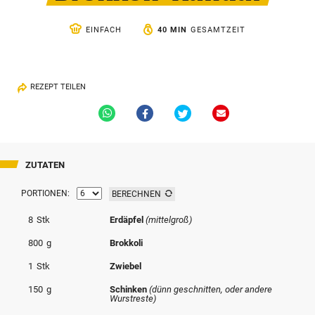
© Krone Multimedia GmbH & Co KG 2026
Muthgasse 2, 1190 Wien
EINFACH
40 MIN
GESAMTZEIT
REZEPT TEILEN
Via
Via
Via
Via
Whatsapp
Facebook
Twitter
Email
teilen
teilen
teilen
teilen
ZUTATEN
PORTIONEN:
BERECHNEN
8
Stk
Erdäpfel
(mittelgroß)
800
g
Brokkoli
1
Stk
Zwiebel
150
g
Schinken
(dünn geschnitten, oder andere
Wurstreste)