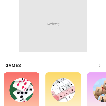
chevron_right
GAMES