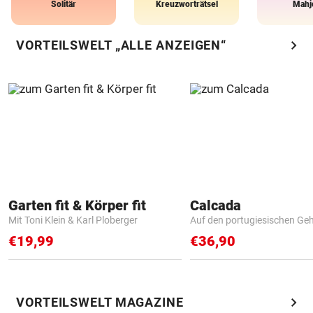
Solitär
Kreuzworträtsel
Mahj
chevron_right
VORTEILSWELT „ALLE ANZEIGEN“
Garten fit & Körper fit
Calcada
Mit Toni Klein & Karl Ploberger
Auf den portugiesischen G
€19,99
€36,90
chevron_right
VORTEILSWELT MAGAZINE