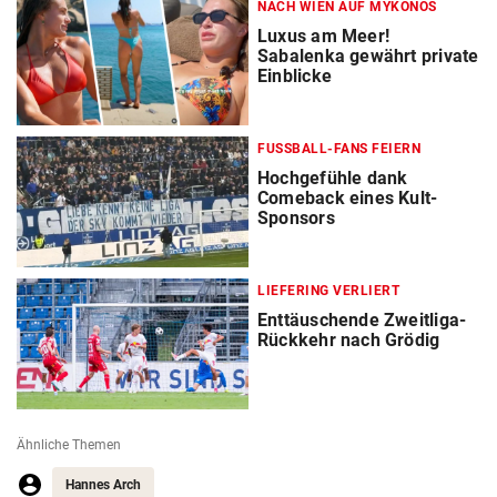
NACH WIEN AUF MYKONOS
Luxus am Meer!
Sabalenka gewährt private
Einblicke
FUSSBALL-FANS FEIERN
Hochgefühle dank
Comeback eines Kult-
Sponsors
LIEFERING VERLIERT
Enttäuschende Zweitliga-
Rückkehr nach Grödig
Ähnliche Themen
Hannes Arch