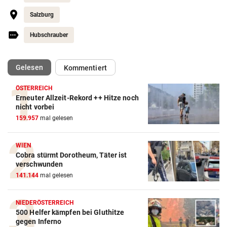
Salzburg
Hubschrauber
(ausgewählt)
Gelesen
Kommentiert
ÖSTERREICH
Erneuter Allzeit-Rekord ++ Hitze noch
nicht vorbei
159.957
mal gelesen
WIEN
Cobra stürmt Dorotheum, Täter ist
verschwunden
Action-Cam Vergleich
141.144
mal gelesen
ZUM VERGLEICH
Crosstrainer Vergleich
NIEDERÖSTERREICH
500 Helfer kämpfen bei Gluthitze
ZUM VERGLEICH
gegen Inferno