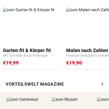
Garten fit & Körper fit
Mit Toni Klein & Karl Ploberger
Kreativer Malspaß für Kinde
€19,99
€19,90
chevron_right
VORTEILSWELT MAGAZINE