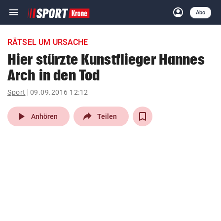
menu
account_circle
Navigation
Anmelden
Abo
close
Schließen
ein-/ausklappen
RÄTSEL UM URSACHE
Abonnieren
Hier stürzte Kunstflieger Hannes
Arch in den Tod
account_circle
arrow_right
Anmelden
Sport
09.09.2016 12:12
pin_drop
arrow_right
Bundesland auswäh
Wien
play_arrow
Anhören
Teilen
bookmark
Merkliste
Suchbegriff
search
eingeben