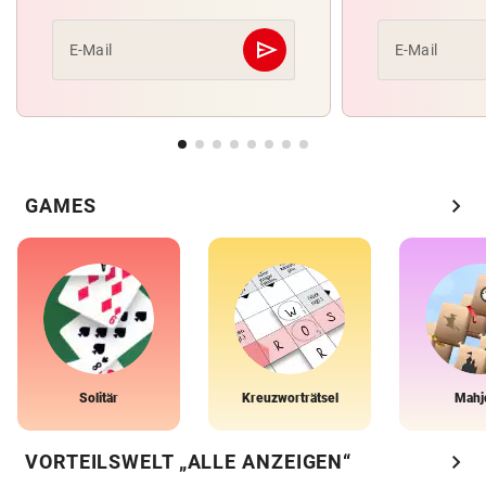
send
E-Mail
E-Mail
Abschicken
chevron_right
GAMES
Solitär
Kreuzworträtsel
Mahj
chevron_right
VORTEILSWELT „ALLE ANZEIGEN“