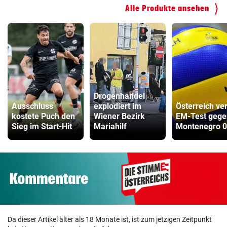
Alle Produkte ansehen
ZUM VERGLEICH
Kinderfahrrad Vergleich
ZUM VERGLEICH
Drogenhandel
Ausschluss
explodiert im
Österreich ver
kostete Puch den
Wiener Bezirk
EM-Test gege
Sieg im Start-Hit
Mariahilf
Montenegro 0
Da dieser Artikel älter als 18 Monate ist, ist zum jetzigen Zeitpunkt