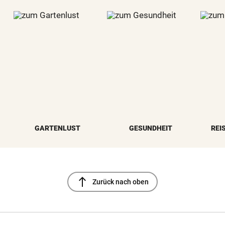
GARTENLUST
GESUNDHEIT
REI
north
Zurück nach oben