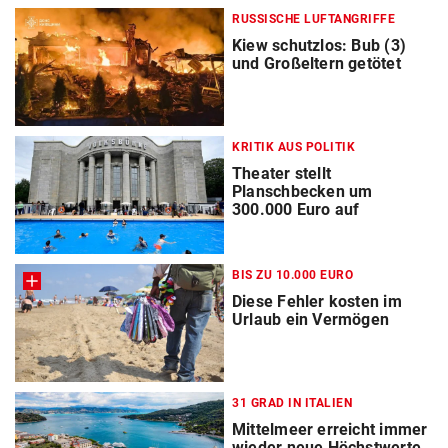
RUSSISCHE LUFTANGRIFFE
Kiew schutzlos: Bub (3)
und Großeltern getötet
KRITIK AUS POLITIK
Theater stellt
Planschbecken um
300.000 Euro auf
BIS ZU 10.000 EURO
Diese Fehler kosten im
Urlaub ein Vermögen
31 GRAD IN ITALIEN
Mittelmeer erreicht immer
wieder neue Höchstwerte