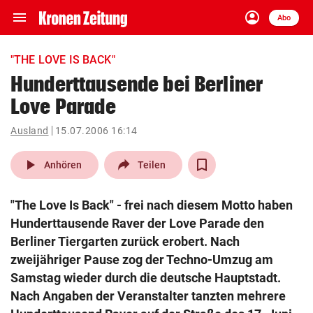
menu
account_circle
Navigation
Anmelden
Abo
close
Schließen
ein-/ausklappen
"THE LOVE IS BACK"
Abonnieren
Hunderttausende bei Berliner
Love Parade
account_circle
arrow_right
Anmelden
Ausland
15.07.2006 16:14
pin_drop
arrow_right
Bundesland auswäh
Wien
play_arrow
Anhören
Teilen
bookmark
Merkliste
"The Love Is Back" - frei nach diesem Motto haben
Hunderttausende Raver der Love Parade den
Suchbegriff
Berliner Tiergarten zurück erobert. Nach
search
eingeben
zweijähriger Pause zog der Techno-Umzug am
Samstag wieder durch die deutsche Hauptstadt.
Nach Angaben der Veranstalter tanzten mehrere