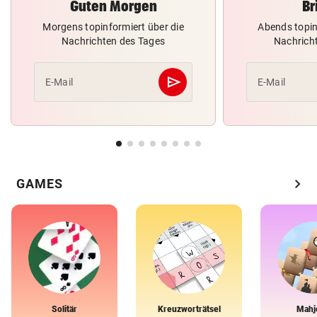
Guten Morgen
Br
Morgens topinformiert über die
Abends topin
Nachrichten des Tages
Nachrich
send
E-Mail
E-Mail
Abschicken
chevron_right
GAMES
Solitär
Kreuzworträtsel
Mahj