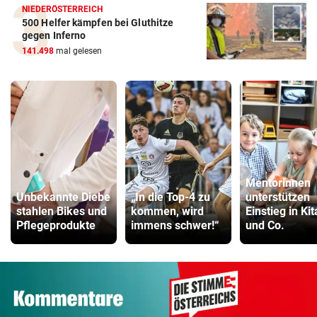
NIEDERÖSTERREICH
500 Helfer kämpfen bei Gluthitze
gegen Inferno
141.498
mal gelesen
Mentorinnen
Unbekannte Diebe
„In die Top-4 zu
unterstützen
stahlen Bikes und
kommen, wird
Einstieg in Kit
Pflegeprodukte
immens schwer!“
und Co.